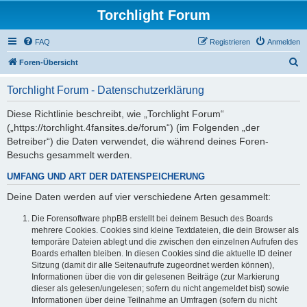
Torchlight Forum
FAQ
Registrieren
Anmelden
S
Foren-Übersicht
u
Torchlight Forum - Datenschutzerklärung
c
h
Diese Richtlinie beschreibt, wie „Torchlight Forum“
(„https://torchlight.4fansites.de/forum“) (im Folgenden „der
e
Betreiber“) die Daten verwendet, die während deines Foren-
Besuchs gesammelt werden.
UMFANG UND ART DER DATENSPEICHERUNG
Deine Daten werden auf vier verschiedene Arten gesammelt:
Die Forensoftware phpBB erstellt bei deinem Besuch des Boards
mehrere Cookies. Cookies sind kleine Textdateien, die dein Browser als
temporäre Dateien ablegt und die zwischen den einzelnen Aufrufen des
Boards erhalten bleiben. In diesen Cookies sind die aktuelle ID deiner
Sitzung (damit dir alle Seitenaufrufe zugeordnet werden können),
Informationen über die von dir gelesenen Beiträge (zur Markierung
dieser als gelesen/ungelesen; sofern du nicht angemeldet bist) sowie
Informationen über deine Teilnahme an Umfragen (sofern du nicht