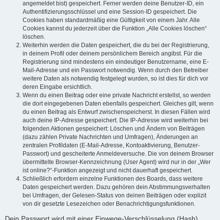
angemeldet bist) gespeichert. Ferner werden deine Benutzer-ID, ein
Authentifizierungsschlüssel und eine Session-ID gespeichert. Die
Cookies haben standardmäßig eine Gültigkeit von einem Jahr. Alle
Cookies kannst du jederzeit über die Funktion „Alle Cookies löschen“
löschen.
Weiterhin werden die Daten gespeichert, die du bei der Registrierung,
in deinem Profil oder deinem persönlichem Bereich angibst. Für die
Registrierung sind mindestens ein eindeutiger Benutzername, eine E-
Mail-Adresse und ein Passwort notwendig. Wenn durch den Betreiber
weitere Daten als notwendig festgelegt wurden, so ist dies für dich vor
deren Eingabe ersichtlich.
Wenn du einen Beitrag oder eine private Nachricht erstellst, so werden
die dort eingegebenen Daten ebenfalls gespeichert. Gleiches gilt, wenn
du einen Beitrag als Entwurf zwischenspeicherst. In diesen Fällen wird
auch deine IP-Adresse gespeichert. Die IP-Adresse wird weiterhin bei
folgenden Aktionen gespeichert: Löschen und Ändern von Beiträgen
(dazu zählen Private Nachrichten und Umfragen), Änderungen an
zentralen Profildaten (E-Mail-Adresse, Kontoaktivierung, Benutzer-
Passwort) und gescheiterte Anmeldeversuche. Die von deinem Browser
übermittelte Browser-Kennzeichnung (User Agent) wird nur in der „Wer
ist online?“-Funktion angezeigt und nicht dauerhaft gespeichert.
Schließlich erfordern einzelne Funktionen des Boards, dass weitere
Daten gespeichert werden. Dazu gehören dein Abstimmungsverhalten
bei Umfragen, der Gelesen-Status von deinen Beiträgen oder explizit
von dir gesetzte Lesezeichen oder Benachrichtigungsfunktionen.
Dein Passwort wird mit einer Einwege-Verschlüsselung (Hash)