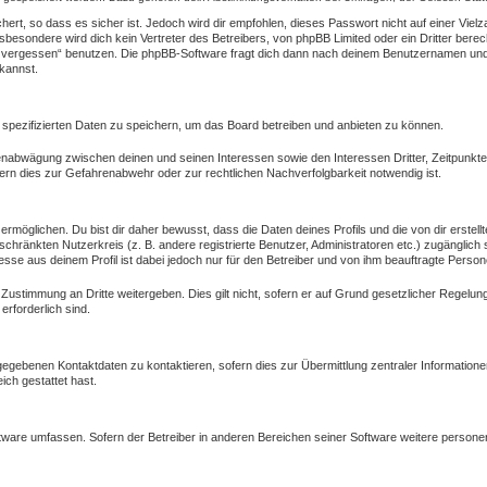
ert, so dass es sicher ist. Jedoch wird dir empfohlen, dieses Passwort nicht auf einer Vie
besondere wird dich kein Vertreter des Betreibers, von phpBB Limited oder ein Dritter bere
 vergessen“ benutzen. Die phpBB-Software fragt dich dann nach deinem Benutzernamen und 
kannst.
 spezifizierten Daten zu speichern, um das Board betreiben und anbieten zu können.
ssenabwägung zwischen deinen und seinen Interessen sowie den Interessen Dritter, Zeitpunkt
rn dies zur Gefahrenabwehr oder zur rechtlichen Nachverfolgbarkeit notwendig ist.
öglichen. Du bist dir daher bewusst, dass die Daten deines Profils und die von dir erstellte
eschränkten Nutzerkreis (z. B. andere registrierte Benutzer, Administratoren etc.) zugängl
esse aus deinem Profil ist dabei jedoch nur für den Betreiber und von ihm beauftragte Person
 Zustimmung an Dritte weitergeben. Dies gilt nicht, sofern er auf Grund gesetzlicher Regelu
erforderlich sind.
gegebenen Kontaktdaten zu kontaktieren, sofern dies zur Übermittlung zentraler Informatione
ich gestattet hast.
oftware umfassen. Sofern der Betreiber in anderen Bereichen seiner Software weitere person