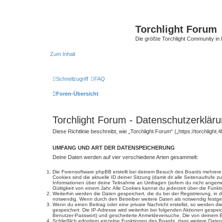
Torchlight Forum
Die größte Torchlight Community in
Zum Inhalt
Schnellzugriff
FAQ
Foren-Übersicht
Torchlight Forum - Datenschutzerklär
Diese Richtlinie beschreibt, wie „Torchlight Forum“ („https://torchli
UMFANG UND ART DER DATENSPEICHERUNG
Deine Daten werden auf vier verschiedene Arten gesammelt:
Die Forensoftware phpBB erstellt bei deinem Besuch des Boards mehrere C
Cookies sind die aktuelle ID deiner Sitzung (damit dir alle Seitenaufrufe
Informationen über deine Teilnahme an Umfragen (sofern du nicht angemel
Gültigkeit von einem Jahr. Alle Cookies kannst du jederzeit über die Funkt
Weiterhin werden die Daten gespeichert, die du bei der Registrierung, in
notwendig. Wenn durch den Betreiber weitere Daten als notwendig festgeleg
Wenn du einen Beitrag oder eine private Nachricht erstellst, so werden d
gespeichert. Die IP-Adresse wird weiterhin bei folgenden Aktionen gespe
Benutzer-Passwort) und gescheiterte Anmeldeversuche. Die von deinem Bro
Schließlich erfordern einzelne Funktionen des Boards, dass weitere Dat