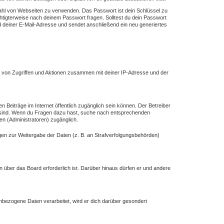
lzahl von Webseiten zu verwenden. Das Passwort ist dein Schlüssel zu
chtigterweise nach deinem Passwort fragen. Solltest du dein Passwort
deiner E-Mail-Adresse und sendet anschließend ein neu generiertes
e von Zugriffen und Aktionen zusammen mit deiner IP-Adresse und der
n Beiträge im Internet öffentlich zugänglich sein können. Der Betreiber
ich sind. Wenn du Fragen dazu hast, suche nach entsprechenden
en (Administratoren) zugänglich.
ngen zur Weitergabe der Daten (z. B. an Strafverfolgungsbehörden)
n über das Board erforderlich ist. Darüber hinaus dürfen er und andere
enbezogene Daten verarbeitet, wird er dich darüber gesondert