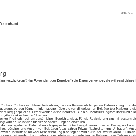
 Deutschland
ung
ght.4fansites.de/forum“) (im Folgenden „der Betreiber“) die Daten verwendet, die während de
ookies. Cookies sind kleine Textdateien, die dein Browser als temporäre Dateien ablegt und di
 zugeordnet werden können), Informationen über die von dir gelesenen Beiträge (zur Markierung di
det bist) gespeichert. Ferner werden deine Benutzer-ID, ein Authentifizierungsschlüssel und e
ion „Alle Cookies löschen“ löschen.
 deinem Profil oder deinem persönlichem Bereich angibst. Für die Registrierung sind mindestens 
t wurden, so ist dies für dich vor deren Eingabe ersichtlich.
ie dort eingegebenen Daten ebenfalls gespeichert. Gleiches gilt, wenn du einen Beitrag als Entwu
ichert: Löschen und Ändern von Beiträgen (dazu zählen Private Nachrichten und Umfragen), Änder
wser übermittelte Browser-Kennzeichnung (User Agent) wird nur in der „Wer ist online?“-Funktio
en gespeichert werden. Dazu gehören dein Abstimmungsverhalten bei Umfragen, der Gelesen-Statu