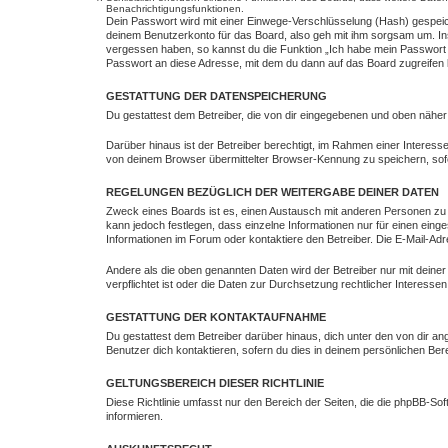
Benachrichtigungsfunktionen.
Dein Passwort wird mit einer Einwege-Verschlüsselung (Hash) gespeich
deinem Benutzerkonto für das Board, also geh mit ihm sorgsam um. Ins
vergessen haben, so kannst du die Funktion „Ich habe mein Passwort
Passwort an diese Adresse, mit dem du dann auf das Board zugreifen 
GESTATTUNG DER DATENSPEICHERUNG
Du gestattest dem Betreiber, die von dir eingegebenen und oben näher
Darüber hinaus ist der Betreiber berechtigt, im Rahmen einer Intere
von deinem Browser übermittelter Browser-Kennung zu speichern, sofe
REGELUNGEN BEZÜGLICH DER WEITERGABE DEINER DATEN
Zweck eines Boards ist es, einen Austausch mit anderen Personen zu erm
kann jedoch festlegen, dass einzelne Informationen nur für einen eing
Informationen im Forum oder kontaktiere den Betreiber. Die E-Mail-Adr
Andere als die oben genannten Daten wird der Betreiber nur mit deiner
verpflichtet ist oder die Daten zur Durchsetzung rechtlicher Interessen 
GESTATTUNG DER KONTAKTAUFNAHME
Du gestattest dem Betreiber darüber hinaus, dich unter den von dir an
Benutzer dich kontaktieren, sofern du dies in deinem persönlichen Bere
GELTUNGSBEREICH DIESER RICHTLINIE
Diese Richtlinie umfasst nur den Bereich der Seiten, die die phpBB-S
informieren.