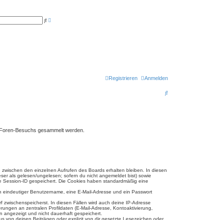
E
S
r
u
w
c
e
h
i
e
t
e
r
t
e
S
u
Registrieren
Anmelden
c
h
S
e
u
c
h
ines Foren-Besuchs gesammelt werden.
e
e zwischen den einzelnen Aufrufen des Boards erhalten bleiben. In diesen
eser als gelesen/ungelesen; sofern du nicht angemeldet bist) sowie
ine Session-ID gespeichert. Die Cookies haben standardmäßig eine
ein eindeutiger Benutzername, eine E-Mail-Adresse und ein Passwort
rf zwischenspeicherst. In diesen Fällen wird auch deine IP-Adresse
ungen an zentralen Profildaten (E-Mail-Adresse, Kontoaktivierung,
n angezeigt und nicht dauerhaft gespeichert.
s von deinen Beiträgen oder explizit von dir gesetzte Lesezeichen oder