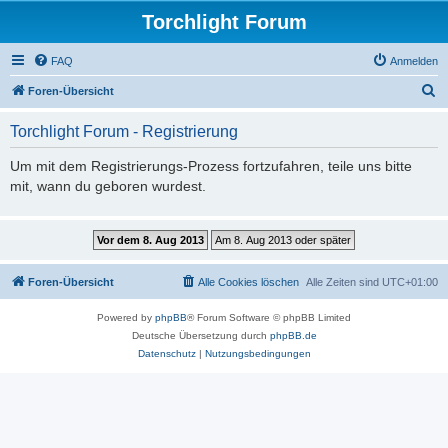
Torchlight Forum
FAQ
Anmelden
S
Foren-Übersicht
u
Torchlight Forum - Registrierung
c
h
Um mit dem Registrierungs-Prozess fortzufahren, teile uns bitte
mit, wann du geboren wurdest.
e
Foren-Übersicht
Alle Cookies löschen
Alle Zeiten sind
UTC+01:00
Powered by
phpBB
® Forum Software © phpBB Limited
Deutsche Übersetzung durch
phpBB.de
Datenschutz
|
Nutzungsbedingungen