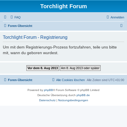
Torchlight Forum
FAQ
Anmelden
S
Foren-Übersicht
u
Torchlight Forum - Registrierung
c
h
Um mit dem Registrierungs-Prozess fortzufahren, teile uns bitte
mit, wann du geboren wurdest.
e
Foren-Übersicht
Alle Cookies löschen
Alle Zeiten sind
UTC+01:00
Powered by
phpBB
® Forum Software © phpBB Limited
Deutsche Übersetzung durch
phpBB.de
Datenschutz
|
Nutzungsbedingungen