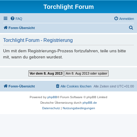
Torchlight Forum
FAQ
Anmelden
S
Foren-Übersicht
u
Torchlight Forum - Registrierung
c
h
Um mit dem Registrierungs-Prozess fortzufahren, teile uns bitte
mit, wann du geboren wurdest.
e
Foren-Übersicht
Alle Cookies löschen
Alle Zeiten sind
UTC+01:00
Powered by
phpBB
® Forum Software © phpBB Limited
Deutsche Übersetzung durch
phpBB.de
Datenschutz
|
Nutzungsbedingungen