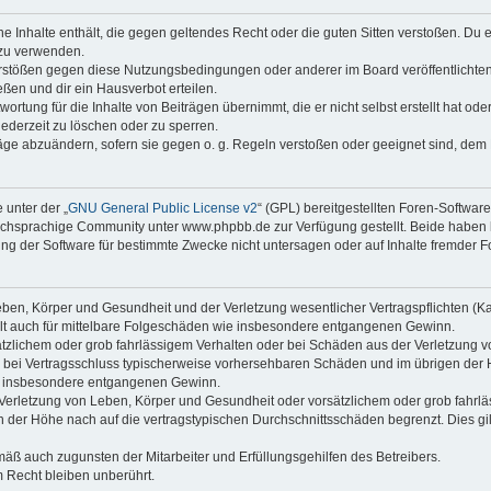
ine Inhalte enthält, die gegen geltendes Recht oder die guten Sitten verstoßen. Du 
 zu verwenden.
erstößen gegen diese Nutzungsbedingungen oder anderer im Board veröffentlichte
ßen und dir ein Hausverbot erteilen.
ortung für die Inhalte von Beiträgen übernimmt, die er nicht selbst erstellt hat od
jederzeit zu löschen oder zu sperren.
räge abzuändern, sofern sie gegen o. g. Regeln verstoßen oder geeignet sind, dem
 unter der „
GNU General Public License v2
“ (GPL) bereitgestellten Foren-Softwa
chsprachige Community unter www.phpbb.de zur Verfügung gestellt. Beide haben ke
g der Software für bestimmte Zwecke nicht untersagen oder auf Inhalte fremder F
ben, Körper und Gesundheit und der Verletzung wesentlicher Vertragspflichten (Kard
gilt auch für mittelbare Folgeschäden wie insbesondere entgangenen Gewinn.
ätzlichem oder grob fahrlässigem Verhalten oder bei Schäden aus der Verletzung 
 die bei Vertragsschluss typischerweise vorhersehbaren Schäden und im übrigen de
wie insbesondere entgangenen Gewinn.
erletzung von Leben, Körper und Gesundheit oder vorsätzlichem oder grob fahrläs
der Höhe nach auf die vertragstypischen Durchschnittsschäden begrenzt. Dies gi
mäß auch zugunsten der Mitarbeiter und Erfüllungsgehilfen des Betreibers.
 Recht bleiben unberührt.