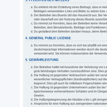
3. PFLICHTEN DES NUTZERS
Du erklärst mit der Erstellung eines Beitrags, dass er ke
Beiträgen verwendeten Links und Bilder zu setzen bzw.
Der Betreiber des Boards übt das Hausrecht aus. Bei V
oder dauerhaft von der Nutzung dieses Boards ausschlie
Du nimmst zur Kenntnis, dass der Betreiber keine Verantw
Betreiber, dein Benutzerkonto, Beiträge und Funktionen 
Du gestattest dem Betreiber darüber hinaus, deine Beit
4. GENERAL PUBLIC LICENSE
Du nimmst zur Kenntnis, dass es sich bei phpBB um eine
deutschsprachige Informationen werden durch die deuts
verwendet wird. Sie können insbesondere die Verwendun
5. GEWÄHRLEISTUNG
Der Betreiber haftet mit Ausnahme der Verletzung von Le
grob fahrlässiges Verhalten zurückzuführen sind. Dies 
Die Haftung ist gegenüber Verbrauchern außer bei vors
wesentlicher Vertragspflichten (Kardinalpflichten) auf
begrenzt. Dies gilt auch für mittelbare Folgeschäden 
Die Haftung ist gegenüber Unternehmern außer bei der V
typischerweise vorhersehbaren Schäden und im Übrigen 
Gewinn.
Die Haftungsbegrenzung der Absätze a bis c gilt sinnge
Ansprüche für eine Haftung aus zwingendem nationalem