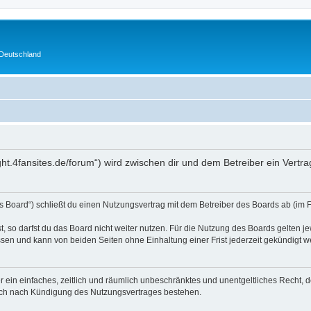
 Deutschland
hlight.4fansites.de/forum“) wird zwischen dir und dem Betreiber ein Ver
as Board“) schließt du einen Nutzungsvertrag mit dem Betreiber des Boards ab (im 
 so darfst du das Board nicht weiter nutzen. Für die Nutzung des Boards gelten jew
sen und kann von beiden Seiten ohne Einhaltung einer Frist jederzeit gekündigt w
ber ein einfaches, zeitlich und räumlich unbeschränktes und unentgeltliches Recht
auch nach Kündigung des Nutzungsvertrages bestehen.