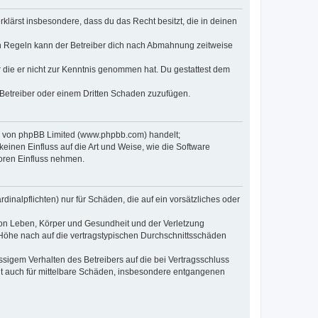
erklärst insbesondere, dass du das Recht besitzt, die in deinen
n Regeln kann der Betreiber dich nach Abmahnung zeitweise
er die er nicht zur Kenntnis genommen hat. Du gestattest dem
 Betreiber oder einem Dritten Schaden zuzufügen.
re von phpBB Limited (www.phpbb.com) handelt;
inen Einfluss auf die Art und Weise, wie die Software
oren Einfluss nehmen.
inalpflichten) nur für Schäden, die auf ein vorsätzliches oder
von Leben, Körper und Gesundheit und der Verletzung
r Höhe nach auf die vertragstypischen Durchschnittsschäden
sigem Verhalten des Betreibers auf die bei Vertragsschluss
lt auch für mittelbare Schäden, insbesondere entgangenen