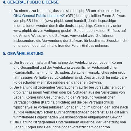
4. GENERAL PUBLIC LICENSE
Du nimmst zur Kenntnis, dass es sich bei phpBB um eine unter der „
GNU General Public License v2
“ (GPL) bereitgestellten Foren-Software
von phpBB Limited (www.phpbb.com) handelt; deutschsprachige
Informationen werden durch die deutschsprachige Community unter
www.phpbb.de zur Verfügung gestellt. Beide haben keinen Einfluss auf
die Art und Weise, wie die Software verwendet wird. Sie können
insbesondere die Verwendung der Software für bestimmte Zwecke nicht
untersagen oder auf Inhalte fremder Foren Einfluss nehmen.
5. GEWÄHRLEISTUNG
Der Betreiber haftet mit Ausnahme der Verletzung von Leben, Körper
und Gesundheit und der Verletzung wesentlicher Vertragspflichten
(Kardinalpflichten) nur für Schäden, die auf ein vorsätzliches oder grob
fahrlässiges Verhalten zurückzuführen sind. Dies gilt auch für mittelbare
Folgeschäden wie insbesondere entgangenen Gewinn.
Die Haftung ist gegenüber Verbrauchern außer bei vorsätzlichem oder
grob fahrlässigem Verhalten oder bei Schäden aus der Verletzung von
Leben, Körper und Gesundheit und der Verletzung wesentlicher
Vertragspflichten (Kardinalpflichten) auf die bei Vertragsschluss
typischerweise vorhersehbaren Schäden und im übrigen der Höhe nach
auf die vertragstypischen Durchschnittsschäden begrenzt. Dies gilt auch
für mittelbare Folgeschäden wie insbesondere entgangenen Gewinn.
Die Haftung ist gegenüber Unternehmern außer bei der Verletzung von
Leben, Körper und Gesundheit oder vorsätzlichem oder grob