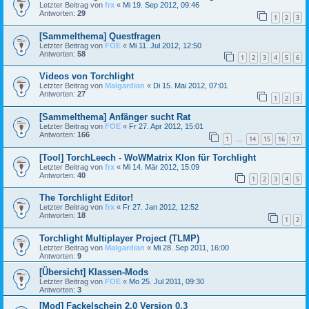
Letzter Beitrag von
frx
«
Mi 19. Sep 2012, 09:46
Antworten:
29
1
2
3
[Sammelthema] Questfragen
Letzter Beitrag von
FOE
«
Mi 11. Jul 2012, 12:50
Antworten:
58
1
2
3
4
5
6
Videos von Torchlight
Letzter Beitrag von
Malgardian
«
Di 15. Mai 2012, 07:01
Antworten:
27
1
2
3
[Sammelthema] Anfänger sucht Rat
Letzter Beitrag von
FOE
«
Fr 27. Apr 2012, 15:01
Antworten:
166
1
14
15
16
17
…
[Tool] TorchLeech - WoWMatrix Klon für Torchlight
Letzter Beitrag von
frx
«
Mi 14. Mär 2012, 15:09
Antworten:
40
1
2
3
4
5
The Torchlight Editor!
Letzter Beitrag von
frx
«
Fr 27. Jan 2012, 12:52
Antworten:
18
1
2
Torchlight Multiplayer Project (TLMP)
Letzter Beitrag von
Malgardian
«
Mi 28. Sep 2011, 16:00
Antworten:
9
[Übersicht] Klassen-Mods
Letzter Beitrag von
FOE
«
Mo 25. Jul 2011, 09:30
Antworten:
3
[Mod] Fackelschein 2.0 Version 0.3