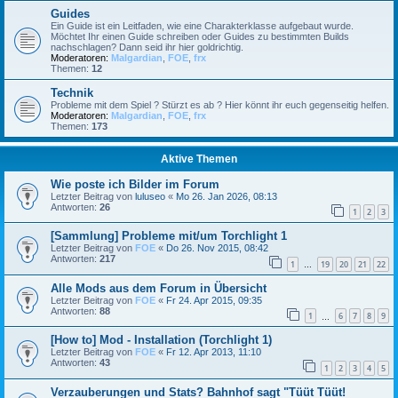
Guides
Ein Guide ist ein Leitfaden, wie eine Charakterklasse aufgebaut wurde.
Möchtet Ihr einen Guide schreiben oder Guides zu bestimmten Builds
nachschlagen? Dann seid ihr hier goldrichtig.
Moderatoren:
Malgardian
,
FOE
,
frx
Themen:
12
Technik
Probleme mit dem Spiel ? Stürzt es ab ? Hier könnt ihr euch gegenseitig helfen.
Moderatoren:
Malgardian
,
FOE
,
frx
Themen:
173
Aktive Themen
Wie poste ich Bilder im Forum
Letzter Beitrag von
luluseo
«
Mo 26. Jan 2026, 08:13
Antworten:
26
1
2
3
[Sammlung] Probleme mit/um Torchlight 1
Letzter Beitrag von
FOE
«
Do 26. Nov 2015, 08:42
Antworten:
217
1
19
20
21
22
…
Alle Mods aus dem Forum in Übersicht
Letzter Beitrag von
FOE
«
Fr 24. Apr 2015, 09:35
Antworten:
88
1
6
7
8
9
…
[How to] Mod - Installation (Torchlight 1)
Letzter Beitrag von
FOE
«
Fr 12. Apr 2013, 11:10
Antworten:
43
1
2
3
4
5
Verzauberungen und Stats? Bahnhof sagt "Tüüt Tüüt!