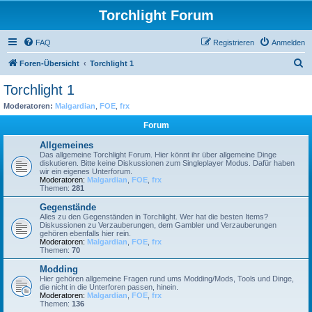
Torchlight Forum
FAQ
Registrieren
Anmelden
S
Foren-Übersicht
Torchlight 1
u
Torchlight 1
c
Moderatoren:
Malgardian
,
FOE
,
frx
h
Forum
e
Allgemeines
Das allgemeine Torchlight Forum. Hier könnt ihr über allgemeine Dinge
diskutieren. Bitte keine Diskussionen zum Singleplayer Modus. Dafür haben
wir ein eigenes Unterforum.
Moderatoren:
Malgardian
,
FOE
,
frx
Themen:
281
Gegenstände
Alles zu den Gegenständen in Torchlight. Wer hat die besten Items?
Diskussionen zu Verzauberungen, dem Gambler und Verzauberungen
gehören ebenfalls hier rein.
Moderatoren:
Malgardian
,
FOE
,
frx
Themen:
70
Modding
Hier gehören allgemeine Fragen rund ums Modding/Mods, Tools und Dinge,
die nicht in die Unterforen passen, hinein.
Moderatoren:
Malgardian
,
FOE
,
frx
Themen:
136