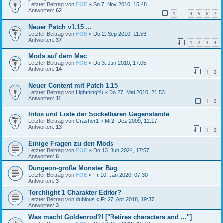
Letzter Beitrag von
FOE
«
So 7. Nov 2010, 15:48
Antworten:
62
1
4
5
6
7
…
Neuer Patch v1.15 ...
Letzter Beitrag von
FOE
«
Do 2. Sep 2010, 11:53
Antworten:
37
1
2
3
4
Mods auf dem Mac
Letzter Beitrag von
FOE
«
Do 3. Jun 2010, 17:05
Antworten:
14
1
2
Neuer Content mit Patch 1.15
Letzter Beitrag von
LightningYu
«
Do 27. Mai 2010, 21:53
Antworten:
11
1
2
Infos und Liste der Sockelbaren Gegenstände
Letzter Beitrag von
Crasher1
«
Mi 2. Dez 2009, 12:17
Antworten:
13
1
2
Einige Fragen zu den Mods
Letzter Beitrag von
FOE
«
Do 13. Jun 2024, 17:57
Antworten:
6
Dungeon-große Monster Bug
Letzter Beitrag von
FOE
«
Fr 10. Jan 2020, 07:30
Antworten:
3
Torchlight 1 Charakter Editor?
Letzter Beitrag von
dubious
«
Fr 27. Apr 2018, 19:37
Antworten:
3
Was macht Goldenrod?! ["Retires characters and ..."]