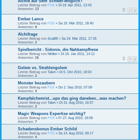
Alchie auf Sehr Schwer-Möglich?
Letzter Beitrag von
FOE
«
Di 19. Apr 2011, 13:43
Antworten:
13
1
2
Ember Lance
Letzter Beitrag von
FOE
«
Sa 19. Mär 2011, 18:40
Antworten:
8
Alchifrage
Letzter Beitrag von
Scai88
«
Sa 19. Mär 2011, 17:35
Antworten:
2
Spielbericht - Sidonie, die Nahkampfhexe
Letzter Beitrag von
Nihilist
«
Di 18. Jan 2011, 14:12
Antworten:
16
1
2
Golem vs. Strahlengolem
Letzter Beitrag von
Talon
«
Di 5. Okt 2010, 18:03
Antworten:
2
Monster bezaubern
Letzter Beitrag von
FOE
«
Do 2. Sep 2010, 07:09
Antworten:
4
Kampfalchemist...ups das ging daneben...was machen?
Letzter Beitrag von
Talon
«
Di 31. Aug 2010, 16:57
Antworten:
2
Magic Weapons Expertise wichtig?
Letzter Beitrag von
FOE
«
Fr 27. Aug 2010, 18:09
Antworten:
7
Schadensbonus Ember Schild
Letzter Beitrag von
FOE
«
Sa 14. Aug 2010, 09:17
Antworten:
4