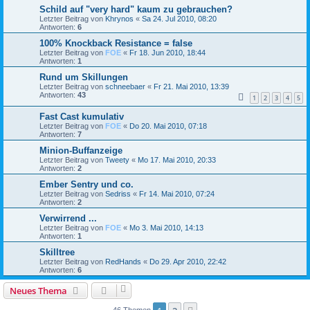
Schild auf "very hard" kaum zu gebrauchen?
Letzter Beitrag von
Khrynos
«
Sa 24. Jul 2010, 08:20
Antworten:
6
100% Knockback Resistance = false
Letzter Beitrag von
FOE
«
Fr 18. Jun 2010, 18:44
Antworten:
1
Rund um Skillungen
Letzter Beitrag von
schneebaer
«
Fr 21. Mai 2010, 13:39
Antworten:
43
1
2
3
4
5
Fast Cast kumulativ
Letzter Beitrag von
FOE
«
Do 20. Mai 2010, 07:18
Antworten:
7
Minion-Buffanzeige
Letzter Beitrag von
Tweety
«
Mo 17. Mai 2010, 20:33
Antworten:
2
Ember Sentry und co.
Letzter Beitrag von
Sedriss
«
Fr 14. Mai 2010, 07:24
Antworten:
2
Verwirrend ...
Letzter Beitrag von
FOE
«
Mo 3. Mai 2010, 14:13
Antworten:
1
Skilltree
Letzter Beitrag von
RedHands
«
Do 29. Apr 2010, 22:42
Antworten:
6
Neues Thema