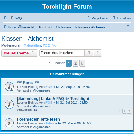
Torchlight Forum
FAQ
Registrieren
Anmelden
S
Foren-Übersicht
Torchlight 1 Klassen
Klassen - Alchemist
u
Klassen - Alchemist
c
Moderatoren:
Malgardian
,
FOE
,
frx
h
Suche
Erweiterte Suche
Neues Thema
e
1
2
Nächste
46 Themen
Bekanntmachungen
*** Portal ***
Letzter Beitrag von
FOE
«
Do 22. Aug 2019, 06:48
Verfasst in
Allgemeines
[Sammlung] Links & FAQ @ Torchlight
Letzter Beitrag von
FOE
«
Mi 31. Jul 2013, 08:50
Verfasst in
Allgemeines
Antworten:
13
1
2
Forenregeln bitte lesen
Letzter Beitrag von
Telias
«
Fr 22. Mai 2009, 10:56
Verfasst in
Allgemeines