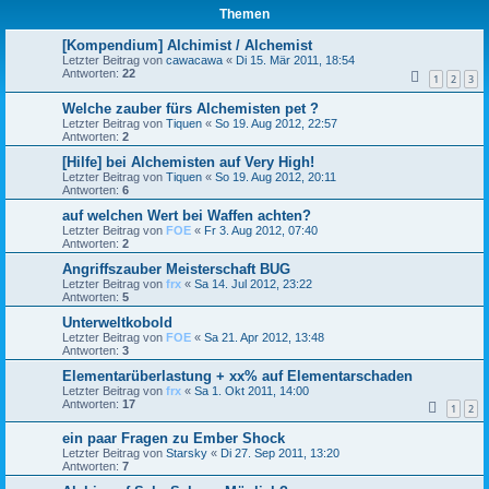
Themen
[Kompendium] Alchimist / Alchemist
Letzter Beitrag von
cawacawa
«
Di 15. Mär 2011, 18:54
Antworten:
22
1
2
3
Welche zauber fürs Alchemisten pet ?
Letzter Beitrag von
Tiquen
«
So 19. Aug 2012, 22:57
Antworten:
2
[Hilfe] bei Alchemisten auf Very High!
Letzter Beitrag von
Tiquen
«
So 19. Aug 2012, 20:11
Antworten:
6
auf welchen Wert bei Waffen achten?
Letzter Beitrag von
FOE
«
Fr 3. Aug 2012, 07:40
Antworten:
2
Angriffszauber Meisterschaft BUG
Letzter Beitrag von
frx
«
Sa 14. Jul 2012, 23:22
Antworten:
5
Unterweltkobold
Letzter Beitrag von
FOE
«
Sa 21. Apr 2012, 13:48
Antworten:
3
Elementarüberlastung + xx% auf Elementarschaden
Letzter Beitrag von
frx
«
Sa 1. Okt 2011, 14:00
Antworten:
17
1
2
ein paar Fragen zu Ember Shock
Letzter Beitrag von
Starsky
«
Di 27. Sep 2011, 13:20
Antworten:
7