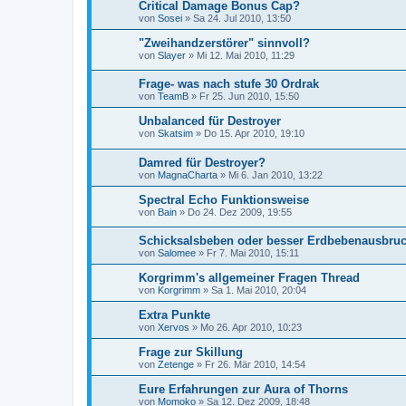
Critical Damage Bonus Cap?
von
Sosei
»
Sa 24. Jul 2010, 13:50
"Zweihandzerstörer" sinnvoll?
von
Slayer
»
Mi 12. Mai 2010, 11:29
Frage- was nach stufe 30 Ordrak
von
TeamB
»
Fr 25. Jun 2010, 15:50
Unbalanced für Destroyer
von
Skatsim
»
Do 15. Apr 2010, 19:10
Damred für Destroyer?
von
MagnaCharta
»
Mi 6. Jan 2010, 13:22
Spectral Echo Funktionsweise
von
Bain
»
Do 24. Dez 2009, 19:55
Schicksalsbeben oder besser Erdbebenausbru
von
Salomee
»
Fr 7. Mai 2010, 15:11
Korgrimm's allgemeiner Fragen Thread
von
Korgrimm
»
Sa 1. Mai 2010, 20:04
Extra Punkte
von
Xervos
»
Mo 26. Apr 2010, 10:23
Frage zur Skillung
von
Zetenge
»
Fr 26. Mär 2010, 14:54
Eure Erfahrungen zur Aura of Thorns
von
Momoko
»
Sa 12. Dez 2009, 18:48