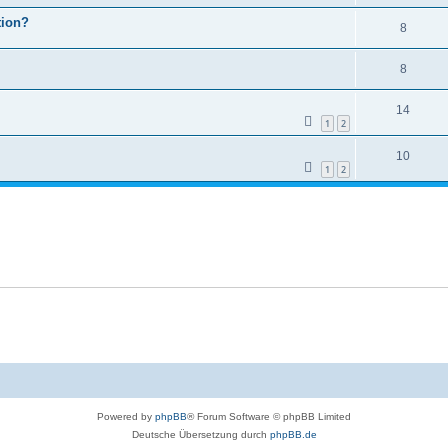
tion?
8
8
14
1
2
10
1
2
Powered by
phpBB
® Forum Software © phpBB Limited
Deutsche Übersetzung durch
phpBB.de