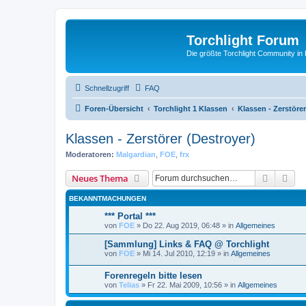
Torchlight Forum
Die größte Torchlight Community in
Schnellzugriff
FAQ
Foren-Übersicht
Torchlight 1 Klassen
Klassen - Zerstörer
Klassen - Zerstörer (Destroyer)
Moderatoren:
Malgardian
,
FOE
,
frx
Suche
Erw
Neues Thema
BEKANNTMACHUNGEN
*** Portal ***
von
FOE
»
Do 22. Aug 2019, 06:48
» in
Allgemeines
[Sammlung] Links & FAQ @ Torchlight
von
FOE
»
Mi 14. Jul 2010, 12:19
» in
Allgemeines
Forenregeln bitte lesen
von
Telias
»
Fr 22. Mai 2009, 10:56
» in
Allgemeines