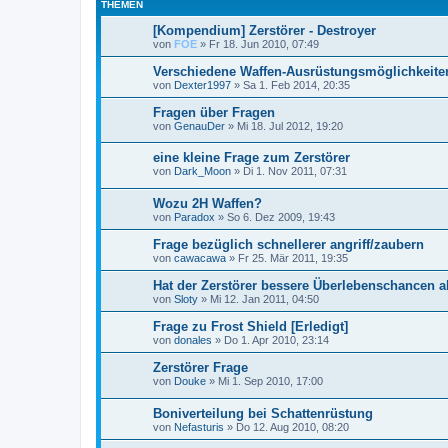
THEMEN
[Kompendium] Zerstörer - Destroyer
von
FOE
»
Fr 18. Jun 2010, 07:49
Verschiedene Waffen-Ausrüstungsmöglichkeite
von
Dexter1997
»
Sa 1. Feb 2014, 20:35
Fragen über Fragen
von
GenauDer
»
Mi 18. Jul 2012, 19:20
eine kleine Frage zum Zerstörer
von
Dark_Moon
»
Di 1. Nov 2011, 07:31
Wozu 2H Waffen?
von
Paradox
»
So 6. Dez 2009, 19:43
Frage bezüglich schnellerer angriff/zaubern
von
cawacawa
»
Fr 25. Mär 2011, 19:35
Hat der Zerstörer bessere Überlebenschancen a
von
Sloty
»
Mi 12. Jan 2011, 04:50
Frage zu Frost Shield [Erledigt]
von
donales
»
Do 1. Apr 2010, 23:14
Zerstörer Frage
von
Douke
»
Mi 1. Sep 2010, 17:00
Boniverteilung bei Schattenrüstung
von
Nefasturis
»
Do 12. Aug 2010, 08:20