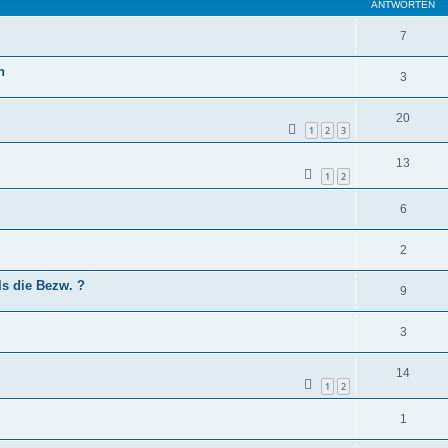
ANTWORTEN
7
n
3
20
1
2
3
13
1
2
6
2
ls die Bezw. ?
9
3
14
1
2
1