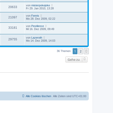
von
misterpokejoke
20633
Fr 29. Jan 2010, 13:28
von
Fenris
21097
Mo 28. Dez 2009, 02:22
von
Pestilence
33181
Mi 16. Dez 2009, 09:49
von
Lazeroth
29755
Mo 14. Dez 2009, 14:03
1
2
Nächste
36 Themen
Gehe zu
Alle Cookies löschen
Alle Zeiten sind
UTC+01:00