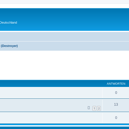
 Deutschland
 (Destroyer)
eiterte Suche
ANTWORTEN
0
13
1
2
0