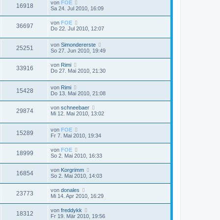
von
FOE
16918
Sa 24. Jul 2010, 16:09
von
FOE
36697
Do 22. Jul 2010, 12:07
von
Simondererste
25251
So 27. Jun 2010, 19:49
von
Rimi
33916
Do 27. Mai 2010, 21:30
von
Rimi
15428
Do 13. Mai 2010, 21:08
von
schneebaer
29874
Mi 12. Mai 2010, 13:02
von
FOE
15289
Fr 7. Mai 2010, 19:34
von
FOE
18999
So 2. Mai 2010, 16:33
von
Korgrimm
16854
So 2. Mai 2010, 14:03
von
donales
23773
Mi 14. Apr 2010, 16:29
von
freddykk
18312
Fr 19. Mär 2010, 19:56