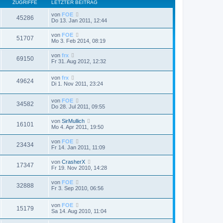
ZUGRIFFE
LETZTER BEITRAG
von
FOE
45286
Do 13. Jan 2011, 12:44
von
FOE
51707
Mo 3. Feb 2014, 08:19
von
frx
69150
Fr 31. Aug 2012, 12:32
von
frx
49624
Di 1. Nov 2011, 23:24
von
FOE
34582
Do 28. Jul 2011, 09:55
von
SirMullich
16101
Mo 4. Apr 2011, 19:50
von
FOE
23434
Fr 14. Jan 2011, 11:09
von
CrasherX
17347
Fr 19. Nov 2010, 14:28
von
FOE
32888
Fr 3. Sep 2010, 06:56
von
FOE
15179
Sa 14. Aug 2010, 11:04