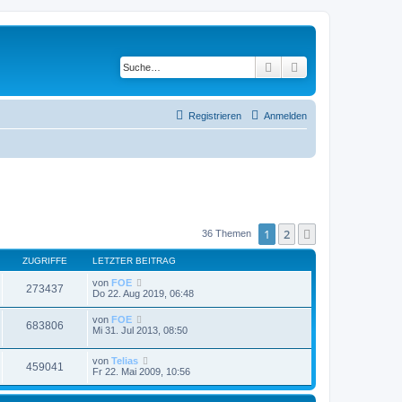
Suche
Erweiterte Suche
Registrieren
Anmelden
1
2
Nächste
36 Themen
ZUGRIFFE
LETZTER BEITRAG
von
FOE
273437
Do 22. Aug 2019, 06:48
von
FOE
683806
Mi 31. Jul 2013, 08:50
von
Telias
459041
Fr 22. Mai 2009, 10:56