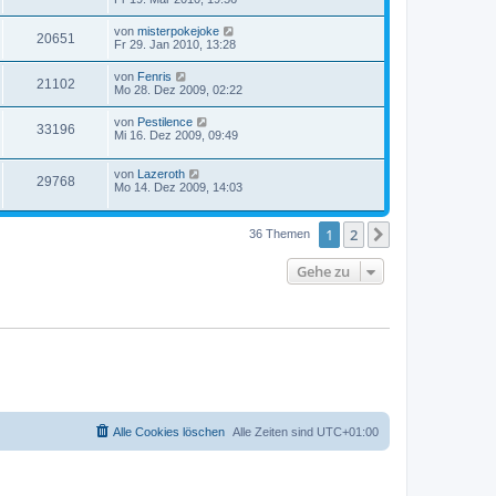
von
misterpokejoke
20651
Fr 29. Jan 2010, 13:28
von
Fenris
21102
Mo 28. Dez 2009, 02:22
von
Pestilence
33196
Mi 16. Dez 2009, 09:49
von
Lazeroth
29768
Mo 14. Dez 2009, 14:03
1
2
Nächste
36 Themen
Gehe zu
Alle Cookies löschen
Alle Zeiten sind
UTC+01:00