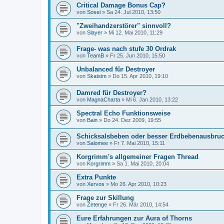
Critical Damage Bonus Cap?
von
Sosei
»
Sa 24. Jul 2010, 13:50
"Zweihandzerstörer" sinnvoll?
von
Slayer
»
Mi 12. Mai 2010, 11:29
Frage- was nach stufe 30 Ordrak
von
TeamB
»
Fr 25. Jun 2010, 15:50
Unbalanced für Destroyer
von
Skatsim
»
Do 15. Apr 2010, 19:10
Damred für Destroyer?
von
MagnaCharta
»
Mi 6. Jan 2010, 13:22
Spectral Echo Funktionsweise
von
Bain
»
Do 24. Dez 2009, 19:55
Schicksalsbeben oder besser Erdbebenausbru
von
Salomee
»
Fr 7. Mai 2010, 15:11
Korgrimm's allgemeiner Fragen Thread
von
Korgrimm
»
Sa 1. Mai 2010, 20:04
Extra Punkte
von
Xervos
»
Mo 26. Apr 2010, 10:23
Frage zur Skillung
von
Zetenge
»
Fr 26. Mär 2010, 14:54
Eure Erfahrungen zur Aura of Thorns