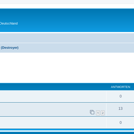
 Deutschland
 (Destroyer)
eiterte Suche
ANTWORTEN
0
13
1
2
0