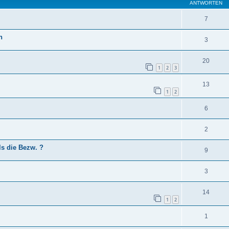
ANTWORTEN
7
n
3
20
1
2
3
13
1
2
6
2
ls die Bezw. ?
9
3
14
1
2
1