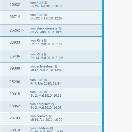
von
FOE
16932
Sa 24. Jul 2010, 16:09
von
FOE
36714
Do 22. Jul 2010, 12:07
von
Simondererste
25262
So 27. Jun 2010, 19:49
von
Rimi
33933
Do 27. Mai 2010, 21:30
von
Rimi
15436
Do 13. Mai 2010, 21:08
von
schneebaer
29888
Mi 12. Mai 2010, 13:02
von
FOE
15296
Fr 7. Mai 2010, 19:34
von
FOE
19015
So 2. Mai 2010, 16:33
von
Korgrimm
16862
So 2. Mai 2010, 14:03
von
donales
23783
Mi 14. Apr 2010, 16:29
von
freddykk
18319
Fr 19. Mär 2010, 19:56