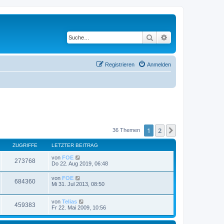
Suche
Erweiterte Suche
Registrieren
Anmelden
1
2
Nächste
36 Themen
ZUGRIFFE
LETZTER BEITRAG
von
FOE
273768
Do 22. Aug 2019, 06:48
von
FOE
684360
Mi 31. Jul 2013, 08:50
von
Telias
459383
Fr 22. Mai 2009, 10:56