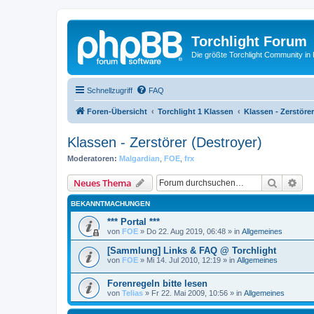
Torchlight Forum
Die größte Torchlight Community in
Schnellzugriff
FAQ
Foren-Übersicht
Torchlight 1 Klassen
Klassen - Zerstörer
Klassen - Zerstörer (Destroyer)
Moderatoren:
Malgardian
,
FOE
,
frx
Suche
Erw
Neues Thema
BEKANNTMACHUNGEN
*** Portal ***
von
FOE
»
Do 22. Aug 2019, 06:48
» in
Allgemeines
[Sammlung] Links & FAQ @ Torchlight
von
FOE
»
Mi 14. Jul 2010, 12:19
» in
Allgemeines
Forenregeln bitte lesen
von
Telias
»
Fr 22. Mai 2009, 10:56
» in
Allgemeines