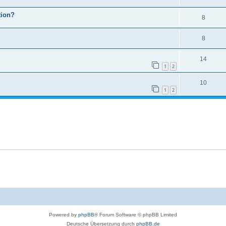
tion?
8
8
14
1
2
10
1
2
Powered by
phpBB
® Forum Software © phpBB Limited
Deutsche Übersetzung durch
phpBB.de