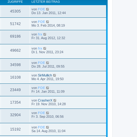
ZUGRIFFE
LETZTER BEITRAG
von
FOE
45305
Do 13. Jan 2011, 12:44
von
FOE
51742
Mo 3. Feb 2014, 08:19
von
frx
69186
Fr 31. Aug 2012, 12:32
von
frx
49662
Di 1. Nov 2011, 23:24
von
FOE
34598
Do 28. Jul 2011, 09:55
von
SirMullich
16108
Mo 4. Apr 2011, 19:50
von
FOE
23449
Fr 14. Jan 2011, 11:09
von
CrasherX
17354
Fr 19. Nov 2010, 14:28
von
FOE
32904
Fr 3. Sep 2010, 06:56
von
FOE
15192
Sa 14. Aug 2010, 11:04