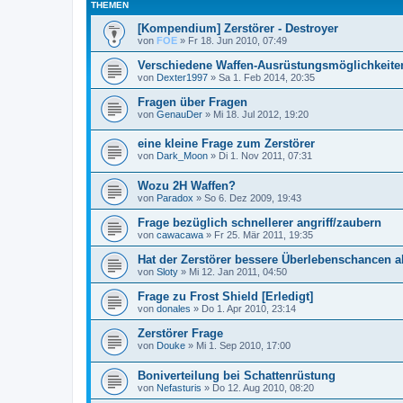
THEMEN
[Kompendium] Zerstörer - Destroyer
von
FOE
»
Fr 18. Jun 2010, 07:49
Verschiedene Waffen-Ausrüstungsmöglichkeite
von
Dexter1997
»
Sa 1. Feb 2014, 20:35
Fragen über Fragen
von
GenauDer
»
Mi 18. Jul 2012, 19:20
eine kleine Frage zum Zerstörer
von
Dark_Moon
»
Di 1. Nov 2011, 07:31
Wozu 2H Waffen?
von
Paradox
»
So 6. Dez 2009, 19:43
Frage bezüglich schnellerer angriff/zaubern
von
cawacawa
»
Fr 25. Mär 2011, 19:35
Hat der Zerstörer bessere Überlebenschancen a
von
Sloty
»
Mi 12. Jan 2011, 04:50
Frage zu Frost Shield [Erledigt]
von
donales
»
Do 1. Apr 2010, 23:14
Zerstörer Frage
von
Douke
»
Mi 1. Sep 2010, 17:00
Boniverteilung bei Schattenrüstung
von
Nefasturis
»
Do 12. Aug 2010, 08:20