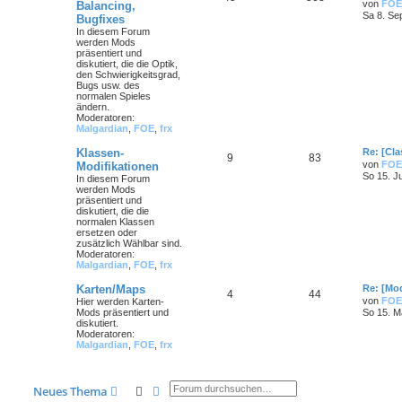
von
FOE
Balancing,
Sa 8. Se
Bugfixes
In diesem Forum
werden Mods
präsentiert und
diskutiert, die die Optik,
den Schwierigkeitsgrad,
Bugs usw. des
normalen Spieles
ändern.
Moderatoren:
Malgardian
,
FOE
,
frx
Klassen-
Re: [Cla
9
83
von
FOE
Modifikationen
So 15. J
In diesem Forum
werden Mods
präsentiert und
diskutiert, die die
normalen Klassen
ersetzen oder
zusätzlich Wählbar sind.
Moderatoren:
Malgardian
,
FOE
,
frx
Karten/Maps
Re: [Mo
4
44
von
FOE
Hier werden Karten-
Mods präsentiert und
So 15. M
diskutiert.
Moderatoren:
Malgardian
,
FOE
,
frx
Suche
Erweiterte Suche
Neues Thema