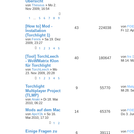
Übersicht
von
Theseus
»
Mo 2.
Nov 2009, 16:54
1
5
6
7
8
9
…
[How to] Mod -
von
FOE
43
224038
Installation
Fr 12. Ap
(Torchlight 1)
von
Fenris
»
Sa 19. Dez
2009, 23:27
1
2
3
4
5
[Tool] TorchLeech
von
frx
40
180647
- WoWMatrix Klon
Mi 14. M
für Torchlight
von
TorchLeech
»
Mo
23. Nov 2009, 20:28
1
2
3
4
5
Torchlight
von
Mal
9
55770
Multiplayer Project
Mi 28. S
(TLMP)
von
Anaki
»
Di 18. Mai
2010, 06:22
Mods auf dem Mac
von
FOE
14
65376
von
ApoY2k
»
So 16.
Do 3. Ju
Mai 2010, 17:10
1
2
Einige Fragen zu
von
FOE
6
39111