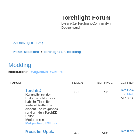
Torchlight Forum
Die größte Torchlight Community in
Deutschland
Schnellzugriff
FAQ
Foren-Übersicht
Torchlight 1
Modding
Modding
Moderatoren:
Malgardian
,
FOE
,
frx
FORUM
THEMEN
BEITRÄGE
LETZTER
TorchED
Re: Boxe
30
152
von
Mal
Kommt ihr mit dem
Editor nicht klar oder
Mi 19. S
habt ihr Tipps für
andere Bastler? In
diesem Forum geht es
rund um den TorchED
Editor
Moderatoren:
Malgardian
,
FOE
,
frx
Mods für Optik,
Re: Ken
45
508