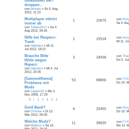
funktioniert der?
droppen..
von
derlupo
»
So 5. Aug
2012, 11:13
Multiplayer stürtzt
von
Mal
1
15675
immer ab
Sa 4. Au
von
Tobias2012
»
Sa 4.
Aug 2012, 09:26
Hilfe bei Respecc-
von
Mal
1
15518
Trank
Mi 11. Ju
von
Valentice
»
Mi 11.
Jul 2012, 18:22
Brauche Bitte
von
Than
3
18438
Hilde wegen
Do 5. Ju
Repecc
von
Valentice
»
Mi 4. Jul
2012, 20:36
[Sammelthema]
von
FOE
53
98856
Probleme mit
Do 15. M
Mods
von
zappen92
»
Mo 2.
Nov 2009, 17:29
1
2
3
4
5
6
Gold Bank?
von
Mal
6
25455
von
Ochnee
»
Di 13.
Do 15. M
Mär 2012, 09:30
Welche Mods?
von
FOE
11
39920
von
Maldour
»
Sa 10.
Mo 12. M
Mär 2012, 19:16