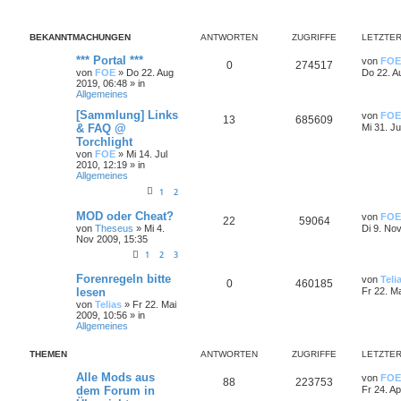
BEKANNTMACHUNGEN
ANTWORTEN
ZUGRIFFE
LETZTER
*** Portal ***
von
FOE
0
274517
von
FOE
»
Do 22. Aug
Do 22. A
2019, 06:48
» in
Allgemeines
[Sammlung] Links
von
FOE
13
685609
& FAQ @
Mi 31. Ju
Torchlight
von
FOE
»
Mi 14. Jul
2010, 12:19
» in
Allgemeines
1
2
MOD oder Cheat?
von
FOE
22
59064
von
Theseus
»
Mi 4.
Di 9. No
Nov 2009, 15:35
1
2
3
Forenregeln bitte
von
Teli
0
460185
lesen
Fr 22. M
von
Telias
»
Fr 22. Mai
2009, 10:56
» in
Allgemeines
THEMEN
ANTWORTEN
ZUGRIFFE
LETZTER
Alle Mods aus
von
FOE
88
223753
dem Forum in
Fr 24. A