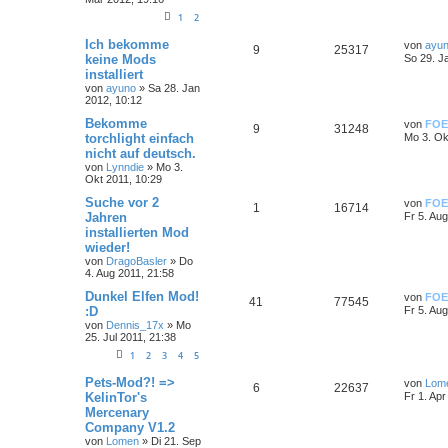
1
2
Ich bekomme
von
ayu
9
25317
keine Mods
So 29. J
installiert
von
ayuno
»
Sa 28. Jan
2012, 10:12
Bekomme
von
FOE
9
31248
torchlight einfach
Mo 3. Ok
nicht auf deutsch.
von
Lynndie
»
Mo 3.
Okt 2011, 10:29
Suche vor 2
von
FOE
1
16714
Jahren
Fr 5. Au
installierten Mod
wieder!
von
DragoBasler
»
Do
4. Aug 2011, 21:58
Dunkel Elfen Mod!
von
FOE
41
77545
:D
Fr 5. Au
von
Dennis_17x
»
Mo
25. Jul 2011, 21:38
1
2
3
4
5
Pets-Mod?! =>
von
Lom
6
22637
KelinTor's
Fr 1. Apr
Mercenary
Company V1.2
von
Lomen
»
Di 21. Sep