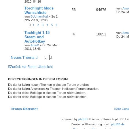
2010, 04:16
Torchlight Mods
von
Amo
56
94676
Wunschliste
Do 24. M
von
BLUmen7od
»
So 1.
Nov 2009, 03:43
1
2
3
4
5
6
Tochlight 1.15
von
Amo
4
18851
Steam und
Do 24. M
AutoHotkey
von
AmoX
»
Do 24. Mär
2011, 13:43
Neues Thema
Zurück zur Foren-Übersicht
BERECHTIGUNGEN IN DIESEM FORUM
Du darfst
keine
neuen Themen in diesem Forum erstellen.
Du darfst
keine
Antworten zu Themen in diesem Forum erstellen.
Du darfst deine Beiträge in diesem Forum
nicht
ändern.
Du darfst deine Beiträge in diesem Forum
nicht
löschen.
Foren-Übersicht
Alle Coo
Powered by
phpBB
® Forum Software © phpBB Lim
Deutsche Übersetzung durch
phpBB.de