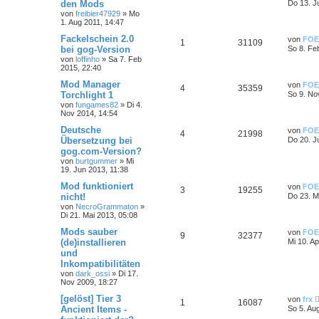
den Mods
Do 13. J
von
freibier47929
»
Mo
1. Aug 2011, 14:47
Fackelschein 2.0
von
FOE
1
31109
bei gog-Version
So 8. Fe
von
loffinho
»
Sa 7. Feb
2015, 22:40
Mod Manager
von
FOE
4
35359
Torchlight 1
So 9. No
von
fungames82
»
Di 4.
Nov 2014, 14:54
Deutsche
von
FOE
4
21998
Übersetzung bei
Do 20. J
gog.com-Version?
von
burtgummer
»
Mi
19. Jun 2013, 11:38
Mod funktioniert
von
FOE
3
19255
nicht!
Do 23. M
von
NecroGrammaton
»
Di 21. Mai 2013, 05:08
Mods sauber
von
FOE
9
32377
(de)installieren
Mi 10. A
und
Inkompatibilitäten
von
dark_ossi
»
Di 17.
Nov 2009, 18:27
[gelöst] Tier 3
von
frx
1
16087
Ancient Items -
So 5. Au