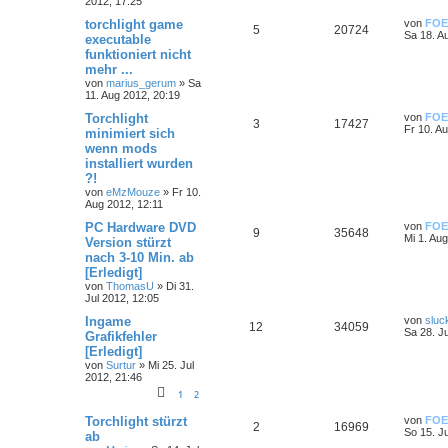
2012, 17:25
torchlight game
von
FOE
5
20724
Sa 18. A
executable
funktioniert nicht
mehr ...
von
marius_gerum
»
Sa
11. Aug 2012, 20:19
Torchlight
von
FOE
3
17427
Fr 10. A
minimiert sich
wenn mods
installiert wurden
?!
von
eMzMouze
»
Fr 10.
Aug 2012, 12:11
PC Hardware DVD
von
FOE
9
35648
Mi 1. Au
Version stürzt
nach 3-10 Min. ab
[Erledigt]
von
ThomasU
»
Di 31.
Jul 2012, 12:05
Ingame
von
sluc
12
34059
Sa 28. J
Grafikfehler
[Erledigt]
von
Surtur
»
Mi 25. Jul
2012, 21:46
1
2
Torchlight stürzt
von
FOE
2
16969
So 15. J
ab