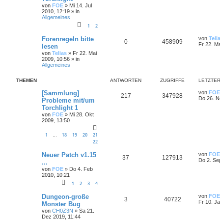
von
FOE
»
Mi 14. Jul
2010, 12:19
» in
Allgemeines
1
2
Forenregeln bitte
von
Teli
0
458909
Fr 22. M
lesen
von
Telias
»
Fr 22. Mai
2009, 10:56
» in
Allgemeines
THEMEN
ANTWORTEN
ZUGRIFFE
LETZTER
[Sammlung]
von
FOE
217
347928
Do 26. N
Probleme mit/um
Torchlight 1
von
FOE
»
Mi 28. Okt
2009, 13:50
1
18
19
20
21
…
22
Neuer Patch v1.15
von
FOE
37
127913
Do 2. Se
...
von
FOE
»
Do 4. Feb
2010, 10:21
1
2
3
4
Dungeon-große
von
FOE
3
40722
Fr 10. J
Monster Bug
von
CH0Z3N
»
Sa 21.
Dez 2019, 11:44