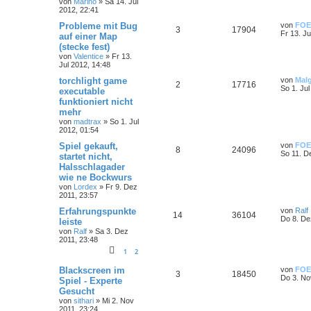
von
Marino
»
Sa 14. Jul
2012, 22:41
Probleme mit Bug
von
FOE
3
17904
Fr 13. Ju
auf einer Map
(stecke fest)
von
Valentice
»
Fr 13.
Jul 2012, 14:48
torchlight game
von
Mal
2
17716
So 1. Jul
executable
funktioniert nicht
mehr
von
madtrax
»
So 1. Jul
2012, 01:54
Spiel gekauft,
von
FOE
8
24096
So 11. D
startet nicht,
Halsschlagader
wie ne Bockwurs
von
Lordex
»
Fr 9. Dez
2011, 23:57
Erfahrungspunkte
von
Ralf
14
36104
Do 8. De
leiste
von
Ralf
»
Sa 3. Dez
2011, 23:48
1
2
Blackscreen im
von
FOE
3
18450
Do 3. No
Spiel - Experte
Gesucht
von
sithari
»
Mi 2. Nov
2011, 23:24