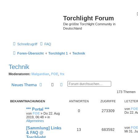
Torchlight Forum
Die größte Torchlight Community in
Deutschland
Schnellzugriff
FAQ
Foren-Übersicht
Torchlight 1
Technik
Technik
Moderatoren:
Malgardian
,
FOE
,
frx
Suche
Erweiterte Suche
Neues Thema
173 Themen
BEKANNTMACHUNGEN
ANTWORTEN
ZUGRIFFE
LETZTER
*** Portal ***
von
FOE
0
273309
Do 22. A
von
FOE
»
Do 22. Aug
2019, 06:48
» in
Allgemeines
[Sammlung] Links
von
FOE
13
683592
Mi 31. Ju
& FAQ @
Torchlight