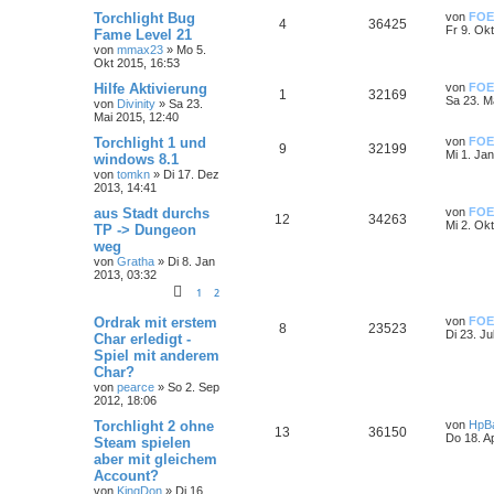
Torchlight Bug
von
FOE
4
36425
Fr 9. Ok
Fame Level 21
von
mmax23
»
Mo 5.
Okt 2015, 16:53
Hilfe Aktivierung
von
FOE
1
32169
Sa 23. M
von
Divinity
»
Sa 23.
Mai 2015, 12:40
Torchlight 1 und
von
FOE
9
32199
Mi 1. Ja
windows 8.1
von
tomkn
»
Di 17. Dez
2013, 14:41
aus Stadt durchs
von
FOE
12
34263
Mi 2. Ok
TP -> Dungeon
weg
von
Gratha
»
Di 8. Jan
2013, 03:32
1
2
Ordrak mit erstem
von
FOE
8
23523
Di 23. Ju
Char erledigt -
Spiel mit anderem
Char?
von
pearce
»
So 2. Sep
2012, 18:06
Torchlight 2 ohne
von
HpB
13
36150
Do 18. A
Steam spielen
aber mit gleichem
Account?
von
KingDon
»
Di 16.