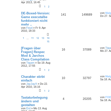
Apr 2013, 16:45
1
2
DE-Boxed-Version:
von
Mal
141
149689
Do 27. S
Game executalbe
funktioniert nicht
mehr ..
von
Feyd
»
Fr 9. Apr
2010, 18:33
1
11
12
13
14
…
15
[Fragen über
von
Tiqu
16
37089
Mo 27. A
Fragen] Respec
Mod & Jarchos
Class Compilation
von
Tiquen
»
So 19. Aug
2012, 17:55
1
2
Charakter stirbt
von
Mal
10
32797
Sa 18. A
einfach
von
JayJayX
»
Do 22.
Apr 2010, 16:16
1
2
Tastaturbelegung
von
FOE
4
20205
Sa 18. A
ändern und
gestalten
von
Erd
»
Mo 13. Aug