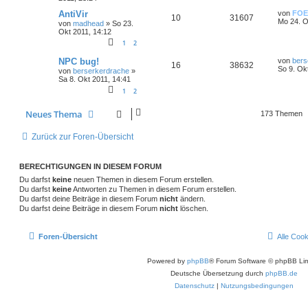
AntiVir
von
FOE
10
31607
Mo 24. O
von
madhead
»
So 23.
Okt 2011, 14:12
1
2
NPC bug!
von
bers
16
38632
So 9. Ok
von
berserkerdrache
»
Sa 8. Okt 2011, 14:41
1
2
Neues Thema
173 Themen
Zurück zur Foren-Übersicht
BERECHTIGUNGEN IN DIESEM FORUM
Du darfst
keine
neuen Themen in diesem Forum erstellen.
Du darfst
keine
Antworten zu Themen in diesem Forum erstellen.
Du darfst deine Beiträge in diesem Forum
nicht
ändern.
Du darfst deine Beiträge in diesem Forum
nicht
löschen.
Foren-Übersicht
Alle Coo
Powered by
phpBB
® Forum Software © phpBB Lim
Deutsche Übersetzung durch
phpBB.de
Datenschutz
|
Nutzungsbedingungen