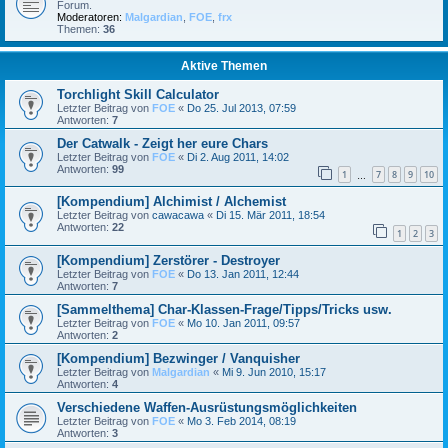
Forum.
Moderatoren:
Malgardian
,
FOE
,
frx
Themen:
36
Aktive Themen
Torchlight Skill Calculator
Letzter Beitrag von
FOE
«
Do 25. Jul 2013, 07:59
Antworten:
7
Der Catwalk - Zeigt her eure Chars
Letzter Beitrag von
FOE
«
Di 2. Aug 2011, 14:02
Antworten:
99
1
7
8
9
10
…
[Kompendium] Alchimist / Alchemist
Letzter Beitrag von
cawacawa
«
Di 15. Mär 2011, 18:54
Antworten:
22
1
2
3
[Kompendium] Zerstörer - Destroyer
Letzter Beitrag von
FOE
«
Do 13. Jan 2011, 12:44
Antworten:
7
[Sammelthema] Char-Klassen-Frage/Tipps/Tricks usw.
Letzter Beitrag von
FOE
«
Mo 10. Jan 2011, 09:57
Antworten:
2
[Kompendium] Bezwinger / Vanquisher
Letzter Beitrag von
Malgardian
«
Mi 9. Jun 2010, 15:17
Antworten:
4
Verschiedene Waffen-Ausrüstungsmöglichkeiten
Letzter Beitrag von
FOE
«
Mo 3. Feb 2014, 08:19
Antworten:
3