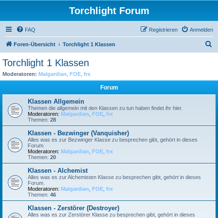
Torchlight Forum
FAQ
Registrieren
Anmelden
S
Foren-Übersicht
Torchlight 1 Klassen
u
Torchlight 1 Klassen
c
Moderatoren:
Malgardian
,
FOE
,
frx
h
Forum
e
Klassen Allgemein
Themen die allgemein mit den Klassen zu tun haben findet ihr hier.
Moderatoren:
Malgardian
,
FOE
,
frx
Themen:
28
Klassen - Bezwinger (Vanquisher)
Alles was es zur Bezwinger Klasse zu besprechen gibt, gehört in dieses
Forum.
Moderatoren:
Malgardian
,
FOE
,
frx
Themen:
20
Klassen - Alchemist
Alles was es zur Alchemisten Klasse zu besprechen gibt, gehört in dieses
Forum.
Moderatoren:
Malgardian
,
FOE
,
frx
Themen:
46
Klassen - Zerstörer (Destroyer)
Alles was es zur Zerstörer Klasse zu besprechen gibt, gehört in dieses