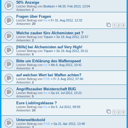
50% Anzeige
Letzter Beitrag von
Boddum
«
Mi 20. Feb 2013, 13:04
Antworten:
2
Fragen über Fragen
Letzter Beitrag von
frx
«
Fr 31. Aug 2012, 12:32
Antworten:
20
1
2
3
Welche zauber fürs Alchemisten pet ?
Letzter Beitrag von
Tiquen
«
So 19. Aug 2012, 22:57
Antworten:
2
[Hilfe] bei Alchemisten auf Very High!
Letzter Beitrag von
Tiquen
«
So 19. Aug 2012, 20:11
Antworten:
6
Bitte um Erklärung des Waffenspeed
Letzter Beitrag von
frx
«
Mo 6. Aug 2012, 10:41
Antworten:
4
auf welchen Wert bei Waffen achten?
Letzter Beitrag von
FOE
«
Fr 3. Aug 2012, 07:40
Antworten:
2
Angriffszauber Meisterschaft BUG
Letzter Beitrag von
frx
«
Sa 14. Jul 2012, 23:22
Antworten:
5
Eure Lieblingsklasse ?
Letzter Beitrag von
frx
«
Do 5. Jul 2012, 09:59
Antworten:
24
1
2
3
Unterweltkobold
Letzter Beitrag von
FOE
«
Sa 21. Apr 2012, 13:48
Antworten:
3