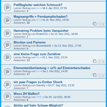
Pet/Begleiter welchen Schmuck?
Letzter Beitrag von
frx
«
Mi 4. Apr 2012, 07:55
Antworten:
4
Magieangriffe = Fernkampfschaden?
Letzter Beitrag von
frx
«
Di 15. Nov 2011, 19:30
Antworten:
16
1
2
Hamstring Problem beim Vanquisher
Letzter Beitrag von
Ernie4711
«
So 13. Nov 2011, 18:58
Antworten:
7
Blocken und Parieren
Letzter Beitrag von
Brummbär81
«
So 13. Nov 2011, 17:56
Antworten:
6
eine kleine Frage zum Zerstörer
Letzter Beitrag von
frx
«
Di 1. Nov 2011, 23:24
Antworten:
13
1
2
Elementarüberlastung + xx% auf Elementarschaden
Letzter Beitrag von
frx
«
Sa 1. Okt 2011, 14:00
Antworten:
17
1
2
ein paar Fragen zu Ember Shock
Letzter Beitrag von
Starsky
«
Di 27. Sep 2011, 13:20
Antworten:
7
Wozu 2H Waffen?
Letzter Beitrag von
FOE
«
Do 28. Jul 2011, 09:55
Antworten:
6
Alchie auf Sehr Schwer-Möglich?