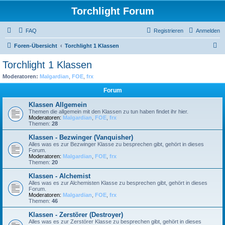
Torchlight Forum
FAQ
Registrieren
Anmelden
S
Foren-Übersicht
Torchlight 1 Klassen
u
Torchlight 1 Klassen
c
Moderatoren:
Malgardian
,
FOE
,
frx
h
Forum
e
Klassen Allgemein
Themen die allgemein mit den Klassen zu tun haben findet ihr hier.
Moderatoren:
Malgardian
,
FOE
,
frx
Themen:
28
Klassen - Bezwinger (Vanquisher)
Alles was es zur Bezwinger Klasse zu besprechen gibt, gehört in dieses
Forum.
Moderatoren:
Malgardian
,
FOE
,
frx
Themen:
20
Klassen - Alchemist
Alles was es zur Alchemisten Klasse zu besprechen gibt, gehört in dieses
Forum.
Moderatoren:
Malgardian
,
FOE
,
frx
Themen:
46
Klassen - Zerstörer (Destroyer)
Alles was es zur Zerstörer Klasse zu besprechen gibt, gehört in dieses