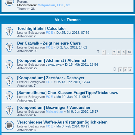
Forum.
Moderatoren:
Malgardian
,
FOE
,
frx
Themen:
36
Aktive Themen
Torchlight Skill Calculator
Letzter Beitrag von
FOE
«
Do 25. Jul 2013, 07:59
Antworten:
7
Der Catwalk - Zeigt her eure Chars
Letzter Beitrag von
FOE
«
Di 2. Aug 2011, 14:02
Antworten:
99
1
7
8
9
10
…
[Kompendium] Alchimist / Alchemist
Letzter Beitrag von
cawacawa
«
Di 15. Mär 2011, 18:54
Antworten:
22
1
2
3
[Kompendium] Zerstörer - Destroyer
Letzter Beitrag von
FOE
«
Do 13. Jan 2011, 12:44
Antworten:
7
[Sammelthema] Char-Klassen-Frage/Tipps/Tricks usw.
Letzter Beitrag von
FOE
«
Mo 10. Jan 2011, 09:57
Antworten:
2
[Kompendium] Bezwinger / Vanquisher
Letzter Beitrag von
Malgardian
«
Mi 9. Jun 2010, 15:17
Antworten:
4
Verschiedene Waffen-Ausrüstungsmöglichkeiten
Letzter Beitrag von
FOE
«
Mo 3. Feb 2014, 08:19
Antworten:
3