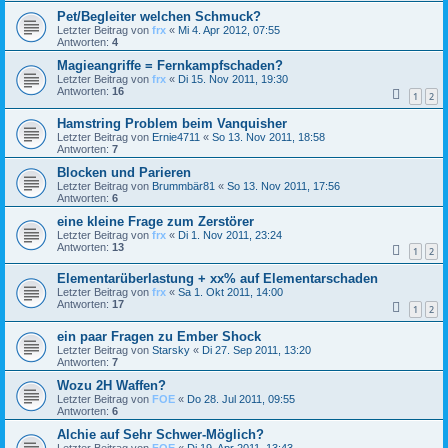
Pet/Begleiter welchen Schmuck?
Letzter Beitrag von
frx
«
Mi 4. Apr 2012, 07:55
Antworten:
4
Magieangriffe = Fernkampfschaden?
Letzter Beitrag von
frx
«
Di 15. Nov 2011, 19:30
Antworten:
16
1
2
Hamstring Problem beim Vanquisher
Letzter Beitrag von
Ernie4711
«
So 13. Nov 2011, 18:58
Antworten:
7
Blocken und Parieren
Letzter Beitrag von
Brummbär81
«
So 13. Nov 2011, 17:56
Antworten:
6
eine kleine Frage zum Zerstörer
Letzter Beitrag von
frx
«
Di 1. Nov 2011, 23:24
Antworten:
13
1
2
Elementarüberlastung + xx% auf Elementarschaden
Letzter Beitrag von
frx
«
Sa 1. Okt 2011, 14:00
Antworten:
17
1
2
ein paar Fragen zu Ember Shock
Letzter Beitrag von
Starsky
«
Di 27. Sep 2011, 13:20
Antworten:
7
Wozu 2H Waffen?
Letzter Beitrag von
FOE
«
Do 28. Jul 2011, 09:55
Antworten:
6
Alchie auf Sehr Schwer-Möglich?
Letzter Beitrag von
FOE
«
Di 19. Apr 2011, 13:43