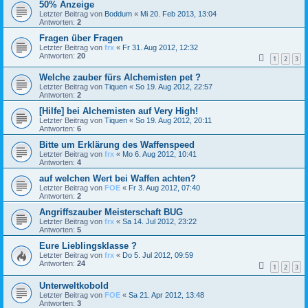
50% Anzeige
Letzter Beitrag von
Boddum
«
Mi 20. Feb 2013, 13:04
Antworten:
2
Fragen über Fragen
Letzter Beitrag von
frx
«
Fr 31. Aug 2012, 12:32
Antworten:
20
1
2
3
Welche zauber fürs Alchemisten pet ?
Letzter Beitrag von
Tiquen
«
So 19. Aug 2012, 22:57
Antworten:
2
[Hilfe] bei Alchemisten auf Very High!
Letzter Beitrag von
Tiquen
«
So 19. Aug 2012, 20:11
Antworten:
6
Bitte um Erklärung des Waffenspeed
Letzter Beitrag von
frx
«
Mo 6. Aug 2012, 10:41
Antworten:
4
auf welchen Wert bei Waffen achten?
Letzter Beitrag von
FOE
«
Fr 3. Aug 2012, 07:40
Antworten:
2
Angriffszauber Meisterschaft BUG
Letzter Beitrag von
frx
«
Sa 14. Jul 2012, 23:22
Antworten:
5
Eure Lieblingsklasse ?
Letzter Beitrag von
frx
«
Do 5. Jul 2012, 09:59
Antworten:
24
1
2
3
Unterweltkobold
Letzter Beitrag von
FOE
«
Sa 21. Apr 2012, 13:48
Antworten:
3