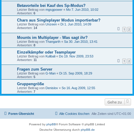
Betavorteile bei Kauf des Sp-Modus?
Letzter Beitrag von
mgsgpower
«
Mo 7. Jun 2010, 10:02
Antworten:
6
Chars aus Singleplayer Modus importierbar?
Letzter Beitrag von
Unzeen
«
Di 1. Jun 2010, 14:09
Antworten:
14
1
2
Mounts im Multiplayer - Was sagt ihr?
Letzter Beitrag von
Thangarth
«
Sa 30. Jan 2010, 13:41
Antworten:
8
Einzelkämpfer oder Teamplayer
Letzter Beitrag von
Kulibali
«
Do 19. Nov 2009, 23:53
Antworten:
11
1
2
Fragen zum Server
Letzter Beitrag von
G-Man
«
Di 15. Sep 2009, 18:29
Antworten:
5
Gruppengröße
Letzter Beitrag von
Denislov
«
So 16. Aug 2009, 12:55
Antworten:
7
Gehe zu
Foren-Übersicht
Alle Cookies löschen
Alle Zeiten sind
UTC+01:00
Powered by
phpBB
® Forum Software © phpBB Limited
Deutsche Übersetzung durch
phpBB.de