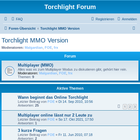
Torchlight Forum
FAQ
Registrieren
Anmelden
S
Foren-Übersicht
Torchlight MMO Version
u
Torchlight MMO Version
c
Moderatoren:
Malgardian
,
FOE
,
frx
h
Forum
e
Multiplayer (MMO)
Alles was es zum Multiplayer Modus zu diskutieren gibt, gehört hier rein.
Moderatoren:
Malgardian
,
FOE
,
frx
Themen:
9
Aktive Themen
Wann beginnt das Online Torchlight
Letzter Beitrag von
FOE
«
Di 14. Sep 2010, 10:56
Antworten:
25
1
2
3
Multiplayer online lässt nur 2 Leute zu
Letzter Beitrag von
FOE
«
So 17. Okt 2021, 17:50
Antworten:
1
3 kurze Fragen
Letzter Beitrag von
FOE
«
Fr 11. Jun 2010, 07:18
Antworten:
2