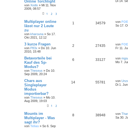
Online Torchlight
Di 14. S
von
Xodis
»
Mi 11. Nov
2009, 08:57
1
2
3
Multiplayer online
von
FOE
1
34579
lässt nur 2 Leute
So 17. O
zu
von
kharouna
»
So 17.
Okt 2021, 12:12
3 kurze Fragen
von
FOE
2
27435
von
P83x
»
Do 10. Jun
Fr 11. J
2010, 15:48
Betavorteile bei
von
mgs
6
33127
Kauf des Sp-
Mo 7. Ju
Modus?
von
Theseus
»
Do 10.
Sep 2009, 20:24
Chars aus
von
Unz
14
55781
Singleplayer
Di 1. Ju
Modus
importierbar?
von
Theseus
»
Mo 10.
Aug 2009, 19:03
1
2
Mounts im
von
Than
8
38948
Multiplayer - Was
Sa 30. J
sagt ihr?
von
Telias
»
So 6. Sep