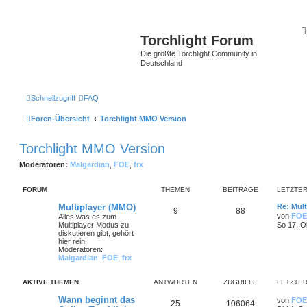
Torchlight Forum
Die größte Torchlight Community in
Deutschland
Schnellzugriff
FAQ
Foren-Übersicht
Torchlight MMO Version
Torchlight MMO Version
Moderatoren:
Malgardian
,
FOE
,
frx
FORUM
THEMEN
BEITRÄGE
LETZTER
Multiplayer (MMO)
Re: Mult
9
88
von
FOE
Alles was es zum
Multiplayer Modus zu
So 17. O
diskutieren gibt, gehört
hier rein.
Moderatoren:
Malgardian
,
FOE
,
frx
AKTIVE THEMEN
ANTWORTEN
ZUGRIFFE
LETZTER
Wann beginnt das
von
FOE
25
106064