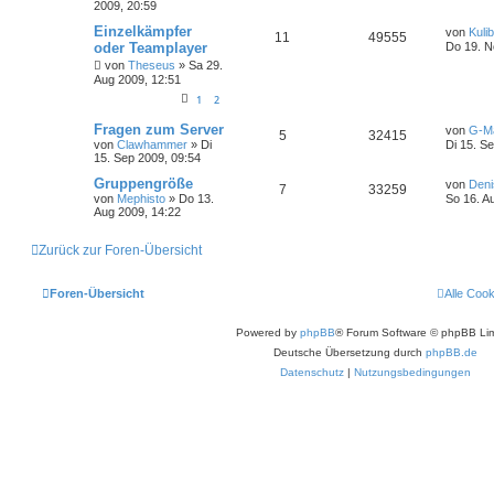
2009, 20:59
Einzelkämpfer
von
Kulib
11
49555
oder Teamplayer
Do 19. N
von
Theseus
»
Sa 29.
Aug 2009, 12:51
1
2
Fragen zum Server
von
G-M
5
32415
von
Clawhammer
»
Di
Di 15. S
15. Sep 2009, 09:54
Gruppengröße
von
Deni
7
33259
von
Mephisto
»
Do 13.
So 16. A
Aug 2009, 14:22
Zurück zur Foren-Übersicht
Foren-Übersicht
Alle Coo
Powered by
phpBB
® Forum Software © phpBB Lim
Deutsche Übersetzung durch
phpBB.de
Datenschutz
|
Nutzungsbedingungen