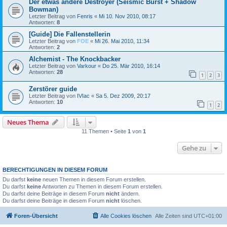
Der etwas andere Destroyer (Seismic Burst + Shadow
Bowman)
Letzter Beitrag von
Fenris
«
Mi 10. Nov 2010, 08:17
Antworten:
8
[Guide] Die Fallenstellerin
Letzter Beitrag von
FOE
«
Mi 26. Mai 2010, 11:34
Antworten:
2
Alchemist - The Knockbacker
Letzter Beitrag von
Varkour
«
Do 25. Mär 2010, 16:14
Antworten:
28
1
2
3
Zerstörer guide
Letzter Beitrag von
IVIac
«
Sa 5. Dez 2009, 20:17
Antworten:
10
1
2
Neues Thema
11 Themen • Seite
1
von
1
Gehe zu
BERECHTIGUNGEN IN DIESEM FORUM
Du darfst
keine
neuen Themen in diesem Forum erstellen.
Du darfst
keine
Antworten zu Themen in diesem Forum erstellen.
Du darfst deine Beiträge in diesem Forum
nicht
ändern.
Du darfst deine Beiträge in diesem Forum
nicht
löschen.
Foren-Übersicht
Alle Cookies löschen
Alle Zeiten sind
UTC+01:00