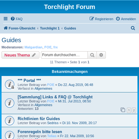
Torchlight Forum
FAQ
Registrieren
Anmelden
S
Foren-Übersicht
Torchlight 1
Guides
u
Guides
c
Moderatoren:
Malgardian
,
FOE
,
frx
h
Suche
Erweiterte Suche
Neues Thema
e
11 Themen • Seite
1
von
1
Bekanntmachungen
*** Portal ***
Letzter Beitrag von
FOE
«
Do 22. Aug 2019, 06:48
Verfasst in
Allgemeines
[Sammlung] Links & FAQ @ Torchlight
Letzter Beitrag von
FOE
«
Mi 31. Jul 2013, 08:50
Verfasst in
Allgemeines
Antworten:
13
1
2
Richtlinien für Guides
Letzter Beitrag von
Sedriss
«
Di 10. Nov 2009, 20:17
Forenregeln bitte lesen
Letzter Beitrag von
Telias
«
Fr 22. Mai 2009, 10:56