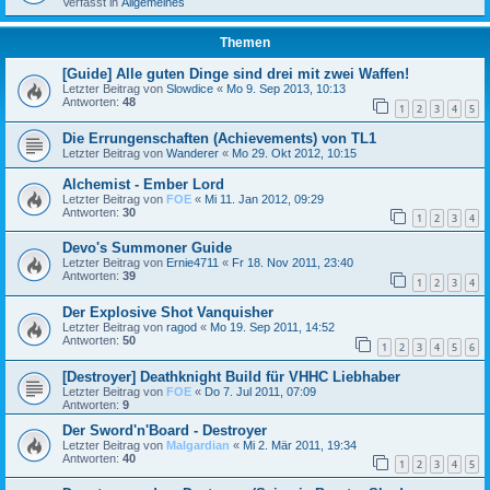
Verfasst in
Allgemeines
Themen
[Guide] Alle guten Dinge sind drei mit zwei Waffen!
Letzter Beitrag von
Slowdice
«
Mo 9. Sep 2013, 10:13
Antworten:
48
1
2
3
4
5
Die Errungenschaften (Achievements) von TL1
Letzter Beitrag von
Wanderer
«
Mo 29. Okt 2012, 10:15
Alchemist - Ember Lord
Letzter Beitrag von
FOE
«
Mi 11. Jan 2012, 09:29
Antworten:
30
1
2
3
4
Devo's Summoner Guide
Letzter Beitrag von
Ernie4711
«
Fr 18. Nov 2011, 23:40
Antworten:
39
1
2
3
4
Der Explosive Shot Vanquisher
Letzter Beitrag von
ragod
«
Mo 19. Sep 2011, 14:52
Antworten:
50
1
2
3
4
5
6
[Destroyer] Deathknight Build für VHHC Liebhaber
Letzter Beitrag von
FOE
«
Do 7. Jul 2011, 07:09
Antworten:
9
Der Sword'n'Board - Destroyer
Letzter Beitrag von
Malgardian
«
Mi 2. Mär 2011, 19:34
Antworten:
40
1
2
3
4
5