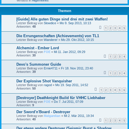
Verfasst in
Allgemeines
Themen
[Guide] Alle guten Dinge sind drei mit zwei Waffen!
Letzter Beitrag von
Slowdice
«
Mo 9. Sep 2013, 10:13
Antworten:
48
1
2
3
4
5
Die Errungenschaften (Achievements) von TL1
Letzter Beitrag von
Wanderer
«
Mo 29. Okt 2012, 10:15
Alchemist - Ember Lord
Letzter Beitrag von
FOE
«
Mi 11. Jan 2012, 09:29
Antworten:
30
1
2
3
4
Devo's Summoner Guide
Letzter Beitrag von
Ernie4711
«
Fr 18. Nov 2011, 23:40
Antworten:
39
1
2
3
4
Der Explosive Shot Vanquisher
Letzter Beitrag von
ragod
«
Mo 19. Sep 2011, 14:52
Antworten:
50
1
2
3
4
5
6
[Destroyer] Deathknight Build für VHHC Liebhaber
Letzter Beitrag von
FOE
«
Do 7. Jul 2011, 07:09
Antworten:
9
Der Sword'n'Board - Destroyer
Letzter Beitrag von
Malgardian
«
Mi 2. Mär 2011, 19:34
Antworten:
40
1
2
3
4
5
Der etwas andere Destroyer (Seismic Burst + Shadow