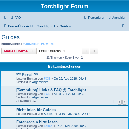
Torchlight Forum
FAQ
Registrieren
Anmelden
S
Foren-Übersicht
Torchlight 1
Guides
u
Guides
c
Moderatoren:
Malgardian
,
FOE
,
frx
h
Suche
Erweiterte Suche
Neues Thema
e
11 Themen • Seite
1
von
1
Bekanntmachungen
*** Portal ***
Letzter Beitrag von
FOE
«
Do 22. Aug 2019, 06:48
Verfasst in
Allgemeines
[Sammlung] Links & FAQ @ Torchlight
Letzter Beitrag von
FOE
«
Mi 31. Jul 2013, 08:50
Verfasst in
Allgemeines
Antworten:
13
1
2
Richtlinien für Guides
Letzter Beitrag von
Sedriss
«
Di 10. Nov 2009, 20:17
Forenregeln bitte lesen
Letzter Beitrag von
Telias
«
Fr 22. Mai 2009, 10:56