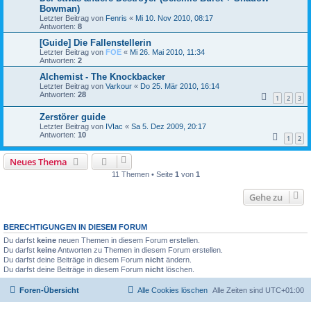
Bowman)
Letzter Beitrag von
Fenris
«
Mi 10. Nov 2010, 08:17
Antworten:
8
[Guide] Die Fallenstellerin
Letzter Beitrag von
FOE
«
Mi 26. Mai 2010, 11:34
Antworten:
2
Alchemist - The Knockbacker
Letzter Beitrag von
Varkour
«
Do 25. Mär 2010, 16:14
Antworten:
28
1
2
3
Zerstörer guide
Letzter Beitrag von
IVIac
«
Sa 5. Dez 2009, 20:17
Antworten:
10
1
2
Neues Thema
11 Themen • Seite
1
von
1
Gehe zu
BERECHTIGUNGEN IN DIESEM FORUM
Du darfst
keine
neuen Themen in diesem Forum erstellen.
Du darfst
keine
Antworten zu Themen in diesem Forum erstellen.
Du darfst deine Beiträge in diesem Forum
nicht
ändern.
Du darfst deine Beiträge in diesem Forum
nicht
löschen.
Foren-Übersicht
Alle Cookies löschen
Alle Zeiten sind
UTC+01:00