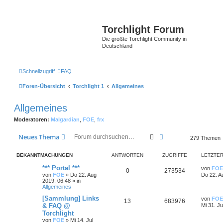
Torchlight Forum
Die größte Torchlight Community in
Deutschland
Schnellzugriff
FAQ
Foren-Übersicht
Torchlight 1
Allgemeines
Allgemeines
Moderatoren:
Malgardian
,
FOE
,
frx
Suche
Erweiterte Suche
Neues Thema
279 Themen
BEKANNTMACHUNGEN
ANTWORTEN
ZUGRIFFE
LETZTER
*** Portal ***
von
FOE
0
273534
von
FOE
»
Do 22. Aug
Do 22. A
2019, 06:48
» in
Allgemeines
[Sammlung] Links
von
FOE
13
683976
& FAQ @
Mi 31. Ju
Torchlight
von
FOE
»
Mi 14. Jul