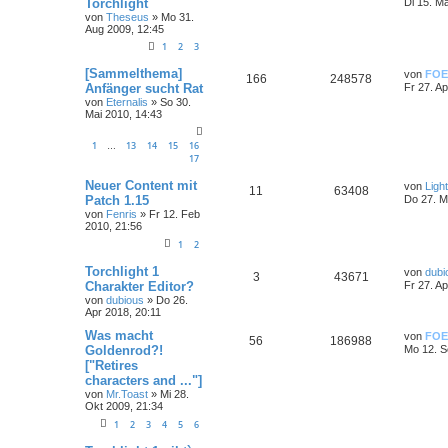
Torchlight
Di 15. M
von
Theseus
»
Mo 31.
Aug 2009, 12:45
1
2
3
[Sammelthema]
von
FOE
166
248578
Anfänger sucht Rat
Fr 27. A
von
Eternalis
»
So 30.
Mai 2010, 14:43
1
13
14
15
16
…
17
Neuer Content mit
von
Ligh
11
63408
Patch 1.15
Do 27. M
von
Fenris
»
Fr 12. Feb
2010, 21:56
1
2
Torchlight 1
von
dubi
3
43671
Charakter Editor?
Fr 27. A
von
dubious
»
Do 26.
Apr 2018, 20:11
Was macht
von
FOE
56
186988
Goldenrod?!
Mo 12. S
["Retires
characters and ..."]
von
Mr.Toast
»
Mi 28.
Okt 2009, 21:34
1
2
3
4
5
6