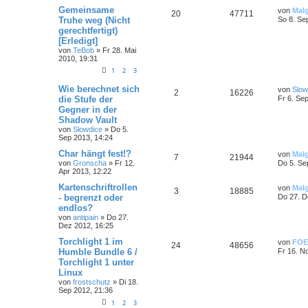
Gemeinsame
von
Mal
20
47711
Truhe weg (Nicht
So 8. Se
gerechtfertigt)
[Erledigt]
von
TeBob
»
Fr 28. Mai
2010, 19:31
1
2
3
Wie berechnet sich
von
Slow
2
16226
die Stufe der
Fr 6. Se
Gegner in der
Shadow Vault
von
Slowdice
»
Do 5.
Sep 2013, 14:24
Char hängt fest!?
von
Mal
7
21944
von
Gronscha
»
Fr 12.
Do 5. Se
Apr 2013, 12:22
Kartenschriftrollen
von
Mal
3
18885
- begrenzt oder
Do 27. D
endlos?
von
antipain
»
Do 27.
Dez 2012, 16:25
Torchlight 1 im
von
FOE
24
48656
Humble Bundle 6 /
Fr 16. N
Torchlight 1 unter
Linux
von
frostschutz
»
Di 18.
Sep 2012, 21:36
1
2
3