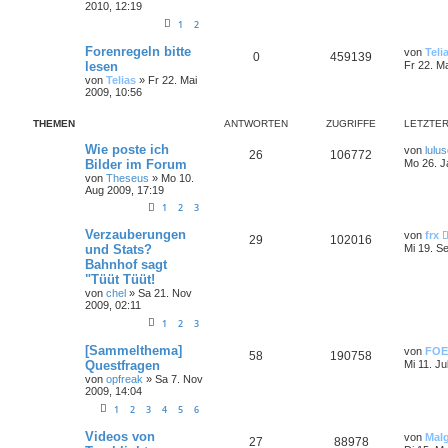
2010, 12:19
1
2
Forenregeln bitte
von
Teli
0
459139
lesen
Fr 22. M
von
Telias
»
Fr 22. Mai
2009, 10:56
THEMEN
ANTWORTEN
ZUGRIFFE
LETZTER
Wie poste ich
von
lulu
26
106772
Bilder im Forum
Mo 26. J
von
Theseus
»
Mo 10.
Aug 2009, 17:19
1
2
3
Verzauberungen
von
frx
29
102016
und Stats?
Mi 19. S
Bahnhof sagt
"Tüüt Tüüt!
von
chel
»
Sa 21. Nov
2009, 02:11
1
2
3
[Sammelthema]
von
FOE
58
190758
Questfragen
Mi 11. Ju
von
opfreak
»
Sa 7. Nov
2009, 14:04
1
2
3
4
5
6
Videos von
von
Mal
27
88978