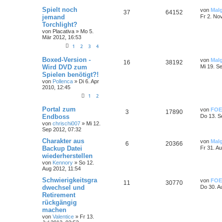
Spielt noch
von
Mal
37
64152
jemand
Fr 2. No
Torchlight?
von
Placativa
»
Mo 5.
Mär 2012, 16:53
1
2
3
4
Boxed-Version -
von
Mal
16
38192
Wird DVD zum
Mi 19. S
Spielen benötigt?!
von
Pollenca
»
Di 6. Apr
2010, 12:45
1
2
Portal zum
von
FOE
3
17890
Endboss
Do 13. S
von
chrischi007
»
Mi 12.
Sep 2012, 07:32
Charakter aus
von
Mal
6
20366
Backup Datei
Fr 31. A
wiederherstellen
von
Kennory
»
So 12.
Aug 2012, 11:54
Schwierigkeitsgra
von
FOE
11
30770
dwechsel und
Do 30. A
Retirement
rückgängig
machen
von
Valentice
»
Fr 13.