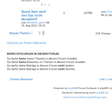
Jul 2012, 02:52
1
2
Quest Item wird
von
FOE
1
14786
von Gar nicht
Mi 15. A
akzeptiert!
von
isometric_god
»
Mi
15. Aug 2012, 18:15
Neues Thema
279 Themen
Zurück zur Foren-Übersicht
BERECHTIGUNGEN IN DIESEM FORUM
Du darfst
keine
neuen Themen in diesem Forum erstellen.
Du darfst
keine
Antworten zu Themen in diesem Forum erstellen.
Du darfst deine Beiträge in diesem Forum
nicht
ändern.
Du darfst deine Beiträge in diesem Forum
nicht
löschen.
Foren-Übersicht
Alle Coo
Powered by
phpBB
® Forum Software © phpBB Lim
Deutsche Übersetzung durch
phpBB.de
Datenschutz
|
Nutzungsbedingungen