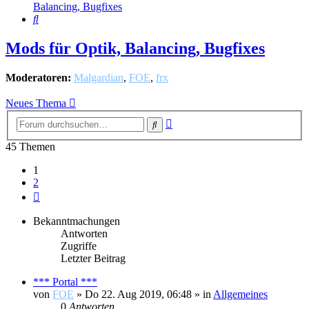
Balancing, Bugfixes
Suche
Mods für Optik, Balancing, Bugfixes
Moderatoren:
Malgardian
,
FOE
,
frx
Neues Thema
Erweiterte
Suche
Suche
45 Themen
1
2
Nächste
Bekanntmachungen
Antworten
Zugriffe
Letzter Beitrag
*** Portal ***
von
FOE
»
Do 22. Aug 2019, 06:48
» in
Allgemeines
0
Antworten