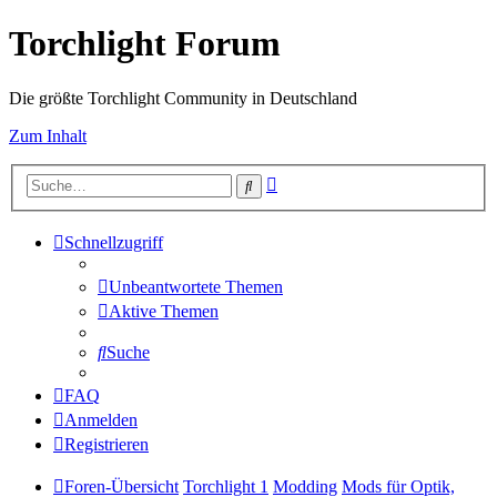
Torchlight Forum
Die größte Torchlight Community in Deutschland
Zum Inhalt
Erweiterte
Suche
Suche
Schnellzugriff
Unbeantwortete Themen
Aktive Themen
Suche
FAQ
Anmelden
Registrieren
Foren-Übersicht
Torchlight 1
Modding
Mods für Optik,