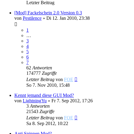
Letzter Beitrag
[Mod] Fackelschein 2.0 Version 0.3
von
Pestilence
»
Di 12. Jan 2010, 23:38
1
…
3
4
5
6
7
62
Antworten
174777
Zugriffe
Letzter Beitrag
von
FOE
So 7. Nov 2010, 15:48
Kennt jemand diese GUI Mod?
von
LightningYu
»
Fr 7. Sep 2012, 17:26
3
Antworten
21543
Zugriffe
Letzter Beitrag
von
FOE
Sa 8. Sep 2012, 10:22
Anti Spinnen Mod?