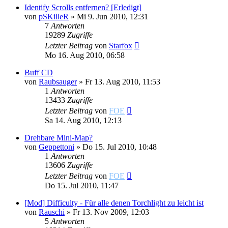
Identify Scrolls entfernen? [Erledigt]
von
pSKilleR
»
Mi 9. Jun 2010, 12:31
7
Antworten
19289
Zugriffe
Letzter Beitrag
von
Starfox
Mo 16. Aug 2010, 06:58
Buff CD
von
Raubsauger
»
Fr 13. Aug 2010, 11:53
1
Antworten
13433
Zugriffe
Letzter Beitrag
von
FOE
Sa 14. Aug 2010, 12:13
Drehbare Mini-Map?
von
Geppettoni
»
Do 15. Jul 2010, 10:48
1
Antworten
13606
Zugriffe
Letzter Beitrag
von
FOE
Do 15. Jul 2010, 11:47
[Mod] Difficulty - Für alle denen Torchlight zu leicht ist
von
Rauschi
»
Fr 13. Nov 2009, 12:03
5
Antworten