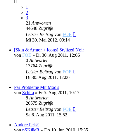
1
2
3
21
Antworten
44648
Zugriffe
Letzter Beitrag
von
FOE
Mi 30. Mai 2012, 09:14
[Skin & Armor + Icons] Stylized Noir
von
FOE
»
Di 30. Aug 2011, 12:06
0
Antworten
13764
Zugriffe
Letzter Beitrag
von
FOE
Di 30. Aug 2011, 12:06
Par Probleme Mit Mod's
von
Schira
»
Fr 5. Aug 2011, 10:17
8
Antworten
20575
Zugriffe
Letzter Beitrag
von
FOE
Sa 6. Aug 2011, 15:52
Andere Pets?
von
pSKilleR
»
Do 10. Jun 2010, 15:35