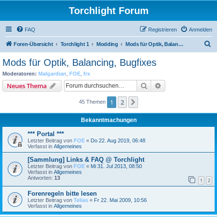
Torchlight Forum
FAQ
Registrieren
Anmelden
S
Foren-Übersicht
Torchlight 1
Modding
Mods für Optik, Balancing, Bugfixes
u
Mods für Optik, Balancing, Bugfixes
c
Moderatoren:
Malgardian
,
FOE
,
frx
h
Suche
Erweiterte Suche
Neues Thema
e
1
2
Nächste
45 Themen
Bekanntmachungen
*** Portal ***
Letzter Beitrag von
FOE
«
Do 22. Aug 2019, 06:48
Verfasst in
Allgemeines
[Sammlung] Links & FAQ @ Torchlight
Letzter Beitrag von
FOE
«
Mi 31. Jul 2013, 08:50
Verfasst in
Allgemeines
Antworten:
13
1
2
Forenregeln bitte lesen
Letzter Beitrag von
Telias
«
Fr 22. Mai 2009, 10:56
Verfasst in
Allgemeines