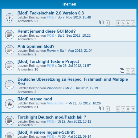
Themen
[Mod] Fackelschein 2.0 Version 0.3
Letzter Beitrag von
FOE
«
So 7. Nov 2010, 15:48
Antworten:
62
1
4
5
6
7
…
Kennt jemand diese GUI Mod?
Letzter Beitrag von
FOE
«
Sa 8. Sep 2012, 10:22
Antworten:
3
Anti Spinnen Mod?
Letzter Beitrag von
Rover
«
Sa 4. Aug 2012, 21:04
Antworten:
2
[Mod] Torchlight Texture Project
Letzter Beitrag von
FOE
«
Do 26. Jul 2012, 11:57
Antworten:
10
1
2
Deutsche Übersetzung zu Respec, Fishmash und Multiple
Stat
Letzter Beitrag von
Wanderer
«
Mi 25. Jul 2012, 12:19
Antworten:
2
[Mod] respec mod
Letzter Beitrag von
Malgardian
«
Mi 11. Jul 2012, 18:26
Antworten:
81
1
6
7
8
9
…
Torchlight Deutsch mod/Patch fail ?
Letzter Beitrag von
FOE
«
Di 12. Jun 2012, 13:12
Antworten:
3
[Mod] Kleinere Ingame-Schrift
Letzter Beitrag von
FOE
«
Mi 30. Mai 2012, 09:14