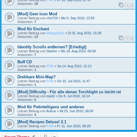
Letzter Beitrag von
FOE
«
Fr 10. Sep 2010, 07:47
Antworten:
16
1
2
[Mod] Gem Icon Mod
Letzter Beitrag von
chs724
«
Mo 6. Sep 2010, 13:55
Antworten:
7
Mod für Enchant
Letzter Beitrag von
Malgardian
«
Di 31. Aug 2010, 15:39
Antworten:
13
1
2
Identify Scrolls entfernen? [Erledigt]
Letzter Beitrag von
Starfox
«
Mo 16. Aug 2010, 06:58
Antworten:
7
Buff CD
Letzter Beitrag von
FOE
«
Sa 14. Aug 2010, 12:13
Antworten:
1
Drehbare Mini-Map?
Letzter Beitrag von
FOE
«
Do 15. Jul 2010, 11:47
Antworten:
1
[Mod] Difficulty - Für alle denen Torchlight zu leicht ist
Letzter Beitrag von
mp42
«
Do 8. Jul 2010, 16:14
Antworten:
5
Mod für Petintelligenz und anderes
Letzter Beitrag von
Ikarus
«
Mi 23. Jun 2010, 08:09
Antworten:
4
[Mod] Recipes Deluxe! 2.1
Letzter Beitrag von
FOE
«
Fr 11. Jun 2010, 08:29
Neues Thema