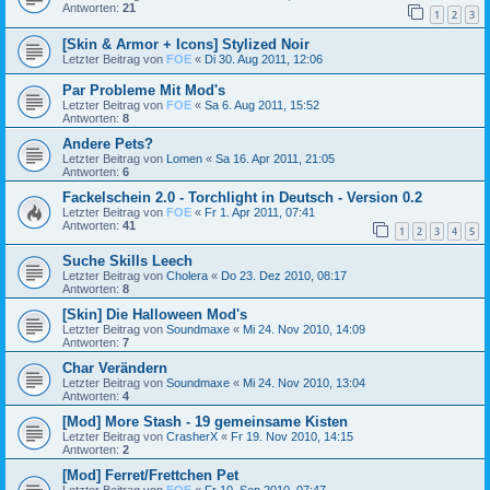
Antworten:
21
1
2
3
[Skin & Armor + Icons] Stylized Noir
Letzter Beitrag von
FOE
«
Di 30. Aug 2011, 12:06
Par Probleme Mit Mod's
Letzter Beitrag von
FOE
«
Sa 6. Aug 2011, 15:52
Antworten:
8
Andere Pets?
Letzter Beitrag von
Lomen
«
Sa 16. Apr 2011, 21:05
Antworten:
6
Fackelschein 2.0 - Torchlight in Deutsch - Version 0.2
Letzter Beitrag von
FOE
«
Fr 1. Apr 2011, 07:41
Antworten:
41
1
2
3
4
5
Suche Skills Leech
Letzter Beitrag von
Cholera
«
Do 23. Dez 2010, 08:17
Antworten:
8
[Skin] Die Halloween Mod's
Letzter Beitrag von
Soundmaxe
«
Mi 24. Nov 2010, 14:09
Antworten:
7
Char Verändern
Letzter Beitrag von
Soundmaxe
«
Mi 24. Nov 2010, 13:04
Antworten:
4
[Mod] More Stash - 19 gemeinsame Kisten
Letzter Beitrag von
CrasherX
«
Fr 19. Nov 2010, 14:15
Antworten:
2
[Mod] Ferret/Frettchen Pet