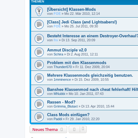
THEMEN
[Übersicht] Klassen-Mods
von
FOE
»
Mo 22. Mär 2010, 12:14
[Class] Jedi Class (and Lightsabers!)
von
FOE
»
Mo 25. Jul 2011, 09:30
Besteht Interesse an einem Destroyer-Overhaul
von
frx
»
Di 13. Sep 2011, 20:09
Ammut Disciple v2.0
von
Schira
»
Di 2. Aug 2011, 12:11
Problem mit den Klassenmods
von
Thunder670
»
Fr 11. Dez 2009, 20:04
Mehrere Klassenmods gleichzeitig benutzen.
von
1mminence
»
Di 15. Dez 2009, 10:55
Banshee Klassenmod nach cheat fehlerhaft! Hilfe
von
MNubbi
»
Mo 10. Jan 2011, 07:43
Rassen - Mod?
von
Grimma_Blutaxt
»
Di 13. Apr 2010, 15:44
Class Mods einfügen?
von
Paddi
»
Fr 29. Jan 2010, 22:20
Neues Thema