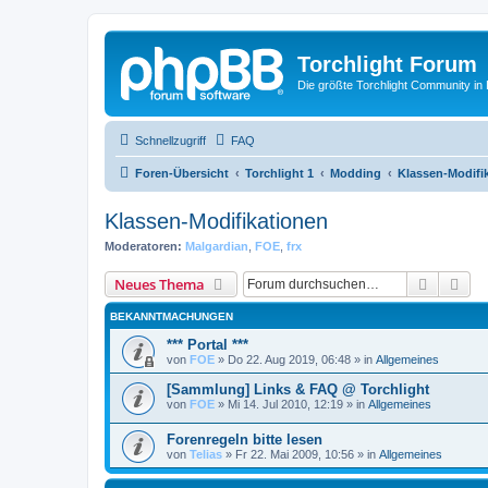
Torchlight Forum
Die größte Torchlight Community in
Schnellzugriff
FAQ
Foren-Übersicht
Torchlight 1
Modding
Klassen-Modifi
Klassen-Modifikationen
Moderatoren:
Malgardian
,
FOE
,
frx
Suche
Erw
Neues Thema
BEKANNTMACHUNGEN
*** Portal ***
von
FOE
»
Do 22. Aug 2019, 06:48
» in
Allgemeines
[Sammlung] Links & FAQ @ Torchlight
von
FOE
»
Mi 14. Jul 2010, 12:19
» in
Allgemeines
Forenregeln bitte lesen
von
Telias
»
Fr 22. Mai 2009, 10:56
» in
Allgemeines