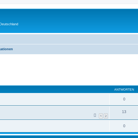
 Deutschland
kationen
eiterte Suche
ANTWORTEN
0
13
1
2
0