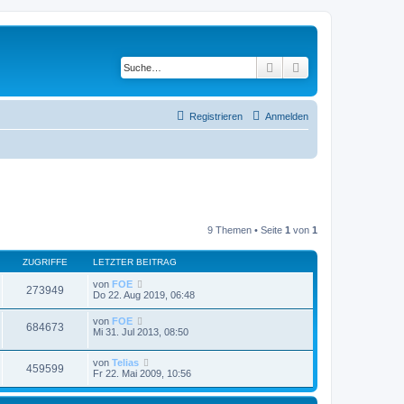
Suche
Erweiterte Suche
Registrieren
Anmelden
9 Themen • Seite
1
von
1
ZUGRIFFE
LETZTER BEITRAG
von
FOE
273949
Do 22. Aug 2019, 06:48
von
FOE
684673
Mi 31. Jul 2013, 08:50
von
Telias
459599
Fr 22. Mai 2009, 10:56