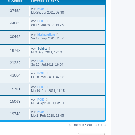
ZUGRIFFE
LETZTER BEITRAG
von
FOE
37458
Mo 25. Jul 2011, 09:30
von
FOE
44605
So 15. Jul 2012, 16:25
von
Malgardian
30462
Sa 17. Sep 2011, 11:56
von
Schira
19768
Mi 3. Aug 2011, 17:53
von
FOE
21232
So 10. Jul 2011, 18:34
von
FOE
43664
Fr 18. Mär 2011, 07:58
von
FOE
15701
Mo 10. Jan 2011, 11:15
von
FOE
15063
Mi 14. Apr 2010, 08:10
von
FOE
19748
Mo 1. Feb 2010, 12:05
9 Themen • Seite
1
von
1