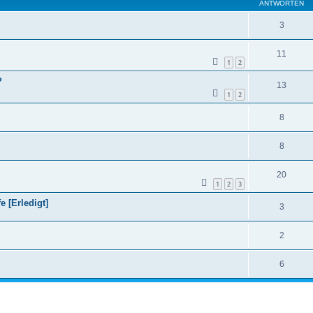
ANTWORTEN
3
11
1
2
?
13
1
2
8
8
20
1
2
3
 [Erledigt]
3
2
6