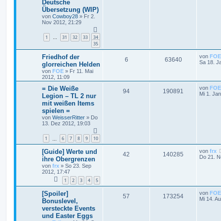
Deutsche
Übersetzung (WIP)
von
Cowboy28
»
Fr 2.
Nov 2012, 21:29
1
31
32
33
34
…
35
Friedhof der
von
FOE
6
63640
Sa 18. J
glorreichen Helden
von
FOE
»
Fr 11. Mai
2012, 11:09
= Die Weiße
von
FOE
94
190891
Mi 1. Ja
Legion – TL 2 nur
mit weißen Items
spielen =
von
WeisserRitter
»
Do
13. Dez 2012, 19:03
1
6
7
8
9
10
…
[Guide] Werte und
von
frx
42
140285
Do 21. N
ihre Obergrenzen
von
frx
»
So 23. Sep
2012, 17:47
1
2
3
4
5
[Spoiler]
von
FOE
57
173254
Mi 14. A
Bonuslevel,
versteckte Events
und Easter Eggs