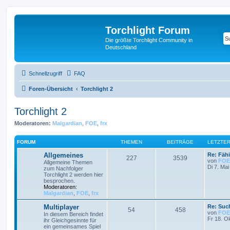
Torchlight Forum
Die größte Torchlight Community in
Deutschland
Schnellzugriff
FAQ
Foren-Übersicht
Torchlight 2
Torchlight 2
Moderatoren:
Malgardian
,
FOE
,
frx
FORUM
THEMEN
BEITRÄGE
LETZTER
Allgemeines
Re: Fähi
227
3539
von
FOE
Allgemeine Themen
Di 7. Mai
zum Nachfolger
Torchlight 2 werden hier
besprochen.
Moderatoren:
Malgardian
,
FOE
,
frx
Multiplayer
Re: Such
54
458
von
FOE
In diesem Bereich findet
Fr 18. O
ihr Gleichgesinnte für
ein gemeinsames Spiel