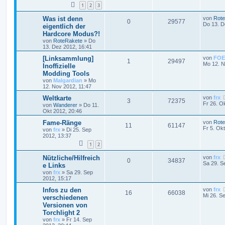
1
2
3
Was ist denn
von
Rot
0
29577
Do 13. D
eigentlich der
Hardcore Modus?!
von
RoteRakete
»
Do
13. Dez 2012, 16:41
[Linksammlung]
von
FOE
1
29497
Mo 12. N
Inoffizielle
Modding Tools
von
Malgardian
»
Mo
12. Nov 2012, 11:47
Weltkarte
von
frx
3
72375
Fr 26. O
von
Wanderer
»
Do 11.
Okt 2012, 20:46
Fame-Ränge
von
Rot
11
61147
Fr 5. Ok
von
frx
»
Di 25. Sep
2012, 13:37
1
2
Nützliche/Hilfreich
von
frx
0
34837
Sa 29. S
e Links
von
frx
»
Sa 29. Sep
2012, 15:17
Infos zu den
von
frx
16
66038
Mi 26. S
verschiedenen
Versionen von
Torchlight 2
von
frx
»
Fr 14. Sep