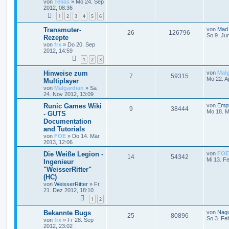
von
Telias
»
Mo 24. Sep
2012, 08:36
1
2
3
4
5
6
Transmuter-
von
Mad
26
126796
So 9. Ju
Rezepte
von
frx
»
Do 20. Sep
2012, 14:59
1
2
3
Hinweise zum
von
Mal
7
59315
Mo 22. A
Multiplayer
von
Malgardian
»
Sa
24. Nov 2012, 13:09
Runic Games Wiki
von
Emp
9
38444
Mo 18. M
- GUTS
Documentation
and Tutorials
von
FOE
»
Do 14. Mär
2013, 12:06
Die Weiße Legion -
von
FOE
14
54342
Mi 13. F
Ingenieur
"WeisserRitter"
(HC)
von
WeisserRitter
»
Fr
21. Dez 2012, 18:10
1
2
Bekannte Bugs
von
Nag
25
80896
So 3. Fe
von
frx
»
Fr 28. Sep
2012, 23:02