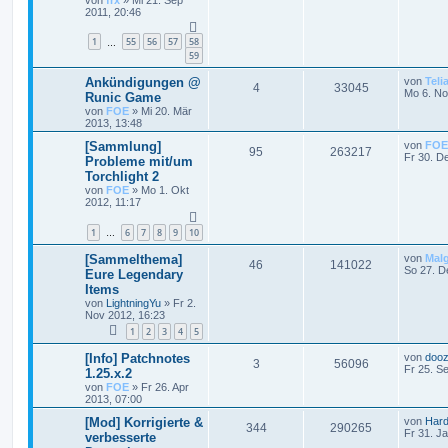
2011, 20:46
1
55
56
57
58
…
59
Ankündigungen @
von
Teli
4
33045
Mo 6. No
Runic Game
von
FOE
»
Mi 20. Mär
2013, 13:48
[Sammlung]
von
FOE
95
263217
Fr 30. D
Probleme mit/um
Torchlight 2
von
FOE
»
Mo 1. Okt
2012, 11:17
1
6
7
8
9
10
…
[Sammelthema]
von
Mal
46
141022
So 27. D
Eure Legendary
Items
von
LightningYu
»
Fr 2.
Nov 2012, 16:23
1
2
3
4
5
[Info] Patchnotes
von
dooz
3
56096
Fr 25. S
1.25.x.2
von
FOE
»
Fr 26. Apr
2013, 07:00
[Mod] Korrigierte &
von
Hard
344
290265
Fr 31. J
verbesserte