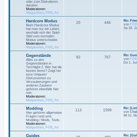
oder zum Diskutieren
darüber.
Moderatoren:
Malgardian
,
FOE
,
frx
Hardcore Modus
Re: Frie
20
446
von
FOE
Beim Hardcore Modus
Sa 18. J
hat man nur ein Leben,
weshalb sich der Spiel-
Stiel vom normalen
Modus unterscheidet.
Moderatoren:
Malgardian
,
FOE
,
frx
Gegenstände
Re: Gun
92
767
von
FOE
Alles zu den
Do 1. Ju
Gegenständen in
Torchlight 2. Wer hat die
besten Items? Zeigt her
eure Uniques!
Diskussionen zu
Verzauberungen und
anderen Zaubern
gehören ebenfalls hier
rein.
Moderatoren:
Malgardian
,
FOE
,
frx
Modding
Re: [Li
113
1599
von
Cha
Hier gehören allgemeine
Mi 31. M
Fragen rund ums
Modding / Mods, Tools.
Moderatoren:
Malgardian
,
FOE
,
frx
Guides
Re: [Gu