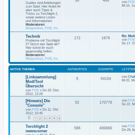
36
489
von
FOE
Guides sind Anleitungen
Mi 10. Ju
zum Spiel. Hier findet ihr
aber auch Tipps &
Tricks zu Torchlight 2,
sowie weitere Listen
und Informationen.
Moderatoren:
Malgardian
,
FOE
,
frx
Technik
Re: Mult
172
1676
von
FOE
Probleme mit Torchlight
So 17. O
2? Stürzt das Spiel ab?
Hier könnt ihr euch
gegenseitig helfen.
Moderatoren:
Malgardian
,
FOE
,
frx
AKTIVE THEMEN
ANTWORTEN
ZUGRIFFE
LETZTER
[Linksammlung]
von
Cha
5
54104
Mi 31. M
Mod/Tool
Übersicht
von
FOE
»
Do 20. Dez
2012, 13:26
[Hinweis] Die
von
FOE
52
170776
So 22. M
"Console"
von
FOE
»
Do 11. Okt
2012, 10:45
1
2
3
4
5
6
Torchlight 2
von
FOE
586
400660
Do 29. A
newscorner
von
frx
»
Mi 21. Sep