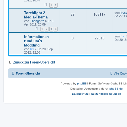
2012, 20:44
1
2
Torchlight 2
von
fros
32
103117
Sa 22. S
Media-Thema
von
Thangarth
»
Fr 8.
Apr 2011, 20:09
1
2
3
4
Informationen
von
frx
0
27316
Do 20. S
rund um's
Modding
von
frx
»
Do 20. Sep
2012, 22:08
Zurück zur Foren-Übersicht
Foren-Übersicht
Alle Coo
Powered by
phpBB
® Forum Software © phpBB Lim
Deutsche Übersetzung durch
phpBB.de
Datenschutz
|
Nutzungsbedingungen