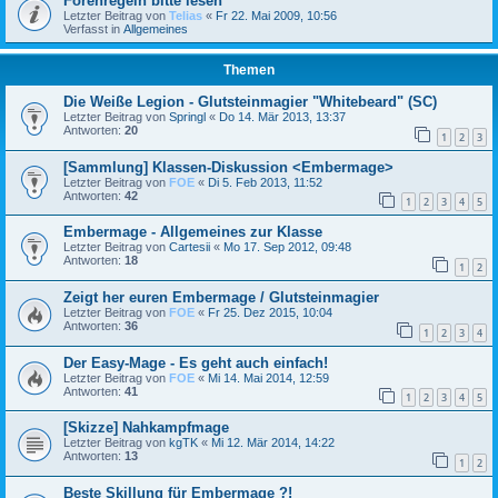
Forenregeln bitte lesen
Letzter Beitrag von
Telias
«
Fr 22. Mai 2009, 10:56
Verfasst in
Allgemeines
Themen
Die Weiße Legion - Glutsteinmagier "Whitebeard" (SC)
Letzter Beitrag von
Springl
«
Do 14. Mär 2013, 13:37
Antworten:
20
1
2
3
[Sammlung] Klassen-Diskussion <Embermage>
Letzter Beitrag von
FOE
«
Di 5. Feb 2013, 11:52
Antworten:
42
1
2
3
4
5
Embermage - Allgemeines zur Klasse
Letzter Beitrag von
Cartesii
«
Mo 17. Sep 2012, 09:48
Antworten:
18
1
2
Zeigt her euren Embermage / Glutsteinmagier
Letzter Beitrag von
FOE
«
Fr 25. Dez 2015, 10:04
Antworten:
36
1
2
3
4
Der Easy-Mage - Es geht auch einfach!
Letzter Beitrag von
FOE
«
Mi 14. Mai 2014, 12:59
Antworten:
41
1
2
3
4
5
[Skizze] Nahkampfmage
Letzter Beitrag von
kgTK
«
Mi 12. Mär 2014, 14:22
Antworten:
13
1
2
Beste Skillung für Embermage ?!