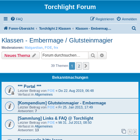
Torchlight Forum
FAQ
Registrieren
Anmelden
S
Foren-Übersicht
Torchlight 2 Klassen
Klassen - Embermage / Glutsteinmagier
u
Klassen - Embermage / Glutsteinmagier
c
Moderatoren:
Malgardian
,
FOE
,
frx
h
Suche
Erweiterte Suche
Neues Thema
e
1
2
Nächste
39 Themen
Bekanntmachungen
*** Portal ***
Letzter Beitrag von
FOE
«
Do 22. Aug 2019, 06:48
Verfasst in
Allgemeines
[Kompendium] Glutsteinmagier - Embermage
Letzter Beitrag von
FOE
«
Fr 25. Jan 2013, 17:49
Antworten:
7
[Sammlung] Links & FAQ @ Torchlight
Letzter Beitrag von
FOE
«
Mi 31. Jul 2013, 08:50
Verfasst in
Allgemeines
Antworten:
13
1
2