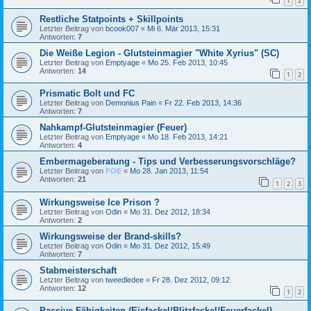
1
2
Restliche Statpoints + Skillpoints
Letzter Beitrag von
bcook007
«
Mi 6. Mär 2013, 15:31
Antworten:
7
Die Weiße Legion - Glutsteinmagier "White Xyrius" (SC)
Letzter Beitrag von
Emptyage
«
Mo 25. Feb 2013, 10:45
Antworten:
14
1
2
Prismatic Bolt und FC
Letzter Beitrag von
Demonius Pain
«
Fr 22. Feb 2013, 14:36
Antworten:
7
Nahkampf-Glutsteinmagier (Feuer)
Letzter Beitrag von
Emptyage
«
Mo 18. Feb 2013, 14:21
Antworten:
4
Embermageberatung - Tips und Verbesserungsvorschläge?
Letzter Beitrag von
FOE
«
Mo 28. Jan 2013, 11:54
Antworten:
21
1
2
3
Wirkungsweise Ice Prison ?
Letzter Beitrag von
Odin
«
Mo 31. Dez 2012, 18:34
Antworten:
2
Wirkungsweise der Brand-skills?
Letzter Beitrag von
Odin
«
Mo 31. Dez 2012, 15:49
Antworten:
7
Stabmeisterschaft
Letzter Beitrag von
tweedledee
«
Fr 28. Dez 2012, 09:12
Antworten:
12
1
2
Passive Fähigkeiten (Eisfackel/Blitzfackel/Feuerfackel)