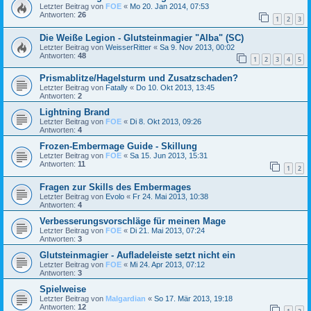
Letzter Beitrag von
FOE
«
Mo 20. Jan 2014, 07:53
Antworten:
26
1
2
3
Die Weiße Legion - Glutsteinmagier "Alba" (SC)
Letzter Beitrag von
WeisserRitter
«
Sa 9. Nov 2013, 00:02
Antworten:
48
1
2
3
4
5
Prismablitze/Hagelsturm und Zusatzschaden?
Letzter Beitrag von
Fatally
«
Do 10. Okt 2013, 13:45
Antworten:
2
Lightning Brand
Letzter Beitrag von
FOE
«
Di 8. Okt 2013, 09:26
Antworten:
4
Frozen-Embermage Guide - Skillung
Letzter Beitrag von
FOE
«
Sa 15. Jun 2013, 15:31
Antworten:
11
1
2
Fragen zur Skills des Embermages
Letzter Beitrag von
Evolo
«
Fr 24. Mai 2013, 10:38
Antworten:
4
Verbesserungsvorschläge für meinen Mage
Letzter Beitrag von
FOE
«
Di 21. Mai 2013, 07:24
Antworten:
3
Glutsteinmagier - Aufladeleiste setzt nicht ein
Letzter Beitrag von
FOE
«
Mi 24. Apr 2013, 07:12
Antworten:
3
Spielweise
Letzter Beitrag von
Malgardian
«
So 17. Mär 2013, 19:18
Antworten:
12