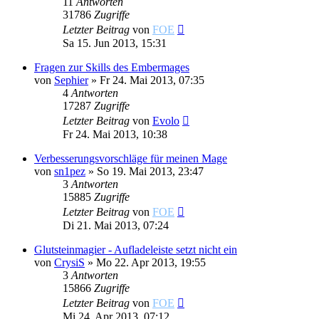
11
Antworten
31786
Zugriffe
Letzter Beitrag
von
FOE
Sa 15. Jun 2013, 15:31
Fragen zur Skills des Embermages
von
Sephier
»
Fr 24. Mai 2013, 07:35
4
Antworten
17287
Zugriffe
Letzter Beitrag
von
Evolo
Fr 24. Mai 2013, 10:38
Verbesserungsvorschläge für meinen Mage
von
sn1pez
»
So 19. Mai 2013, 23:47
3
Antworten
15885
Zugriffe
Letzter Beitrag
von
FOE
Di 21. Mai 2013, 07:24
Glutsteinmagier - Aufladeleiste setzt nicht ein
von
CrysiS
»
Mo 22. Apr 2013, 19:55
3
Antworten
15866
Zugriffe
Letzter Beitrag
von
FOE
Mi 24. Apr 2013, 07:12