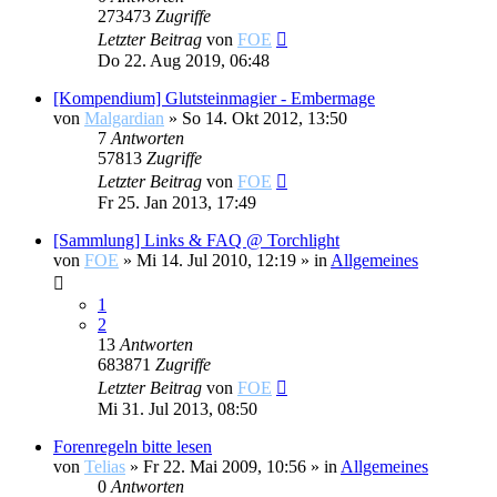
273473
Zugriffe
Letzter Beitrag
von
FOE
Do 22. Aug 2019, 06:48
[Kompendium] Glutsteinmagier - Embermage
von
Malgardian
»
So 14. Okt 2012, 13:50
7
Antworten
57813
Zugriffe
Letzter Beitrag
von
FOE
Fr 25. Jan 2013, 17:49
[Sammlung] Links & FAQ @ Torchlight
von
FOE
»
Mi 14. Jul 2010, 12:19
» in
Allgemeines
1
2
13
Antworten
683871
Zugriffe
Letzter Beitrag
von
FOE
Mi 31. Jul 2013, 08:50
Forenregeln bitte lesen
von
Telias
»
Fr 22. Mai 2009, 10:56
» in
Allgemeines
0
Antworten