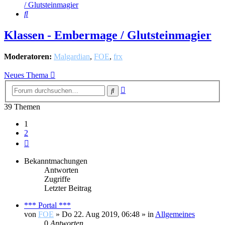
/ Glutsteinmagier
Suche
Klassen - Embermage / Glutsteinmagier
Moderatoren:
Malgardian
,
FOE
,
frx
Neues Thema
Erweiterte
Suche
Suche
39 Themen
1
2
Nächste
Bekanntmachungen
Antworten
Zugriffe
Letzter Beitrag
*** Portal ***
von
FOE
»
Do 22. Aug 2019, 06:48
» in
Allgemeines
0
Antworten