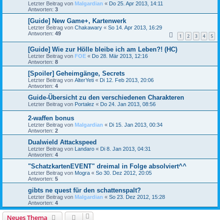
Letzter Beitrag von
Malgardian
«
Do 25. Apr 2013, 14:11
Antworten:
3
[Guide] New Game+, Kartenwerk
Letzter Beitrag von
Chakawary
«
So 14. Apr 2013, 16:29
Antworten:
49
1
2
3
4
5
[Guide] Wie zur Hölle bleibe ich am Leben?! (HC)
Letzter Beitrag von
FOE
«
Do 28. Mär 2013, 12:16
Antworten:
8
[Spoiler] Geheimgänge, Secrets
Letzter Beitrag von
AlterYeti
«
Di 12. Feb 2013, 20:06
Antworten:
4
Guide-Übersicht zu den verschiedenen Charakteren
Letzter Beitrag von
Portalez
«
Do 24. Jan 2013, 08:56
2-waffen bonus
Letzter Beitrag von
Malgardian
«
Di 15. Jan 2013, 00:34
Antworten:
2
Dualwield Attackspeed
Letzter Beitrag von
Landaro
«
Di 8. Jan 2013, 04:31
Antworten:
4
"SchatzkartenEVENT" dreimal in Folge absolviert^^
Letzter Beitrag von
Mogra
«
So 30. Dez 2012, 20:05
Antworten:
5
gibts ne quest für den schattenspalt?
Letzter Beitrag von
Malgardian
«
So 23. Dez 2012, 15:28
Antworten:
4
Neues Thema