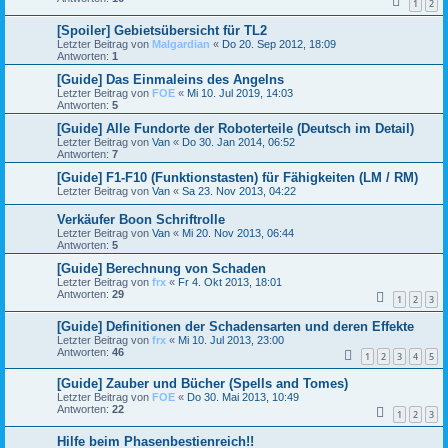
1
2
[Spoiler] Gebietsübersicht für TL2
Letzter Beitrag von
Malgardian
«
Do 20. Sep 2012, 18:09
Antworten:
1
[Guide] Das Einmaleins des Angelns
Letzter Beitrag von
FOE
«
Mi 10. Jul 2019, 14:03
Antworten:
5
[Guide] Alle Fundorte der Roboterteile (Deutsch im Detail)
Letzter Beitrag von
Van
«
Do 30. Jan 2014, 06:52
Antworten:
7
[Guide] F1-F10 (Funktionstasten) für Fähigkeiten (LM / RM)
Letzter Beitrag von
Van
«
Sa 23. Nov 2013, 04:22
Verkäufer Boon Schriftrolle
Letzter Beitrag von
Van
«
Mi 20. Nov 2013, 06:44
Antworten:
5
[Guide] Berechnung von Schaden
Letzter Beitrag von
frx
«
Fr 4. Okt 2013, 18:01
Antworten:
29
1
2
3
[Guide] Definitionen der Schadensarten und deren Effekte
Letzter Beitrag von
frx
«
Mi 10. Jul 2013, 23:00
Antworten:
46
1
2
3
4
5
[Guide] Zauber und Bücher (Spells and Tomes)
Letzter Beitrag von
FOE
«
Do 30. Mai 2013, 10:49
Antworten:
22
1
2
3
Hilfe beim Phasenbestienreich!!