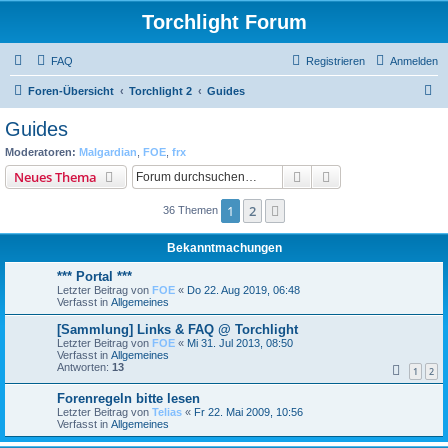
Torchlight Forum
FAQ
Registrieren
Anmelden
S
Foren-Übersicht
Torchlight 2
Guides
u
Guides
c
Moderatoren:
Malgardian
,
FOE
,
frx
h
Suche
Erweiterte Suche
Neues Thema
e
1
2
Nächste
36 Themen
Bekanntmachungen
*** Portal ***
Letzter Beitrag von
FOE
«
Do 22. Aug 2019, 06:48
Verfasst in
Allgemeines
[Sammlung] Links & FAQ @ Torchlight
Letzter Beitrag von
FOE
«
Mi 31. Jul 2013, 08:50
Verfasst in
Allgemeines
Antworten:
13
1
2
Forenregeln bitte lesen
Letzter Beitrag von
Telias
«
Fr 22. Mai 2009, 10:56
Verfasst in
Allgemeines