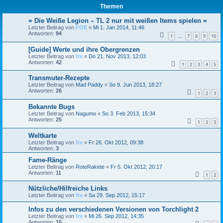
Themen
= Die Weiße Legion – TL 2 nur mit weißen Items spielen =
Letzter Beitrag von
FOE
«
Mi 1. Jan 2014, 11:46
Antworten:
94
1
7
8
9
10
…
[Guide] Werte und ihre Obergrenzen
Letzter Beitrag von
frx
«
Do 21. Nov 2013, 12:03
Antworten:
42
1
2
3
4
5
Transmuter-Rezepte
Letzter Beitrag von
Mad Paddy
«
So 9. Jun 2013, 18:27
Antworten:
26
1
2
3
Bekannte Bugs
Letzter Beitrag von
Nagumo
«
So 3. Feb 2013, 15:34
Antworten:
25
1
2
3
Weltkarte
Letzter Beitrag von
frx
«
Fr 26. Okt 2012, 09:38
Antworten:
3
Fame-Ränge
Letzter Beitrag von
RoteRakete
«
Fr 5. Okt 2012, 20:17
Antworten:
11
1
2
Nützliche/Hilfreiche Links
Letzter Beitrag von
frx
«
Sa 29. Sep 2012, 15:17
Infos zu den verschiedenen Versionen von Torchlight 2
Letzter Beitrag von
frx
«
Mi 26. Sep 2012, 14:35
Antworten:
16