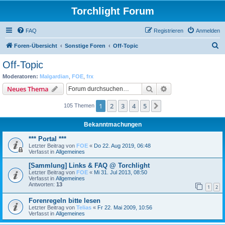
Torchlight Forum
FAQ
Registrieren
Anmelden
S
Foren-Übersicht
Sonstige Foren
Off-Topic
u
Off-Topic
c
Moderatoren:
Malgardian
,
FOE
,
frx
h
Suche
Erweiterte Suche
Neues Thema
e
1
2
3
4
5
Nächste
105 Themen
Bekanntmachungen
*** Portal ***
Letzter Beitrag von
FOE
«
Do 22. Aug 2019, 06:48
Verfasst in
Allgemeines
[Sammlung] Links & FAQ @ Torchlight
Letzter Beitrag von
FOE
«
Mi 31. Jul 2013, 08:50
Verfasst in
Allgemeines
Antworten:
13
1
2
Forenregeln bitte lesen
Letzter Beitrag von
Telias
«
Fr 22. Mai 2009, 10:56
Verfasst in
Allgemeines