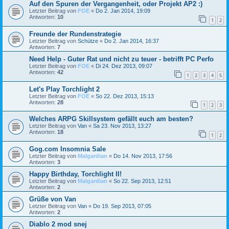
Auf den Spuren der Vergangenheit, oder Projekt AP2 :)
Letzter Beitrag von
FOE
«
Do 2. Jan 2014, 19:09
Antworten:
10
1
2
Freunde der Rundenstrategie
Letzter Beitrag von
Schütze
«
Do 2. Jan 2014, 16:37
Antworten:
7
Need Help - Guter Rat und nicht zu teuer - betrifft PC Perfo
Letzter Beitrag von
FOE
«
Di 24. Dez 2013, 09:07
Antworten:
42
1
2
3
4
5
Let's Play Torchlight 2
Letzter Beitrag von
FOE
«
So 22. Dez 2013, 15:13
Antworten:
28
1
2
3
Welches ARPG Skillsystem gefällt euch am besten?
Letzter Beitrag von
Van
«
Sa 23. Nov 2013, 13:27
Antworten:
18
1
2
Gog.com Insomnia Sale
Letzter Beitrag von
Malgardian
«
Do 14. Nov 2013, 17:56
Antworten:
3
Happy Birthday, Torchlight II!
Letzter Beitrag von
Malgardian
«
So 22. Sep 2013, 12:51
Antworten:
2
Grüße von Van
Letzter Beitrag von
Van
«
Do 19. Sep 2013, 07:05
Antworten:
2
Diablo 2 mod snej