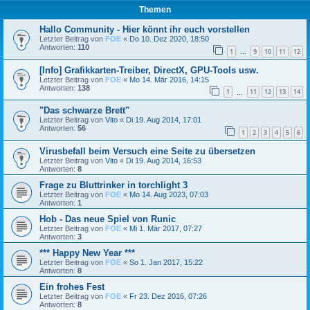
Themen
Hallo Community - Hier könnt ihr euch vorstellen
Letzter Beitrag von
FOE
«
Do 10. Dez 2020, 18:50
Antworten:
110
1
9
10
11
12
…
[Info] Grafikkarten-Treiber, DirectX, GPU-Tools usw.
Letzter Beitrag von
FOE
«
Mo 14. Mär 2016, 14:15
Antworten:
138
1
11
12
13
14
…
"Das schwarze Brett"
Letzter Beitrag von
Vito
«
Di 19. Aug 2014, 17:01
Antworten:
56
1
2
3
4
5
6
Virusbefall beim Versuch eine Seite zu übersetzen
Letzter Beitrag von
Vito
«
Di 19. Aug 2014, 16:53
Antworten:
8
Frage zu Bluttrinker in torchlight 3
Letzter Beitrag von
FOE
«
Mo 14. Aug 2023, 07:03
Antworten:
1
Hob - Das neue Spiel von Runic
Letzter Beitrag von
FOE
«
Mi 1. Mär 2017, 07:27
Antworten:
3
*** Happy New Year ***
Letzter Beitrag von
FOE
«
So 1. Jan 2017, 15:22
Antworten:
8
Ein frohes Fest
Letzter Beitrag von
FOE
«
Fr 23. Dez 2016, 07:26
Antworten:
8