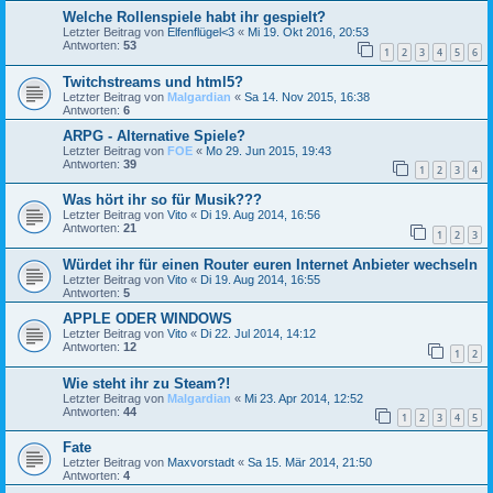
Welche Rollenspiele habt ihr gespielt?
Letzter Beitrag von
Elfenflügel<3
«
Mi 19. Okt 2016, 20:53
Antworten:
53
1
2
3
4
5
6
Twitchstreams und html5?
Letzter Beitrag von
Malgardian
«
Sa 14. Nov 2015, 16:38
Antworten:
6
ARPG - Alternative Spiele?
Letzter Beitrag von
FOE
«
Mo 29. Jun 2015, 19:43
Antworten:
39
1
2
3
4
Was hört ihr so für Musik???
Letzter Beitrag von
Vito
«
Di 19. Aug 2014, 16:56
Antworten:
21
1
2
3
Würdet ihr für einen Router euren Internet Anbieter wechseln
Letzter Beitrag von
Vito
«
Di 19. Aug 2014, 16:55
Antworten:
5
APPLE ODER WINDOWS
Letzter Beitrag von
Vito
«
Di 22. Jul 2014, 14:12
Antworten:
12
1
2
Wie steht ihr zu Steam?!
Letzter Beitrag von
Malgardian
«
Mi 23. Apr 2014, 12:52
Antworten:
44
1
2
3
4
5
Fate
Letzter Beitrag von
Maxvorstadt
«
Sa 15. Mär 2014, 21:50
Antworten:
4