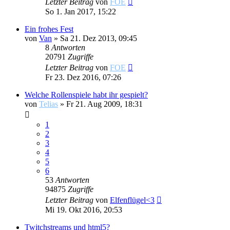
Letzter Beitrag
von
FOE
So 1. Jan 2017, 15:22
Ein frohes Fest
von
Van
»
Sa 21. Dez 2013, 09:45
8
Antworten
20791
Zugriffe
Letzter Beitrag
von
FOE
Fr 23. Dez 2016, 07:26
Welche Rollenspiele habt ihr gespielt?
von
Telias
»
Fr 21. Aug 2009, 18:31
1
2
3
4
5
6
53
Antworten
94875
Zugriffe
Letzter Beitrag
von
Elfenflügel<3
Mi 19. Okt 2016, 20:53
Twitchstreams und html5?