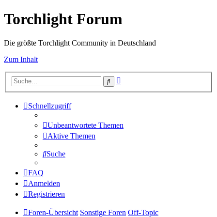
Torchlight Forum
Die größte Torchlight Community in Deutschland
Zum Inhalt
Erweiterte
Suche
Suche
Schnellzugriff
Unbeantwortete Themen
Aktive Themen
Suche
FAQ
Anmelden
Registrieren
Foren-Übersicht
Sonstige Foren
Off-Topic