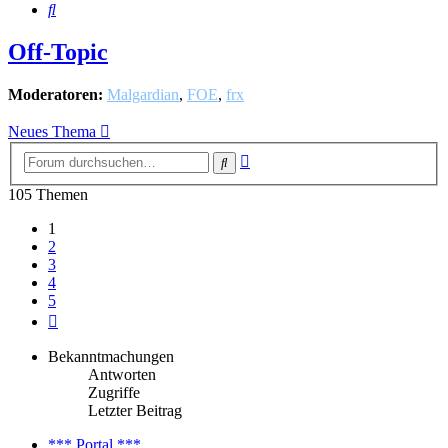
Suche
Off-Topic
Moderatoren:
Malgardian
,
FOE
,
frx
Neues Thema
Erweiterte
Suche
Suche
105 Themen
1
2
3
4
5
Nächste
Bekanntmachungen
Antworten
Zugriffe
Letzter Beitrag
*** Portal ***