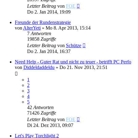
Letzter Beitrag
von
FOE
Do 2. Jan 2014, 19:09
Freunde der Rundenstrategie
von
AlterYeti
»
Mo 8. Apr 2013, 15:14
7
Antworten
19858
Zugriffe
Letzter Beitrag
von
Schütze
Do 2. Jan 2014, 16:37
Need Help - Guter Rat und nicht zu teuer - betrifft PC Perfo
von
Diddeldaddeldu
»
Do 21. Nov 2013, 21:51
1
2
3
4
5
42
Antworten
71426
Zugriffe
Letzter Beitrag
von
FOE
Di 24. Dez 2013, 09:07
Let's Play Torchlight 2