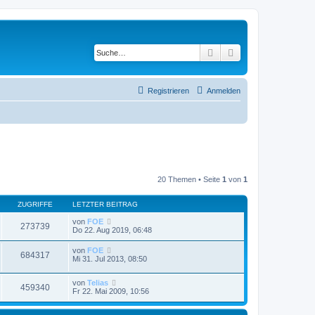
Suche
Erweiterte Suche
Registrieren
Anmelden
20 Themen • Seite
1
von
1
ZUGRIFFE
LETZTER BEITRAG
von
FOE
273739
Do 22. Aug 2019, 06:48
von
FOE
684317
Mi 31. Jul 2013, 08:50
von
Telias
459340
Fr 22. Mai 2009, 10:56