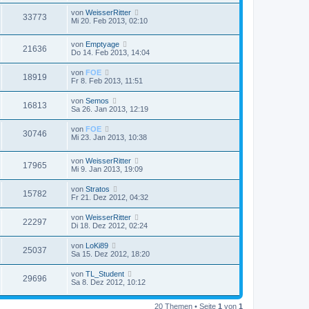
von
WeisserRitter
33773
Mi 20. Feb 2013, 02:10
von
Emptyage
21636
Do 14. Feb 2013, 14:04
von
FOE
18919
Fr 8. Feb 2013, 11:51
von
Semos
16813
Sa 26. Jan 2013, 12:19
von
FOE
30746
Mi 23. Jan 2013, 10:38
von
WeisserRitter
17965
Mi 9. Jan 2013, 19:09
von
Stratos
15782
Fr 21. Dez 2012, 04:32
von
WeisserRitter
22297
Di 18. Dez 2012, 02:24
von
LoKi89
25037
Sa 15. Dez 2012, 18:20
von
TL_Student
29696
Sa 8. Dez 2012, 10:12
20 Themen • Seite
1
von
1