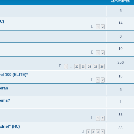
ANTWORTEN
6
HC)
14
1
2
0
10
1
2
256
1
22
23
24
25
26
…
el 100 (ELITE)*
18
1
2
teran
6
Items?
1
11
1
2
driel" (HC)
33
1
2
3
4