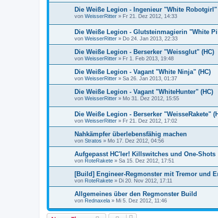
Die Weiße Legion - Ingenieur "White Robotgirl"
von
WeisserRitter
»
Fr 21. Dez 2012, 14:33
Die Weiße Legion - Glutsteinmagierin "White Pi
von
WeisserRitter
»
Do 24. Jan 2013, 22:33
Die Weiße Legion - Berserker "Weissglut" (HC)
von
WeisserRitter
»
Fr 1. Feb 2013, 19:48
Die Weiße Legion - Vagant "White Ninja" (HC)
von
WeisserRitter
»
Sa 26. Jan 2013, 01:37
Die Weiße Legion - Vagant "WhiteHunter" (HC)
von
WeisserRitter
»
Mo 31. Dez 2012, 15:55
Die Weiße Legion - Berserker "WeisseRakete" (
von
WeisserRitter
»
Fr 21. Dez 2012, 17:02
Nahkämpfer überlebensfähig machen
von
Stratos
»
Mo 17. Dez 2012, 04:56
Aufgepasst HC'ler! Killswitches und One-Shots
von
RoteRakete
»
Sa 15. Dez 2012, 17:51
[Build] Engineer-Regmonster mit Tremor und
von
RoteRakete
»
Di 20. Nov 2012, 17:11
Allgemeines über den Regmonster Build
von
Rednaxela
»
Mi 5. Dez 2012, 11:46