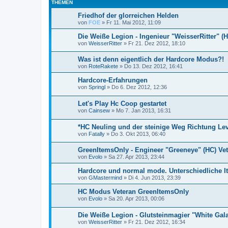
THEMEN
Friedhof der glorreichen Helden
von
FOE
»
Fr 11. Mai 2012, 11:09
Die Weiße Legion - Ingenieur "WeisserRitter" (
von
WeisserRitter
»
Fr 21. Dez 2012, 18:10
Was ist denn eigentlich der Hardcore Modus?!
von
RoteRakete
»
Do 13. Dez 2012, 16:41
Hardcore-Erfahrungen
von
Springl
»
Do 6. Dez 2012, 12:36
Let's Play Hc Coop gestartet
von
Cainsew
»
Mo 7. Jan 2013, 16:31
*HC Neuling und der steinige Weg Richtung Lev
von
Fatally
»
Do 3. Okt 2013, 06:40
GreenItemsOnly - Engineer "Greeneye" (HC) Ve
von
Evolo
»
Sa 27. Apr 2013, 23:44
Hardcore und normal mode. Unterschiedliche 
von
GMastermind
»
Di 4. Jun 2013, 23:39
HC Modus Veteran GreenItemsOnly
von
Evolo
»
Sa 20. Apr 2013, 00:06
Die Weiße Legion - Glutsteinmagier "White Gala
von
WeisserRitter
»
Fr 21. Dez 2012, 16:34