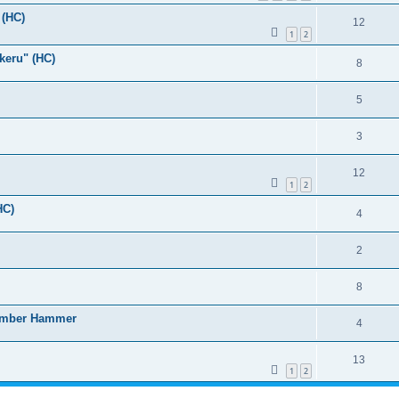
 (HC)
12
1
2
keru" (HC)
8
5
3
12
1
2
HC)
4
2
8
 Ember Hammer
4
13
1
2