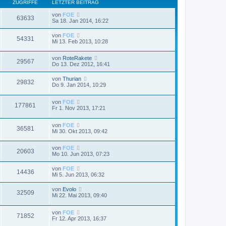
ZUGRIFFE
LETZTER BEITRAG
von
FOE
63633
Sa 18. Jan 2014, 16:22
von
FOE
54331
Mi 13. Feb 2013, 10:28
von
RoteRakete
29567
Do 13. Dez 2012, 16:41
von
Thurian
29832
Do 9. Jan 2014, 10:29
von
FOE
177861
Fr 1. Nov 2013, 17:21
von
FOE
36581
Mi 30. Okt 2013, 09:42
von
FOE
20603
Mo 10. Jun 2013, 07:23
von
FOE
14436
Mi 5. Jun 2013, 06:32
von
Evolo
32509
Mi 22. Mai 2013, 09:40
von
FOE
71852
Fr 12. Apr 2013, 16:37