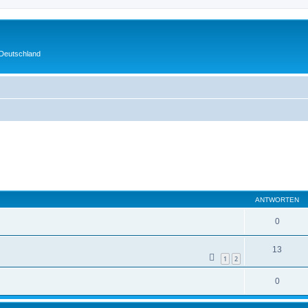
 Deutschland
eiterte Suche
ANTWORTEN
0
13
1
2
0