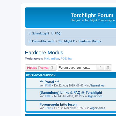
Torchlight Forum
Die größte Torchlight Community in
Schnellzugriff
FAQ
Foren-Übersicht
Torchlight 2
Hardcore Modus
Hardcore Modus
Moderatoren:
Malgardian
,
FOE
,
frx
Suche
Erw
Neues Thema
BEKANNTMACHUNGEN
*** Portal ***
von
FOE
»
Do 22. Aug 2019, 06:48
» in
Allgemeines
[Sammlung] Links & FAQ @ Torchlight
von
FOE
»
Mi 14. Jul 2010, 12:19
» in
Allgemeines
Forenregeln bitte lesen
von
Telias
»
Fr 22. Mai 2009, 10:56
» in
Allgemeines