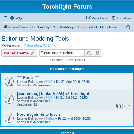
Torchlight Forum
FAQ
Registrieren
Anmelden
S
Foren-Übersicht
Torchlight 2
Modding
Editor und Modding-Tools
u
Editor und Modding-Tools
c
Moderatoren:
Malgardian
,
FOE
,
frx
h
Suche
Erweiterte Suche
Neues Thema
e
9 Themen • Seite
1
von
1
Bekanntmachungen
*** Portal ***
Letzter Beitrag von
FOE
«
Do 22. Aug 2019, 06:48
Verfasst in
Allgemeines
[Sammlung] Links & FAQ @ Torchlight
Letzter Beitrag von
FOE
«
Mi 31. Jul 2013, 08:50
Verfasst in
Allgemeines
Antworten:
13
1
2
Forenregeln bitte lesen
Letzter Beitrag von
Telias
«
Fr 22. Mai 2009, 10:56
Verfasst in
Allgemeines
Themen