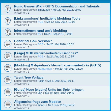
Runic Games Wiki - GUTS Documentation and Tutorials
Letzter Beitrag von
Emptyage
«
Mo 18. Mär 2013, 09:00
Antworten:
9
[Linksammlung] Inoffizielle Modding Tools
Letzter Beitrag von
FOE
«
Mo 12. Nov 2012, 12:06
Antworten:
1
Informationen rund um's Modding
Letzter Beitrag von
frx
«
Do 20. Sep 2012, 22:08
Editor bei GoG Version?
Letzter Beitrag von
FOE
«
Sa 28. Mai 2016, 16:02
Antworten:
3
[Frage] MOD weiterbearbeiten? Geht das?
Letzter Beitrag von
FOE
«
Sa 24. Aug 2013, 10:57
Antworten:
1
[Modding] Malgardian's kleine Experimente-Ecke (GUTS)
Letzter Beitrag von
Malgardian
«
Mo 29. Apr 2013, 16:00
Antworten:
2
Talent Tree Vorlage
Letzter Beitrag von
Falun
«
Mo 3. Dez 2012, 10:17
Antworten:
9
[Guide] Neue (eigene) Units ins Spiel bringen.
Letzter Beitrag von
Van
«
Mo 19. Nov 2012, 21:36
Antworten:
2
Allgemeine frage zum Modden
Letzter Beitrag von
Jinoru
«
Mi 7. Nov 2012, 04:12
Antworten:
7