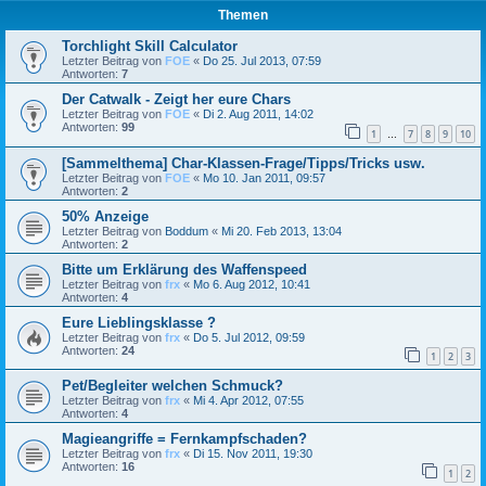
Themen
Torchlight Skill Calculator
Letzter Beitrag von
FOE
«
Do 25. Jul 2013, 07:59
Antworten:
7
Der Catwalk - Zeigt her eure Chars
Letzter Beitrag von
FOE
«
Di 2. Aug 2011, 14:02
Antworten:
99
1
7
8
9
10
…
[Sammelthema] Char-Klassen-Frage/Tipps/Tricks usw.
Letzter Beitrag von
FOE
«
Mo 10. Jan 2011, 09:57
Antworten:
2
50% Anzeige
Letzter Beitrag von
Boddum
«
Mi 20. Feb 2013, 13:04
Antworten:
2
Bitte um Erklärung des Waffenspeed
Letzter Beitrag von
frx
«
Mo 6. Aug 2012, 10:41
Antworten:
4
Eure Lieblingsklasse ?
Letzter Beitrag von
frx
«
Do 5. Jul 2012, 09:59
Antworten:
24
1
2
3
Pet/Begleiter welchen Schmuck?
Letzter Beitrag von
frx
«
Mi 4. Apr 2012, 07:55
Antworten:
4
Magieangriffe = Fernkampfschaden?
Letzter Beitrag von
frx
«
Di 15. Nov 2011, 19:30
Antworten:
16
1
2