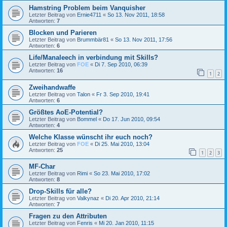
Hamstring Problem beim Vanquisher
Letzter Beitrag von
Ernie4711
«
So 13. Nov 2011, 18:58
Antworten:
7
Blocken und Parieren
Letzter Beitrag von
Brummbär81
«
So 13. Nov 2011, 17:56
Antworten:
6
Life/Manaleech in verbindung mit Skills?
Letzter Beitrag von
FOE
«
Di 7. Sep 2010, 06:39
Antworten:
16
1
2
Zweihandwaffe
Letzter Beitrag von
Talon
«
Fr 3. Sep 2010, 19:41
Antworten:
6
Größtes AoE-Potential?
Letzter Beitrag von
Bommel
«
Do 17. Jun 2010, 09:54
Antworten:
4
Welche Klasse wünscht ihr euch noch?
Letzter Beitrag von
FOE
«
Di 25. Mai 2010, 13:04
Antworten:
25
1
2
3
MF-Char
Letzter Beitrag von
Rimi
«
So 23. Mai 2010, 17:02
Antworten:
8
Drop-Skills für alle?
Letzter Beitrag von
Valkynaz
«
Di 20. Apr 2010, 21:14
Antworten:
7
Fragen zu den Attributen
Letzter Beitrag von
Fenris
«
Mi 20. Jan 2010, 11:15