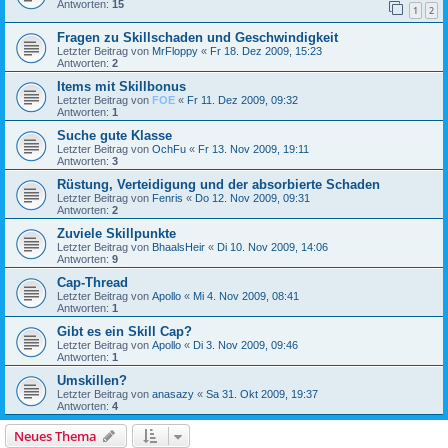
Antworten:
15
1
2
Fragen zu Skillschaden und Geschwindigkeit
Letzter Beitrag von
MrFloppy
«
Fr 18. Dez 2009, 15:23
Antworten:
2
Items mit Skillbonus
Letzter Beitrag von
FOE
«
Fr 11. Dez 2009, 09:32
Antworten:
1
Suche gute Klasse
Letzter Beitrag von
OchFu
«
Fr 13. Nov 2009, 19:11
Antworten:
3
Rüstung, Verteidigung und der absorbierte Schaden
Letzter Beitrag von
Fenris
«
Do 12. Nov 2009, 09:31
Antworten:
2
Zuviele Skillpunkte
Letzter Beitrag von
BhaalsHeir
«
Di 10. Nov 2009, 14:06
Antworten:
9
Cap-Thread
Letzter Beitrag von
Apollo
«
Mi 4. Nov 2009, 08:41
Antworten:
1
Gibt es ein Skill Cap?
Letzter Beitrag von
Apollo
«
Di 3. Nov 2009, 09:46
Antworten:
1
Umskillen?
Letzter Beitrag von
anasazy
«
Sa 31. Okt 2009, 19:37
Antworten:
4
Neues Thema