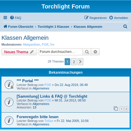
Torchlight Forum
FAQ
Registrieren
Anmelden
S
Foren-Übersicht
Torchlight 1 Klassen
Klassen Allgemein
u
Klassen Allgemein
c
Moderatoren:
Malgardian
,
FOE
,
frx
h
Suche
Erweiterte Suche
Neues Thema
e
1
2
Nächste
28 Themen
Bekanntmachungen
*** Portal ***
Letzter Beitrag von
FOE
«
Do 22. Aug 2019, 06:48
Verfasst in
Allgemeines
[Sammlung] Links & FAQ @ Torchlight
Letzter Beitrag von
FOE
«
Mi 31. Jul 2013, 08:50
Verfasst in
Allgemeines
Antworten:
13
1
2
Forenregeln bitte lesen
Letzter Beitrag von
Telias
«
Fr 22. Mai 2009, 10:56
Verfasst in
Allgemeines