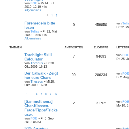
von
FOE
»
Mi 14. Jul
2010, 12:19
» in
Allgemeines
1
2
Forenregeln bitte
von
Teli
0
459850
lesen
Fr 22. M
von
Telias
»
Fr 22. Mai
2009, 10:56
» in
Allgemeines
THEMEN
ANTWORTEN
ZUGRIFFE
LETZTER
Torchlight Skill
von
FOE
7
94693
Calculator
Do 25. J
von
Theseus
»
Fr 30.
Okt 2009, 16:13
Der Catwalk - Zeigt
von
FOE
99
206234
her eure Chars
Di 2. Aug
von
Theseus
»
Mi 28.
Okt 2009, 16:38
1
6
7
8
9
10
…
[Sammelthema]
von
FOE
2
31705
Char-Klassen-
Mo 10. J
Frage/Tipps/Tricks
usw.
von
FOE
»
Fr 3. Sep
2010, 06:53
50% Anzeige
von
Bod