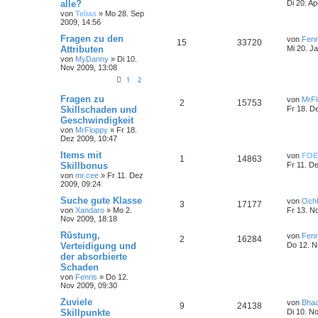
alle?
Di 20. Ap
von
Telias
»
Mo 28. Sep
2009, 14:56
Fragen zu den
von
Fenr
15
33720
Attributen
Mi 20. J
von
MyDanny
»
Di 10.
Nov 2009, 13:08
1
2
Fragen zu
von
MrFl
2
15753
Skillschaden und
Fr 18. D
Geschwindigkeit
von
MrFloppy
»
Fr 18.
Dez 2009, 10:47
Items mit
von
FOE
1
14863
Skillbonus
Fr 11. D
von
mr.cee
»
Fr 11. Dez
2009, 09:24
Suche gute Klasse
von
Och
3
17177
von
Xandaro
»
Mo 2.
Fr 13. N
Nov 2009, 18:18
Rüstung,
von
Fenr
2
16284
Verteidigung und
Do 12. N
der absorbierte
Schaden
von
Fenris
»
Do 12.
Nov 2009, 09:30
Zuviele
von
Bhaa
9
24138
Skillpunkte
Di 10. N