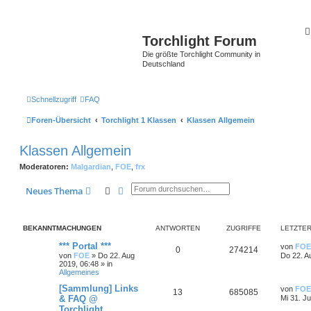
Torchlight Forum
Die größte Torchlight Community in
Deutschland
Schnellzugriff
FAQ
Foren-Übersicht
Torchlight 1 Klassen
Klassen Allgemein
Klassen Allgemein
Moderatoren:
Malgardian
,
FOE
,
frx
Suche
Erweiterte Suche
Neues Thema
BEKANNTMACHUNGEN
ANTWORTEN
ZUGRIFFE
LETZTER
*** Portal ***
von
FOE
0
274214
von
FOE
»
Do 22. Aug
Do 22. A
2019, 06:48
» in
Allgemeines
[Sammlung] Links
von
FOE
13
685085
& FAQ @
Mi 31. Ju
Torchlight