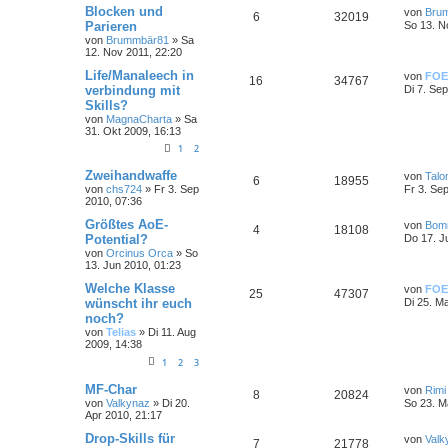
Blocken und
von
Bru
6
32019
Parieren
So 13. N
von
Brummbär81
»
Sa
12. Nov 2011, 22:20
Life/Manaleech in
von
FOE
16
34767
verbindung mit
Di 7. Se
Skills?
von
MagnaCharta
»
Sa
31. Okt 2009, 16:13
1
2
Zweihandwaffe
von
Talo
6
18955
von
chs724
»
Fr 3. Sep
Fr 3. Se
2010, 07:36
Größtes AoE-
von
Bom
4
18108
Potential?
Do 17. J
von
Orcinus Orca
»
So
13. Jun 2010, 01:23
Welche Klasse
von
FOE
25
47307
wünscht ihr euch
Di 25. M
noch?
von
Telias
»
Di 11. Aug
2009, 14:38
1
2
3
MF-Char
von
Rimi
8
20824
von
Valkynaz
»
Di 20.
So 23. M
Apr 2010, 21:17
Drop-Skills für
von
Valk
7
21778