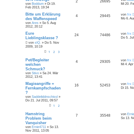
2
26695
von
Boddum
»
Di 19.
Mi 20. F
Feb 2013, 19:34
Bitte um Erklärung
von
frx
4
29445
des Waffenspeed
Mo 6. Au
von
Ares
»
So 5. Aug
2012, 20:12
Eure
von
frx
24
74486
Lieblingsklasse ?
Do 5. Ju
von
sIQ.
»
Do 5. Nov
2009, 10:19
1
2
3
Pet/Begleiter
von
frx
4
29305
welchen
Mi 4. Apr
Schmuck?
von
Stivo
»
Sa 24. Mär
2012, 13:41
Magieangriffe =
von
frx
16
52453
Fernkampfschaden
Di 15. N
?
von
Saddeliddnschissl
»
Do 21. Jul 2011, 09:57
1
2
Hamstring
von
Erni
7
35548
Problem beim
So 13. N
Vanquisher
von
Ernie4711
»
So 13.
Nov 2011, 13:05