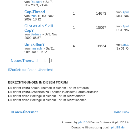
von
Rauschi
»
Sa 7.
Nov 2009, 21:44
Cap-Thread
von
Apol
1
14673
von
Izual
»
Di 3. Nov
Mi 4. No
2009, 18:12
Gibt es ein Skill
von
Apol
1
15067
Cap?
Di 3. No
von
Sedriss
»
Di 3. Nov
2009, 08:57
Umskillen?
von
ana
4
18634
von
musashi
»
Sa 31.
Sa 31. O
Okt 2009, 19:22
Neues Thema
Zurück zur Foren-Übersicht
BERECHTIGUNGEN IN DIESEM FORUM
Du darfst
keine
neuen Themen in diesem Forum erstellen.
Du darfst
keine
Antworten zu Themen in diesem Forum erstellen.
Du darfst deine Beiträge in diesem Forum
nicht
ändern.
Du darfst deine Beiträge in diesem Forum
nicht
löschen.
Foren-Übersicht
Alle Coo
Powered by
phpBB
® Forum Software © phpBB Lim
Deutsche Übersetzung durch
phpBB.de