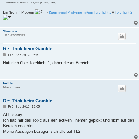
^^ Meine PC's, Meine Char's, Kompendien, Links, ...
--
Ein (techn.) Problem
»
[Sammlung] Probleme mit/um Torchlight 1
//
Torchlight 2
Slowdice
Tränkesammler
Re: Trick beim Gamble
B
Fr 6. Sep 2013, 07:51
e
i
Natürlich über Torchlight 1, daher dieser Bereich.
t
r
a
g
builder
Minenerkunder
Re: Trick beim Gamble
B
Fr 6. Sep 2013, 15:05
e
i
AH.. soory.
t
Ich hab mir das Topic aus den aktiven Themen gepickt und nicht auf den
r
a
Bereich geachtet.
g
Meine Aussagen bezogen sich alle auf TL2