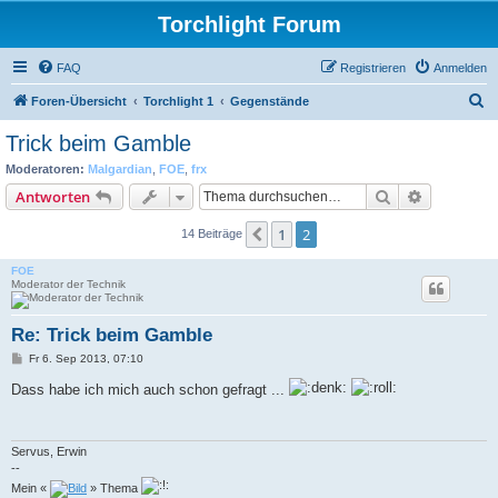
Torchlight Forum
FAQ
Registrieren
Anmelden
S
Foren-Übersicht
Torchlight 1
Gegenstände
u
Trick beim Gamble
c
Moderatoren:
Malgardian
,
FOE
,
frx
h
Suche
Erweiterte
Antworten
e
1
2
Vorherige
14 Beiträge
FOE
Moderator der Technik
Re: Trick beim Gamble
B
Fr 6. Sep 2013, 07:10
e
i
Dass habe ich mich auch schon gefragt ...
t
r
a
g
Servus, Erwin
--
Mein «
» Thema