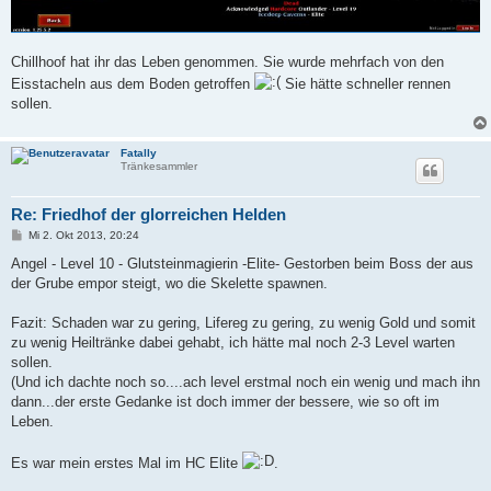
Chillhoof hat ihr das Leben genommen. Sie wurde mehrfach von den
Eisstacheln aus dem Boden getroffen
Sie hätte schneller rennen
sollen.
Fatally
Tränkesammler
Re: Friedhof der glorreichen Helden
B
Mi 2. Okt 2013, 20:24
e
i
Angel - Level 10 - Glutsteinmagierin -Elite- Gestorben beim Boss der aus
t
der Grube empor steigt, wo die Skelette spawnen.
r
a
g
Fazit: Schaden war zu gering, Lifereg zu gering, zu wenig Gold und somit
zu wenig Heiltränke dabei gehabt, ich hätte mal noch 2-3 Level warten
sollen.
(Und ich dachte noch so....ach level erstmal noch ein wenig und mach ihn
dann...der erste Gedanke ist doch immer der bessere, wie so oft im
Leben.
Es war mein erstes Mal im HC Elite
.