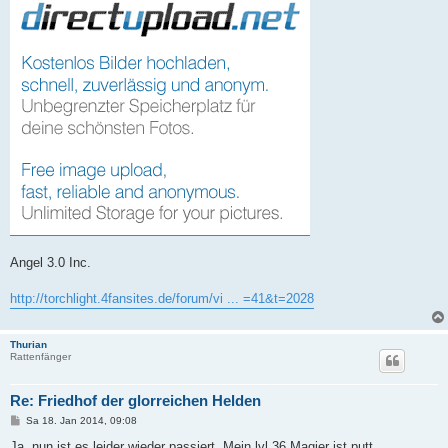
Angel 3.0 Inc.
http://torchlight.4fansites.de/forum/vi ... =41&t=2028
Thurian
Rattenfänger
Re: Friedhof der glorreichen Helden
B
Sa 18. Jan 2014, 09:08
e
i
Ja, nun ist es leider wieder passiert. Mein lvl 36 Magier ist putt.