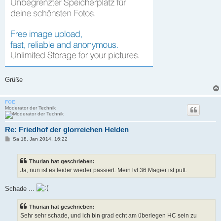
Grüße
FOE
Moderator der Technik
Re: Friedhof der glorreichen Helden
B
Sa 18. Jan 2014, 16:22
e
i
t
Thurian hat geschrieben:
r
a
Ja, nun ist es leider wieder passiert. Mein lvl 36 Magier ist putt.
g
Schade ...
Thurian hat geschrieben:
Sehr sehr schade, und ich bin grad echt am überlegen HC sein zu