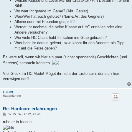
Welche Klasse und Level war der Charakter? Am Besten mit einem
Bild!
Wo wart ihr gerade im Game? (Akt, Gebiet)
Was/Wer hat euch getötet? (Name/Art des Gegners)
Alleine oder mit Freunden gespielt?
Werdet ihr nochmal die selbe Klasse auf HC erstellen oder eine
Andere versuchen?
Wie viele HC-Chars habt ihr schon ins Grab gebracht?
Was habt ihr daraus gelernt, bzw. könnt ihr den Anderes als Tipp
mit auf die Reise geben?
Es wäre toll, wenn wir hier ein paar (sicher spannende) Geschichten (und
Screens) sammeln könnten.
Viel Glück im HC-Mode! Möget ihr nicht der Erste sein, der sich hier
verewigen darf!
LoKi89
Rattenfänger
Re: Hardcore erfahrungen
B
Sa 15. Dez 2012, 22:44
e
i
ruhe er in frieden
t
r
a