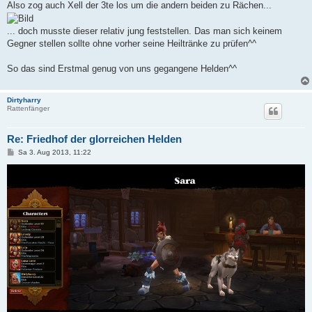
Also zog auch Xell der 3te los um die andern beiden zu Rächen...
... doch musste dieser relativ jung feststellen. Das man sich keinem
Gegner stellen sollte ohne vorher seine Heiltränke zu prüfen^^
So das sind Erstmal genug von uns gegangene Helden^^
Dirtyharry
Rattenfänger
Re: Friedhof der glorreichen Helden
B
Sa 3. Aug 2013, 11:22
e
i
t
r
a
g