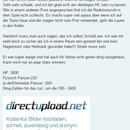
t
Sehr sehr schade, und ich bin grad echt am überlegen HC sein zu lassen.
r
a
Wie in einem anderen Post angesprochen find ich die Reaktionszeit in
g
dem Spiel echt schlecht. Es macht super viel spass aber wenn ich auf
die Taste haue und der magier nicht sein Port verwendet, geht die Laune
in den Keller.
Natürlich muss man auch sagen, das ich selbst Schuld war. Ich war mir
wohl doch zu sicher als ich in einem Raum rein gerannt bin und kein
Hagelstorm oder Heiltrank gezündet habe!!! Strafe muss sein.
Er war super equipt und hat auch für Vertan echt geilen dmg rausgehaun.
Kann mich nur an paar stats erinnern:
HP: 3600
Pysisch Panzer:210
je derElementar Panzer: 160+
Dmg-Zahlen für das LvL: um die 700 - 1600