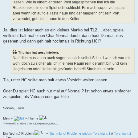
lassen. Wie in einem anderen Post angesprochen find ich die
Reaktionszeit in dem Spiel echt schlecht. Es macht super viel spass
aber wenn ich auf die Taste haue und der magier nicht sein Port
verwendet, geht die Laune in den Keller.
Ja, dies ist leider auch so ein kleines Manko bei TL2 ... aber, spiele
vielleicht halt mal einen Char Normal durch, dann hast Du mal alles
gesehen und dann geh halt nochmals in Richtung HC!?
Thurian hat geschrieben:
Natürlich muss man auch sagen, das ich selbst Schuld war. Ich war mir
wohl doch zu sicher als ich in einem Raum rein gerannt bin und kein
Hagelstorm oder Heiltrank gezündet habe!!! Strafe muss sein.
Tja, unter HC sollte man halt etwas Vorsicht walten lassen ...
Oder Du spielt HC auch nur mal auf Normal!? Ist schon etwas einfacher
zu spielen, als Veteran oder gar Elite.
Servus, Erwin
--
Mein «
» Thema
^^ Meine PC's, Meine Char's, Kompendien, Links, ...
--
Ein (techn.) Problem
»
[Sammlung] Probleme mit/um Torchlight 1
//
Torchlight 2