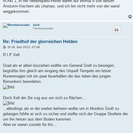
In Akt 1, in ner Nebenquest-Höhle waren auf einmal 6 von diesen
g
Ansturm-Viechern als champs. und ich bin nicht mehr von der wand
weggekommen.
Jack
Tränkesammler
Re: Friedhof der glorreichen Helden
B
Di 18. Dez 2012, 07:08
e
i
R.I.P Xell
t
r
a
Grad als er allein losziehen wolllte um General Grell zu besiegen,
g
begrüßte ihm gleich am eingang des Urquell Tempels ein böser
Runenmagier mit ein paar feuerbällen die das leben des jungen
Berserkers beendeten.
Doch Xell der 2te zog aus um sich zu Rächen...
...allerdings als er die seelen befreien wollte um in Mordrox Gruft zu
gelangen fühlte er sich zu sicher und stellte sich der Gruppe Skellete die
um ihn herum aus dem Boden kammen.
Aber es waren zuviele für ihn...