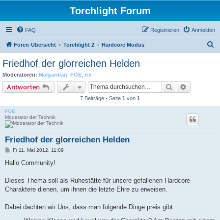
Torchlight Forum
FAQ
Registrieren
Anmelden
S
Foren-Übersicht
Torchlight 2
Hardcore Modus
u
Friedhof der glorreichen Helden
c
Moderatoren:
Malgardian
,
FOE
,
frx
h
Suche
Erweiterte
Antworten
e
7 Beiträge • Seite
1
von
1
FOE
Moderator der Technik
Friedhof der glorreichen Helden
B
Fr 11. Mai 2012, 11:09
e
i
Hallo Community!
t
r
a
Dieses Thema soll als Ruhestätte für unsere gefallenen Hardcore-
g
Charaktere dienen, um ihnen die letzte Ehre zu erweisen.
Dabei dachten wir Uns, dass man folgende Dinge preis gibt: