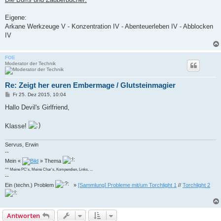
Eigene:
Arkane Werkzeuge V - Konzentration IV - Abenteuerleben IV - Abblocken
IV
FOE
Moderator der Technik
Re: Zeigt her euren Embermage / Glutsteinmagier
B
Fr 25. Dez 2015, 10:04
e
i
Hallo Devil's Girlfriend,
t
r
a
Klasse!
g
Servus, Erwin
--
Mein «
» Thema
^^ Meine PC's, Meine Char's, Kompendien, Links, ...
--
Ein (techn.) Problem
»
[Sammlung] Probleme mit/um Torchlight 1
//
Torchlight 2
Antworten