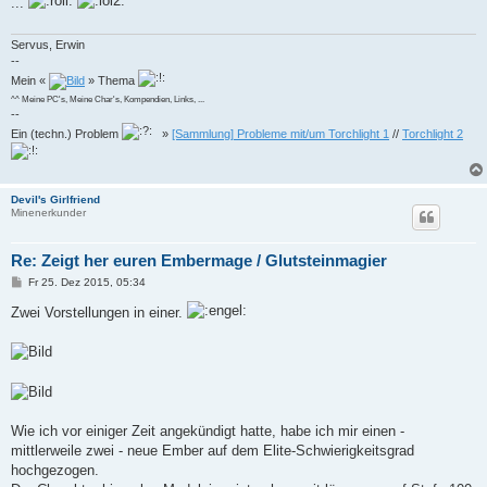
...
r
a
g
Servus, Erwin
--
Mein «
» Thema
^^ Meine PC's, Meine Char's, Kompendien, Links, ...
--
Ein (techn.) Problem
»
[Sammlung] Probleme mit/um Torchlight 1
//
Torchlight 2
Devil's Girlfriend
Minenerkunder
Re: Zeigt her euren Embermage / Glutsteinmagier
B
Fr 25. Dez 2015, 05:34
e
i
Zwei Vorstellungen in einer.
t
r
a
g
Wie ich vor einiger Zeit angekündigt hatte, habe ich mir einen -
mittlerweile zwei - neue Ember auf dem Elite-Schwierigkeitsgrad
hochgezogen.