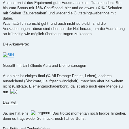
Ansonsten ist das Equipment gute Hausmannskost: Transzendenz-Set
bis zum Bonus mit 15% CastSpeed, hier und da etwas +X % "Schaden
mit Stäben+Zauberstäben" und wieder die Glutsteingeweberinge mit
dabei.
Was natürlich so nicht geht, und auch nicht so bleibt, sind die
Verzauberungen - diese sind eher aus der Not heraus, um die Ausrüstung
so frühzeitig wie möglich überhaupt tragen zu können.
Die Arkanwerte:
Gebufft mit Einhüllende Aura und Elementarsegen
Auch hier ist einiges final (% All Damage Resist, Leben), anderes
ausreichend (Blockrate, Laufgeschwindigkeit), manches aber bei weitem
nicht (CritRate, Elementarschadenboni), da ist also noch eine Menge zu
tun.
Das Pet:
Ja, sie hat eins.
Das trottet momentan noch lieblos hinterher,
denn es trägt weder Schmuck, noch hat es Buffs.
Die Buffs und Zauberbücher: