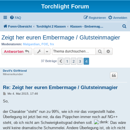
Torchlight Forum
FAQ
Registrieren
Anmelden
S
Foren-Übersicht
Torchlight 2 Klassen
Klassen - Embermage / Glutsteinmagier
u
Zeigt her euren Embermage / Glutsteinmagier
c
Moderatoren:
Malgardian
,
FOE
,
frx
h
Suche
Erweiterte
Antworten
e
1
2
3
4
Vorherige
37 Beiträge
Devil's Girlfriend
Minenerkunder
Re: Zeigt her euren Embermage / Glutsteinmagier
B
Mo 4. Mai 2015, 17:46
e
i
So,
t
r
a
der Charakter "steht" nun zu 99%, wie ich mir das vorgestellt habe.
g
Überlegung ist jetzt bei mir, da das Püppchen immer noch auf NG++
steht, ob ich nicht am Schwierigkeitsgrad drehen soll.
Das wäre
wohl keine dramatische Schummelei. Andere Überlegung ist, ob ich nicht