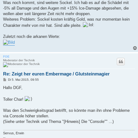
Was noch kommt, sind weitere Sockel. Ich hab es auf die Schädel mit
-5% all Damage und den Augen mit +15% Ice-Damage abgesehen, die
wollen aber seit längerer Zeit nicht mehr droppen.
Weiteres Problem: Sockel kosten kräftig Gold, was nur momentan kein
Charakter mehr von mir hat. Sind alle pleite.
Zuletzt noch die arkanen Werte:
FOE
Moderator der Technik
Re: Zeigt her euren Embermage / Glutsteinmagier
B
Di 5. Mai 2015, 09:55
e
i
Hallo DGF,
t
r
a
Toller Char!
g
Was den Schwierigkeitsgrad betrifft, so könnte man ihn ohne Probleme
via Console höher stellen.
(Siehe unter Technik und Thema "[Hinweis] Die "Console"" ...)
Servus, Erwin
--