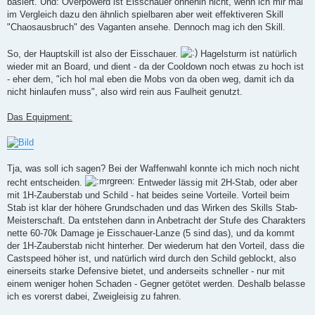
basiert. Und: Overpowerd ist Eisschauer ohnehin nicht, wenn ich mir mal
im Vergleich dazu den ähnlich spielbaren aber weit effektiveren Skill
"Chaosausbruch" des Vaganten ansehe. Dennoch mag ich den Skill.
So, der Hauptskill ist also der Eisschauer.
Hagelsturm ist natürlich
wieder mit an Board, und dient - da der Cooldown noch etwas zu hoch ist
- eher dem, "ich hol mal eben die Mobs von da oben weg, damit ich da
nicht hinlaufen muss", also wird rein aus Faulheit genutzt.
Das Equipment:
Tja, was soll ich sagen? Bei der Waffenwahl konnte ich mich noch nicht
recht entscheiden.
Entweder lässig mit 2H-Stab, oder aber
mit 1H-Zauberstab und Schild - hat beides seine Vorteile. Vorteil beim
Stab ist klar der höhere Grundschaden und das Wirken des Skills Stab-
Meisterschaft. Da entstehen dann in Anbetracht der Stufe des Charakters
nette 60-70k Damage je Eisschauer-Lanze (5 sind das), und da kommt
der 1H-Zauberstab nicht hinterher. Der wiederum hat den Vorteil, dass die
Castspeed höher ist, und natürlich wird durch den Schild geblockt, also
einerseits starke Defensive bietet, und anderseits schneller - nur mit
einem weniger hohen Schaden - Gegner getötet werden. Deshalb belasse
ich es vorerst dabei, Zweigleisig zu fahren.