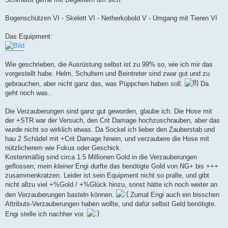
Bogenschützen VI - Skelett VI - Netherkobold V - Umgang mit Tieren VI
Das Equipment:
Wie geschrieben, die Ausrüstung selbst ist zu 99% so, wie ich mir das
vorgestellt habe. Helm, Schultern und Beintreter sind zwar gut und zu
gebrauchen, aber nicht ganz das, was Püppchen haben soll.
Da
geht noch was..
Die Verzauberungen sind ganz gut geworden, glaube ich. Die Hose mit
der +STR war der Versuch, den Crit Damage hochzuschrauben, aber das
wurde nicht so wirklich etwas. Da Sockel ich lieber den Zauberstab und
hau 2 Schädel mit +Crit Damage hinein, und verzaubere die Hose mit
nützlicherem wie Fokus oder Geschick.
Kostenmäßig sind circa 1.5 Millionen Gold in die Verzauberungen
geflossen; mein
kleiner
Engi durfte das benötigte Gold von NG+ bis +++
zusammenkratzen. Leider ist sein Equipment nicht so pralle, und gibt
nicht allzu viel +%Gold / +%Glück hinzu, sonst hätte ich noch weiter an
den Verzauberungen basteln können.
Zumal Engi auch ein bisschen
Attributs-Verzauberungen haben wollte, und dafür selbst Geld benötigte.
Engi stelle ich nachher vor.