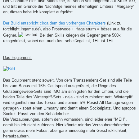
Der Charakter hier, also Madeleine, ist schon seit längerem auf Stufe 100,
und tritt im Grunde die Nachfolge meines ehemaligen Embers "Margaery"
an; diesen habe ich komplett aufgelöst.
Der Build entspricht circa dem des vorherigen Charakters
(Link zu
torchlight.ingame.de), also Frostwoge + Hagelsturm = böses aua für die
Gegner.
Bei den Skills kriegen die Gegner gerne 500k
reingedrückt, wobei das auch fast scheißegal ist; 1Hit ist 1Hit.
Das Equipment:
Das Equipment steht soweit. Von dem Transzendenz-Set sind alle Teile
bis zum Bonus mit 15% Castspeed ausgerüstet, die Ringe des
Glutsteingewebe-Sets sind IMO am sinnigsten für den Ember, und die
beiden Teile des Wintergriff-Sets - naja - sind zumindest nett. Wintergriff
wird eigentlich nur des Torsos und seinem 5% Resist All Damage wegen
getragen - spart einen Limoany und damit einen Sockelplatz. Und apropos
Sockel: Passt von den Schädeln her.
Die Verzauberungen, sofern denn vorhanden, sind leider eher "MEH",
damit bin ich nicht zufrieden. Hier könnte mir das Verzaubererhörnchen
gerne etwas mehr Fokus, aber ganz eindeutig mehr Geschicklichkeit,
heraufzaubern.