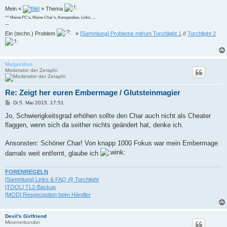
Mein «
» Thema
^^ Meine PC's, Meine Char's, Kompendien, Links, ...
--
Ein (techn.) Problem
»
[Sammlung] Probleme mit/um Torchlight 1
//
Torchlight 2
Malgardian
Moderator der Zeraphi
Re: Zeigt her euren Embermage / Glutsteinmagier
B
Di 5. Mai 2015, 17:51
e
i
Jo, Schwierigkeitsgrad erhöhen sollte den Char auch nicht als Cheater
t
flaggen, wenn sich da seither nichts geändert hat, denke ich.
r
a
g
Ansonsten: Schöner Char! Von knapp 1000 Fokus war mein Embermage
damals weit entfernt, glaube ich
FORENREGELN
[Sammlung] Links & FAQ @ Torchlight
[TOOL] TL2-Backup
[MOD] Respecpotion beim Händler
Devil's Girlfriend
Minenerkunder