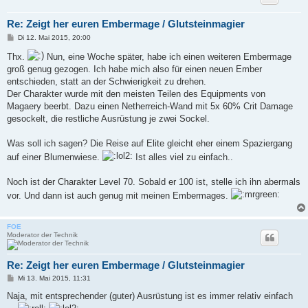
Re: Zeigt her euren Embermage / Glutsteinmagier
B
Di 12. Mai 2015, 20:00
e
i
Thx.
Nun, eine Woche später, habe ich einen weiteren Embermage
t
groß genug gezogen. Ich habe mich also für einen neuen Ember
r
a
entschieden, statt an der Schwierigkeit zu drehen.
g
Der Charakter wurde mit den meisten Teilen des Equipments von
Magaery beerbt. Dazu einen Netherreich-Wand mit 5x 60% Crit Damage
gesockelt, die restliche Ausrüstung je zwei Sockel.
Was soll ich sagen? Die Reise auf Elite gleicht eher einem Spaziergang
auf einer Blumenwiese.
Ist alles viel zu einfach..
Noch ist der Charakter Level 70. Sobald er 100 ist, stelle ich ihn abermals
vor. Und dann ist auch genug mit meinen Embermages.
FOE
Moderator der Technik
Re: Zeigt her euren Embermage / Glutsteinmagier
B
Mi 13. Mai 2015, 11:31
e
i
Naja, mit entsprechender (guter) Ausrüstung ist es immer relativ einfach
t