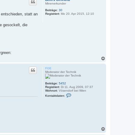
h
Minenerkunder
o
Beiträge:
30
b
entschieden, statt an
Registriert:
Mo 20. Apr 2015, 12:10
e
n
 gesockelt, die
N
a
c
FOE
h
Moderator der Technik
o
b
e
Beiträge:
5452
Registriert:
Di 11. Aug 2009, 07:37
n
Wohnort:
Vösendorf bei Wien
K
Kontaktdaten:
o
n
t
a
k
t
d
a
t
N
e
a
n