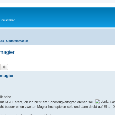
 Deutschland
ge / Glutsteinmagier
magier
Suche
Erweiterte Suche
nmagier
llt habe.
auf NG++ steht, ob ich nicht am Schwierigkeitsgrad drehen soll.
Das
t besser einen zweiten Magier hochspielen soll, und dann direkt auf Elite. Da