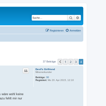
Suche
Erweiterte Suche
Registrieren
Anmelden
1
2
3
4
Vorherige
37 Beiträge
Devil's Girlfriend
Minenerkunder
Beiträge:
30
Registriert:
Mo 20. Apr 2015, 12:10
 wäre wohl keine
zu fehlt mir nur