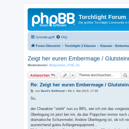
Torchlight Forum
Die größte Torchlight Community in
Schnellzugriff
FAQ
Foren-Übersicht
Torchlight 2 Klassen
Klassen - Emberma
Zeigt her euren Embermage / Glutstein
Moderatoren:
Malgardian
,
FOE
,
frx
Antworten
Re: Zeigt her euren Embermage / Glutstei
B
von
Devil's Girlfriend
»
Mo 4. Mai 2015, 17:46
e
i
So,
t
r
a
der Charakter "steht" nun zu 99%, wie ich mir das vorgeste
g
Überlegung ist jetzt bei mir, da das Püppchen immer noch 
dramatische Schummelei. Andere Überlegung ist, ob ich nich
ausreichend gutes Anfängerequipment...