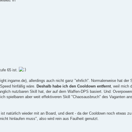
kelett VI
tufe 65 ist.
light.ingame.de), allerdings auch nicht ganz "ehrlich". Normalerweise hat der 
Speed hinfällig wäre.
Deshalb habe ich den Cooldown entfernt
, weil mich 
glich nutzbaren Skill hat, der auf dem Waffen-DPS basiert. Und: Overpowerd
nlich spielbaren aber weit effektiveren Skill "Chaosausbruch" des Vaganten 
st natürlich wieder mit an Board, und dient - da der Cooldown noch etwas zu
icht hinlaufen muss", also wird rein aus Faulheit genutzt.