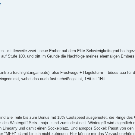
r
inen - mittlerweile zwei - neue Ember auf dem Elite-Schwierigkeitsgrad hochge
em auf Stufe 100, und tritt im Grunde die Nachfolge meines ehemaligen Embers
Link zu torchlight.ingame.de), also Frostwoge + Hagelsturm = böses aua für d
ngedrückt, wobei das auch fast scheißegal ist; 1Hit ist 1Hit.
nd alle Teile bis zum Bonus mit 15% Castspeed ausgerüstet, die Ringe des
des Wintergriff-Sets - naja - sind zumindest nett. Wintergriff wird eigentlich
n Limoany und damit einen Sockelplatz. Und apropos Sockel: Passt von den 
er "MEH", damit bin ich nicht zufrieden. Hier könnte mir das Verzaubererhör