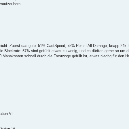
eraufzaubern.
der nicht. Zuerst das gute: 51% CastSpeed, 75% Resist All Damage, knapp 24
ie Blockrate: 57% sind gefühlt etwas zu wenig, und es dürften gerne so um di
 Manakosten schnell durch die Frostwoge gefüllt ist, etwas niedrig für den H
ation VI