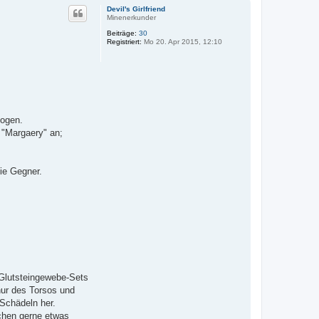
c
v
Devil's Girlfriend
h
o
Minenerkunder
n
o
F
Beiträge:
30
b
O
Registriert:
Mo 20. Apr 2015, 12:10
e
E
n
zogen.
 "Margaery" an;
ie Gegner.
 Glutsteingewebe-Sets
 nur des Torsos und
Schädeln her.
nchen gerne etwas