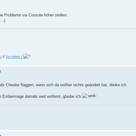
ne Probleme via Console höher stellen.
..)
 1
//
Torchlight 2
r
als Cheater flaggen, wenn sich da seither nichts geändert hat, denke ich.
 Embermage damals weit entfernt, glaube ich
r