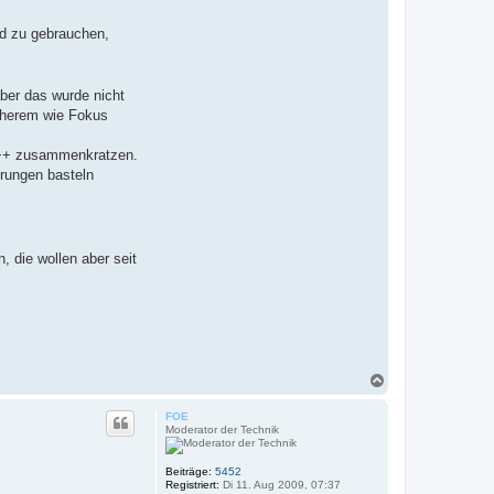
nd zu gebrauchen,
ber das wurde nicht
icherem wie Fokus
+++ zusammenkratzen.
erungen basteln
 die wollen aber seit
N
a
c
FOE
h
Moderator der Technik
o
b
e
Beiträge:
5452
Registriert:
Di 11. Aug 2009, 07:37
n