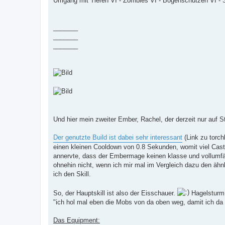
Umgang mit Tieren VI - Zombies VI - Bogenschützen VI - S
_______
_______
_______
Und hier mein zweiter Ember, Rachel, der derzeit nur auf S
Der genutzte Build ist dabei sehr interessant
(Link zu torch
einen kleinen Cooldown von 0.8 Sekunden, womit viel Cast
annervte, dass der Embermage keinen klasse und vollumfän
ohnehin nicht, wenn ich mir mal im Vergleich dazu den äh
ich den Skill.
So, der Hauptskill ist also der Eisschauer.
Hagelsturm i
"ich hol mal eben die Mobs von da oben weg, damit ich da n
Das Equipment: