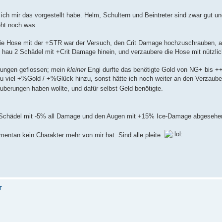
ich mir das vorgestellt habe. Helm, Schultern und Beintreter sind zwar gut u
ht noch was..
Die Hose mit der +STR war der Versuch, den Crit Damage hochzuschrauben, a
d hau 2 Schädel mit +Crit Damage hinein, und verzaubere die Hose mit nützl
erungen geflossen; mein
kleiner
Engi durfte das benötigte Gold von NG+ bis 
allzu viel +%Gold / +%Glück hinzu, sonst hätte ich noch weiter an den Verzaub
uberungen haben wollte, und dafür selbst Geld benötigte.
 Schädel mit -5% all Damage und den Augen mit +15% Ice-Damage abgesehen,
entan kein Charakter mehr von mir hat. Sind alle pleite.
r