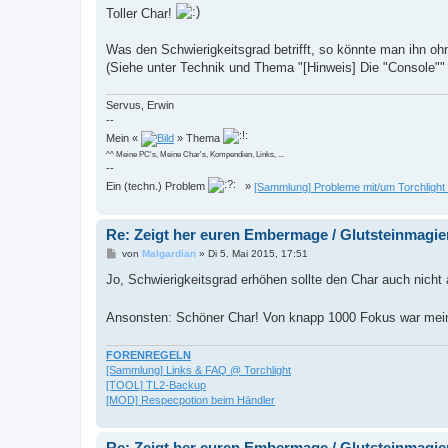
a
Toller Char!
g
Was den Schwierigkeitsgrad betrifft, so könnte man ihn oh
(Siehe unter Technik und Thema "[Hinweis] Die "Console"" .
Servus, Erwin
--
Mein «
» Thema
^^ Meine PC's, Meine Char's, Kompendien, Links, ...
--
Ein (techn.) Problem
»
[Sammlung] Probleme mit/um Torchlight
Re: Zeigt her euren Embermage / Glutsteinmagie
B
von
Malgardian
»
Di 5. Mai 2015, 17:51
e
i
Jo, Schwierigkeitsgrad erhöhen sollte den Char auch nicht 
t
r
a
Ansonsten: Schöner Char! Von knapp 1000 Fokus war mein
g
FORENREGELN
[Sammlung] Links & FAQ @ Torchlight
[TOOL] TL2-Backup
[MOD] Respecpotion beim Händler
Re: Zeigt her euren Embermage / Glutsteinmagie