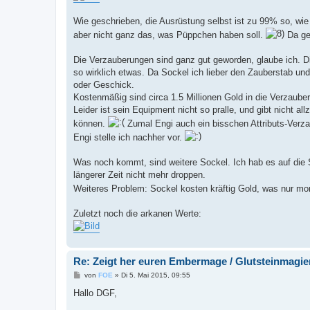
Wie geschrieben, die Ausrüstung selbst ist zu 99% so, wie 
aber nicht ganz das, was Püppchen haben soll.
Da ge
Die Verzauberungen sind ganz gut geworden, glaube ich. 
so wirklich etwas. Da Sockel ich lieber den Zauberstab un
oder Geschick.
Kostenmäßig sind circa 1.5 Millionen Gold in die Verzaub
Leider ist sein Equipment nicht so pralle, und gibt nicht 
können.
Zumal Engi auch ein bisschen Attributs-Verza
Engi stelle ich nachher vor.
Was noch kommt, sind weitere Sockel. Ich hab es auf die
längerer Zeit nicht mehr droppen.
Weiteres Problem: Sockel kosten kräftig Gold, was nur mom
Zuletzt noch die arkanen Werte:
Re: Zeigt her euren Embermage / Glutsteinmagie
B
von
FOE
»
Di 5. Mai 2015, 09:55
e
i
Hallo DGF,
t
r