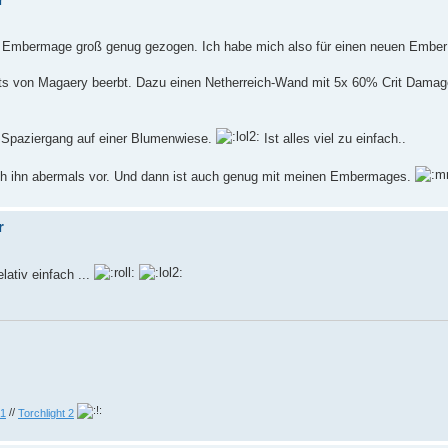
n Embermage groß genug gezogen. Ich habe mich also für einen neuen Ember 
ts von Magaery beerbt. Dazu einen Netherreich-Wand mit 5x 60% Crit Damage
m Spaziergang auf einer Blumenwiese.
Ist alles viel zu einfach..
e ich ihn abermals vor. Und dann ist auch genug mit meinen Embermages.
r
lativ einfach ...
 1
//
Torchlight 2