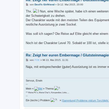
B
von
Devil's Girlfriend
»
Di 12. Mai 2015, 20:00
e
i
Thx.
Nun, eine Woche später, habe ich einen weitere
t
der Schwierigkeit zu drehen.
r
a
Der Charakter wurde mit den meisten Teilen des Equipmen
g
restliche Ausrüstung je zwei Sockel.
Was soll ich sagen? Die Reise auf Elite gleicht eher eine
Noch ist der Charakter Level 70. Sobald er 100 ist, stell
Re: Zeigt her euren Embermage / Glutsteinmagie
B
von
FOE
»
Mi 13. Mai 2015, 11:31
e
i
Naja, mit entsprechender (guter) Ausrüstung ist es immer re
t
r
a
g
Servus, Erwin
--
Mein «
» Thema
^^ Meine PC's, Meine Char's, Kompendien, Links, ...
--
Ein (techn.) Problem
»
[Sammlung] Probleme mit/um Torchlight