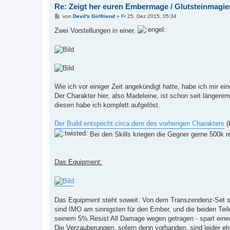
Re: Zeigt her euren Embermage / Glutsteinmagie
B
von
Devil's Girlfriend
»
Fr 25. Dez 2015, 05:34
e
i
Zwei Vorstellungen in einer.
t
r
a
g
Wie ich vor einiger Zeit angekündigt hatte, habe ich mir e
Der Charakter hier, also Madeleine, ist schon seit länger
diesen habe ich komplett aufgelöst.
Der Build entspricht circa dem des vorherigen Charakters
(
Bei den Skills kriegen die Gegner gerne 500k rei
Das Equipment:
Das Equipment steht soweit. Von dem Transzendenz-Set si
sind IMO am sinnigsten für den Ember, und die beiden Teile 
seinem 5% Resist All Damage wegen getragen - spart eine
Die Verzauberungen, sofern denn vorhanden, sind leider eh