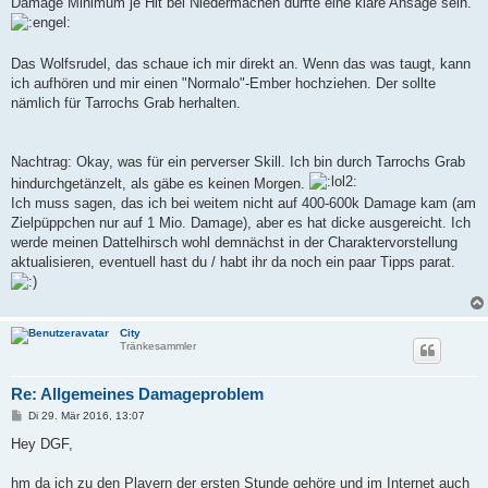
Damage Minimum je Hit bei Niedermachen dürfte eine klare Ansage sein.
Das Wolfsrudel, das schaue ich mir direkt an. Wenn das was taugt, kann
ich aufhören und mir einen "Normalo"-Ember hochziehen. Der sollte
nämlich für Tarrochs Grab herhalten.
Nachtrag: Okay, was für ein perverser Skill. Ich bin durch Tarrochs Grab
hindurchgetänzelt, als gäbe es keinen Morgen.
Ich muss sagen, das ich bei weitem nicht auf 400-600k Damage kam (am
Zielpüppchen nur auf 1 Mio. Damage), aber es hat dicke ausgereicht. Ich
werde meinen Dattelhirsch wohl demnächst in der Charaktervorstellung
aktualisieren, eventuell hast du / habt ihr da noch ein paar Tipps parat.
City
Tränkesammler
Re: Allgemeines Damageproblem
B
Di 29. Mär 2016, 13:07
e
i
Hey DGF,
t
r
a
hm da ich zu den Playern der ersten Stunde gehöre und im Internet auch