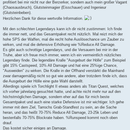
profitiert bei mir nicht nur der Berzerker, sondern auch mein großer Vagant
(Chaosausbruch), Glutsteinmagier (Eisschauer) und Ingenieur
(Glutsteinbeben).
Herzlichen Dank für diese wertvolle Information.
Mit den
schlechten
Legendarys kann ich dir nicht zustimmen: Ich finde
die immer nett, und das Gesamtpaket recht nützlich. Mal reizt mich der
hohe SPS der Waffen, mal die recht hohe Auslösechance um Zauber zu
wirken, und mal die defensive Erhöhung wie %Reduce All Damage.
Es gibt auch schrottige Legendarys, und die Versauern bei mir in der
Truhe, aber ich freue mich immer, wenn ich ein vermeintlich nützliches
Legendary finde. Die legendäre Kralle "Ausgeburt der Hölle" zum Beispiel
gibt 15% Castspeed, 10% All Damage und hat eine 25%ige Chance,
"Ausweiden" zu wirken. Die Kralle in der Offhand verstärkt die Mainhand
zwar damagemäßig nicht so gut wie andere, aber trotzdem finde ich, dass
die Ausgeburt der Hölle eine gute Wahl darstellt.
Allerdings spiele ich Torchlight II etwas anders als Titan Quest, welches
ich vorher jahrelang gesuchtet hatte, und achte nicht mehr nur auf den
höchstmöglichen Damage, sondern eher auf das für mich beste
Gesamtpaket und auch eine starke Defensive ist mir wichtiger. Ich gehe
immer mit dem Ziel, Tarrochs Grab-Standfest zu sein, an die Sache
heran, und das heißt 70-75% Reduce All Damage, 23-25k Leben und
bestenfalls 70-75% Blockrate haben. %Runspeed kommt noch oben
drauf.
Das kostet sicher einiges an Damage.