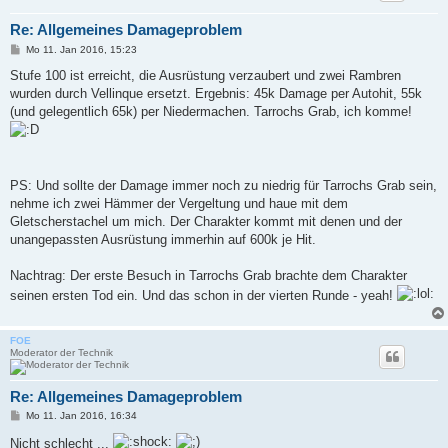
Re: Allgemeines Damageproblem
B
Mo 11. Jan 2016, 15:23
e
i
Stufe 100 ist erreicht, die Ausrüstung verzaubert und zwei Rambren
t
wurden durch Vellinque ersetzt. Ergebnis: 45k Damage per Autohit, 55k
r
a
(und gelegentlich 65k) per Niedermachen. Tarrochs Grab, ich komme!
g
PS: Und sollte der Damage immer noch zu niedrig für Tarrochs Grab sein,
nehme ich zwei Hämmer der Vergeltung und haue mit dem
Gletscherstachel um mich. Der Charakter kommt mit denen und der
unangepassten Ausrüstung immerhin auf 600k je Hit.
Nachtrag: Der erste Besuch in Tarrochs Grab brachte dem Charakter
seinen ersten Tod ein. Und das schon in der vierten Runde - yeah!
FOE
Moderator der Technik
Re: Allgemeines Damageproblem
B
Mo 11. Jan 2016, 16:34
e
i
Nicht schlecht ...