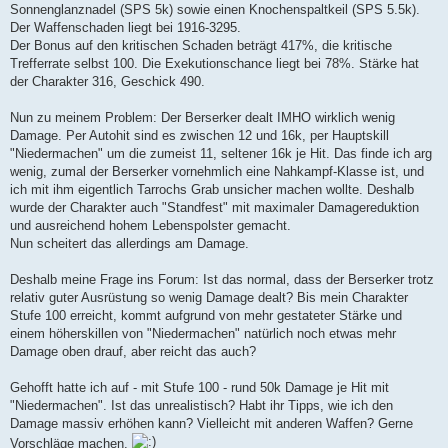
Sonnenglanznadel (SPS 5k) sowie einen Knochenspaltkeil (SPS 5.5k).
Der Waffenschaden liegt bei 1916-3295.
Der Bonus auf den kritischen Schaden beträgt 417%, die kritische
Trefferrate selbst 100. Die Exekutionschance liegt bei 78%. Stärke hat
der Charakter 316, Geschick 490.
Nun zu meinem Problem: Der Berserker dealt IMHO wirklich wenig
Damage. Per Autohit sind es zwischen 12 und 16k, per Hauptskill
"Niedermachen" um die zumeist 11, seltener 16k je Hit. Das finde ich arg
wenig, zumal der Berserker vornehmlich eine Nahkampf-Klasse ist, und
ich mit ihm eigentlich Tarrochs Grab unsicher machen wollte. Deshalb
wurde der Charakter auch "Standfest" mit maximaler Damagereduktion
und ausreichend hohem Lebenspolster gemacht.
Nun scheitert das allerdings am Damage.
Deshalb meine Frage ins Forum: Ist das normal, dass der Berserker trotz
relativ guter Ausrüstung so wenig Damage dealt? Bis mein Charakter
Stufe 100 erreicht, kommt aufgrund von mehr gestateter Stärke und
einem höherskillen von "Niedermachen" natürlich noch etwas mehr
Damage oben drauf, aber reicht das auch?
Gehofft hatte ich auf - mit Stufe 100 - rund 50k Damage je Hit mit
"Niedermachen". Ist das unrealistisch? Habt ihr Tipps, wie ich den
Damage massiv erhöhen kann? Vielleicht mit anderen Waffen? Gerne
Vorschläge machen.