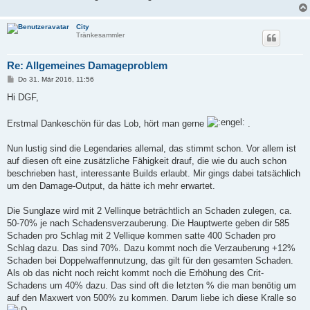
City
Tränkesammler
Re: Allgemeines Damageproblem
B
Do 31. Mär 2016, 11:56
e
i
Hi DGF,
t
r
a
Erstmal Dankeschön für das Lob, hört man gerne
.
g
Nun lustig sind die Legendaries allemal, das stimmt schon. Vor allem ist
auf diesen oft eine zusätzliche Fähigkeit drauf, die wie du auch schon
beschrieben hast, interessante Builds erlaubt. Mir gings dabei tatsächlich
um den Damage-Output, da hätte ich mehr erwartet.
Die Sunglaze wird mit 2 Vellinque beträchtlich an Schaden zulegen, ca.
50-70% je nach Schadensverzauberung. Die Hauptwerte geben dir 585
Schaden pro Schlag mit 2 Vellique kommen satte 400 Schaden pro
Schlag dazu. Das sind 70%. Dazu kommt noch die Verzauberung +12%
Schaden bei Doppelwaffennutzung, das gilt für den gesamten Schaden.
Als ob das nicht noch reicht kommt noch die Erhöhung des Crit-
Schadens um 40% dazu. Das sind oft die letzten % die man benötig um
auf den Maxwert von 500% zu kommen. Darum liebe ich diese Kralle so