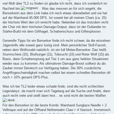
g
viel Müll über TL2 zu finden ist glaube ich nicht, dass ich sonderlich im
Nachteil bin
. Was das messen an für sich angeht, die
Berserkerin aus dem Link habe ich noch etwas überarbeitet und sie hat
auf der Mainhand 45.000 DPS. Ist soweit bei all meinen Chars (ca. 25)
der höchste Wert den ich erreicht habe. Nebenbei ist das trotzdem nicht
der Char mit dem höchsten Damage-Output, dass ist der Outlander im
Stärke-Build mit dem Gifthagel, Schattenschuss und Giftexplosion.
Generelle Tipps für ein Berserker finde ich recht schwer, da die einzelnen
Jägerskills alle soweit ganz lustig sind. Mein persönlicher Skill-Favorit,
neben dem Wolfsrudel natürlich, ist ein full Melee-Berserker. Das heißt
Sturmschere (15), Bluthunger (11), Tobsucht (15) und Roter Wolf (15) als
Basis, dann Schattensprung auf Tier 1 um aus ganz heiklen Situationen
wieder raus zu kommen. Als ultimativen Damage-Boost solltest du als
Zauber immer Derwisch zur Verfügung haben. Die 30% zusätzliche
Angriffsgeschwindigkeit machen selbst bei einem schnellen Berserker oft
noch + 10% gesamt DPS-Plus.
Was ich bei TL2 leider etwas schade finde, sind die recht schlechten
Legendarys. da macht man sich Tagelang auf die Suche und findet, dann
auch recht viele und stellt dann fest... es sind nicht die besten Waffen
.
Für den Berserker ist die beste Kombi: Mainhand Sunglaze Needle + 2
Vellinque und auf der Offhand Netherrealm Claw + 4 Vastock. Immernoch