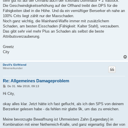
sehr gut ist auf der Offhand auch der Iceshard Dominator + 2 Vastock.
Die Geschwindigkeitserhöhung auf der Offhand treibt den DPS für die
Fähigkeiten übel in die Höhe. Und da ein vernüftiger Berserker eh nahe an
100% Crits liegt zählt nur der Maxschaden.
Noch ganz wichtig, die Mainhand-Waffe immer mit zusätzlichem
Schaden, am besten Eisschaden (Fähigkeit: Kalter Stahl), verzaubern.
Das gibt sehr viel mehr Plus an Schaden als selbst die beste
Attributsverzauberung.
Greetz
City
Devil's Girlfriend
Minenerkunder
Re: Allgemeines Damageproblem
B
Do 31. Mär 2016, 09:13
e
i
Hi City,
t
r
a
okay alles klar. Jetzt hätte ich fast geflucht, als ich den SPS von deinem
g
Berzerker gelesen habe - da fehlen mir glatte 9k, um das zu erreichen.
Meine bevorzugte Bewaffnung ist Uhrmeisters Zahn (Legendary) in
Kombination mit einer Netherreich-Kralle, und ganz eigenartig: Bei der von