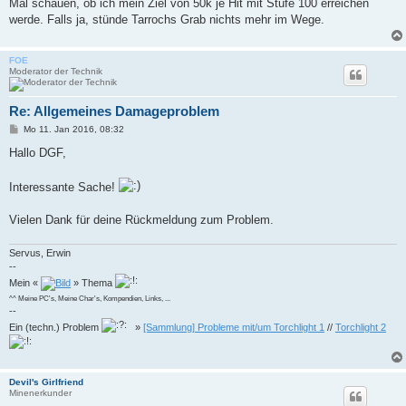
Mal schauen, ob ich mein Ziel von 50k je Hit mit Stufe 100 erreichen
werde. Falls ja, stünde Tarrochs Grab nichts mehr im Wege.
FOE
Moderator der Technik
Re: Allgemeines Damageproblem
B
Mo 11. Jan 2016, 08:32
e
i
Hallo DGF,
t
r
a
Interessante Sache!
g
Vielen Dank für deine Rückmeldung zum Problem.
Servus, Erwin
--
Mein «
» Thema
^^ Meine PC's, Meine Char's, Kompendien, Links, ...
--
Ein (techn.) Problem
»
[Sammlung] Probleme mit/um Torchlight 1
//
Torchlight 2
Devil's Girlfriend
Minenerkunder