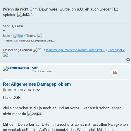
t
r
a
(Wenn da nicht Grim Dawn wäre, würde ich u.U. eh auch wieder TL2
g
spielen.
)
Servus, Erwin
--
Mein «
» Thema
^^ Meine PC's, Meine Char's, Kompendien, Links, ...
--
Ein (techn.) Problem
»
[Sammlung] Probleme mit/um Torchlight 1
//
Torchlight 2
City
Tränkesammler
Re: Allgemeines Damageproblem
B
Mo 29. Feb 2016, 10:55
e
i
Hallo DGF,
t
r
a
vielleicht schaust du ja noch ab und an vorbei, war auch schon länger
g
nicht mehr da
.
Mit dem Berserker auf Elite in Tarrochs Grab ist mit fast allen Fähigkeiten
ne wackelige Kiste... Außer du benutzt das Wolfsrudel. Mit dieser