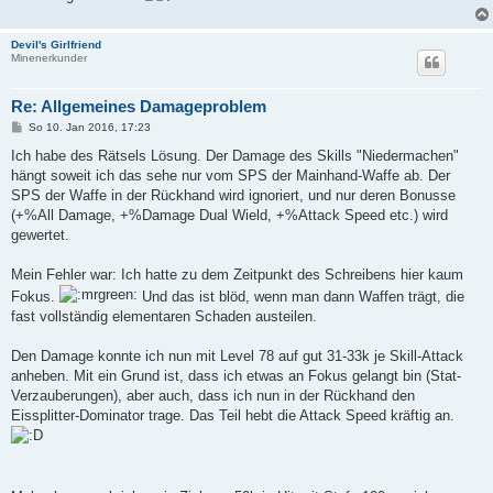
Devil's Girlfriend
Minenerkunder
Re: Allgemeines Damageproblem
B
So 10. Jan 2016, 17:23
e
i
Ich habe des Rätsels Lösung. Der Damage des Skills "Niedermachen"
t
hängt soweit ich das sehe nur vom SPS der Mainhand-Waffe ab. Der
r
a
SPS der Waffe in der Rückhand wird ignoriert, und nur deren Bonusse
g
(+%All Damage, +%Damage Dual Wield, +%Attack Speed etc.) wird
gewertet.
Mein Fehler war: Ich hatte zu dem Zeitpunkt des Schreibens hier kaum
Fokus.
Und das ist blöd, wenn man dann Waffen trägt, die
fast vollständig elementaren Schaden austeilen.
Den Damage konnte ich nun mit Level 78 auf gut 31-33k je Skill-Attack
anheben. Mit ein Grund ist, dass ich etwas an Fokus gelangt bin (Stat-
Verzauberungen), aber auch, dass ich nun in der Rückhand den
Eissplitter-Dominator trage. Das Teil hebt die Attack Speed kräftig an.