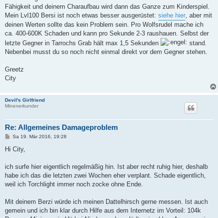
Fähigkeit und deinem Charaufbau wird dann das Ganze zum Kinderspiel.
Mein Lvl100 Bersi ist noch etwas besser ausgerüstet:
siehe hier
, aber mit
deinen Werten sollte das kein Problem sein. Pro Wolfsrudel mache ich
ca. 400-600K Schaden und kann pro Sekunde 2-3 raushauen. Selbst der
letzte Gegner in Tarrochs Grab hält max 1,5 Sekunden
stand.
Nebenbei musst du so noch nicht einmal direkt vor dem Gegner stehen.
Greetz
City
Devil's Girlfriend
Minenerkunder
Re: Allgemeines Damageproblem
B
Sa 19. Mär 2016, 19:28
e
i
Hi City,
t
r
a
ich surfe hier eigentlich regelmäßig hin. Ist aber recht ruhig hier, deshalb
g
habe ich das die letzten zwei Wochen eher verplant. Schade eigentlich,
weil ich Torchlight immer noch zocke ohne Ende.
Mit deinem Berzi würde ich meinen Dattelhirsch gerne messen. Ist auch
gemein und ich bin klar durch Hilfe aus dem Internetz im Vorteil: 104k