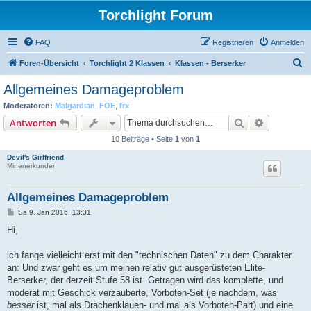
Torchlight Forum
FAQ
Registrieren
Anmelden
S
Foren-Übersicht
Torchlight 2 Klassen
Klassen - Berserker
u
Allgemeines Damageproblem
c
Moderatoren:
Malgardian
,
FOE
,
frx
h
Suche
Erweiterte
Antworten
e
10 Beiträge • Seite
1
von
1
Devil's Girlfriend
Minenerkunder
Allgemeines Damageproblem
B
Sa 9. Jan 2016, 13:31
e
i
Hi,
t
r
a
ich fange vielleicht erst mit den "technischen Daten" zu dem Charakter
g
an: Und zwar geht es um meinen relativ gut ausgerüsteten Elite-
Berserker, der derzeit Stufe 58 ist. Getragen wird das komplette, und
moderat mit Geschick verzauberte, Vorboten-Set (je nachdem, was
besser
ist, mal als Drachenklauen- und mal als Vorboten-Part) und eine