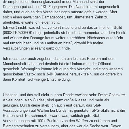
dir empfohlenen Sonnenglanznadel in der Mainhand sinkt der
Damageoutput auf gut 1/3. Zugegeben: Die Nadel kommt ungesockelt
daher, und auch an den Verzauberungen müsste gefeilt werden. Aber
solch einen gewaltigen Damageboost, um Uhrmeisters Zahn zu
überholen, erwarte ich leider nicht.
Ich weiß nicht, was ich da verkehrt mache und ob das an meinem Build
(800STR/500FOK) liegt, jedenfalls stehe ich da momentan auf dem Fleck
und wüsste den Damage kaum weiter zu erhöhen. Höchstens durch "ein
mal umschubsen und neu aufbauen bitte", obwohl ich meine
Verzauberungen allesamt ganz gut finde.
Ich muss aber auch zugeben, das ich ein leichtes Problem mit dem
Manahaushalt habe, und deshalb ist ein Umbarum in der Offhand
gesockelt. Womöglich könnte ich durch den Verzicht und einen weiteren
gesockelten Vastok noch 3-4k Damage herauskitzeln, nur da opfere ich
dann Komfort. Schwierige Entscheidung.
Übrigens, und das soll nicht nur am Rande erwähnt sein: Deine Charakter-
Anleitungen, also Guides, sind ganz große Klasse und mehr als
gelungen. Durch diese stieß ich auch erst darauf, das Stat-
Verzauberungen auf Waffen bei Builds mit genutzten SPS-Skills nicht die
Besten sind. Es schmerzte zwar etwas, wirklich gute Stat-
Verzauberungen mit 100+ Punkten von den Waffen zu entfernen und
Elementarschaden zu verzaubern, aber das war die Sache wert. Davon