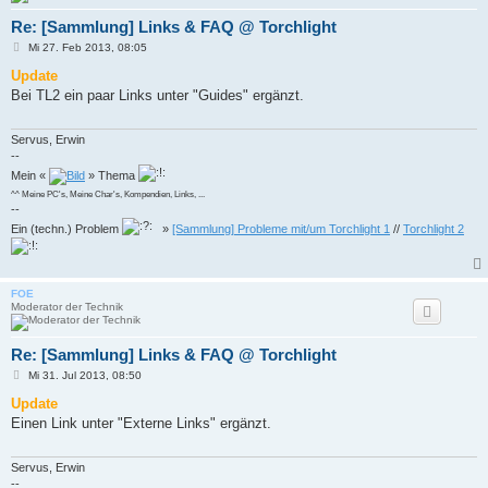
Re: [Sammlung] Links & FAQ @ Torchlight
B
Mi 27. Feb 2013, 08:05
e
i
Update
t
Bei TL2 ein paar Links unter "Guides" ergänzt.
r
a
g
Servus, Erwin
--
Mein «
» Thema
^^ Meine PC's, Meine Char's, Kompendien, Links, ...
--
Ein (techn.) Problem
»
[Sammlung] Probleme mit/um Torchlight 1
//
Torchlight 2
FOE
Moderator der Technik
Re: [Sammlung] Links & FAQ @ Torchlight
B
Mi 31. Jul 2013, 08:50
e
i
Update
t
Einen Link unter "Externe Links" ergänzt.
r
a
g
Servus, Erwin
--