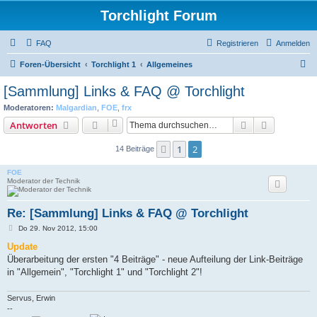
Torchlight Forum
FAQ
Registrieren
Anmelden
S
Foren-Übersicht
Torchlight 1
Allgemeines
u
[Sammlung] Links & FAQ @ Torchlight
c
Moderatoren:
Malgardian
,
FOE
,
frx
h
Suche
Erweiterte
Antworten
e
1
2
Vorherige
14 Beiträge
FOE
Moderator der Technik
Re: [Sammlung] Links & FAQ @ Torchlight
B
Do 29. Nov 2012, 15:00
e
i
Update
t
Überarbeitung der ersten "4 Beiträge" - neue Aufteilung der Link-Beiträge
r
a
in "Allgemein", "Torchlight 1" und "Torchlight 2"!
g
Servus, Erwin
--