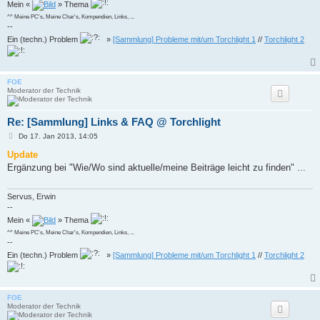
Mein «
» Thema
^^ Meine PC's, Meine Char's, Kompendien, Links, ...
--
Ein (techn.) Problem
»
[Sammlung] Probleme mit/um Torchlight 1
//
Torchlight 2
FOE
Moderator der Technik
Re: [Sammlung] Links & FAQ @ Torchlight
B
Do 17. Jan 2013, 14:05
e
i
Update
t
Ergänzung bei "Wie/Wo sind aktuelle/meine Beiträge leicht zu finden" ...
r
a
g
Servus, Erwin
--
Mein «
» Thema
^^ Meine PC's, Meine Char's, Kompendien, Links, ...
--
Ein (techn.) Problem
»
[Sammlung] Probleme mit/um Torchlight 1
//
Torchlight 2
FOE
Moderator der Technik