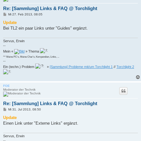
Re: [Sammlung] Links & FAQ @ Torchlight
B
Mi 27. Feb 2013, 08:05
e
i
Update
t
Bei TL2 ein paar Links unter "Guides" ergänzt.
r
a
g
Servus, Erwin
--
Mein «
» Thema
^^ Meine PC's, Meine Char's, Kompendien, Links, ...
--
Ein (techn.) Problem
»
[Sammlung] Probleme mit/um Torchlight 1
//
Torchlight 2
FOE
Moderator der Technik
Re: [Sammlung] Links & FAQ @ Torchlight
B
Mi 31. Jul 2013, 08:50
e
i
Update
t
Einen Link unter "Externe Links" ergänzt.
r
a
g
Servus, Erwin
--