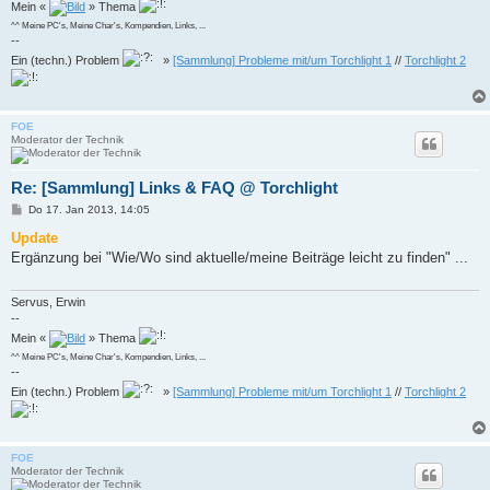
Mein «
» Thema
^^ Meine PC's, Meine Char's, Kompendien, Links, ...
--
Ein (techn.) Problem
»
[Sammlung] Probleme mit/um Torchlight 1
//
Torchlight 2
FOE
Moderator der Technik
Re: [Sammlung] Links & FAQ @ Torchlight
B
Do 17. Jan 2013, 14:05
e
i
Update
t
Ergänzung bei "Wie/Wo sind aktuelle/meine Beiträge leicht zu finden" ...
r
a
g
Servus, Erwin
--
Mein «
» Thema
^^ Meine PC's, Meine Char's, Kompendien, Links, ...
--
Ein (techn.) Problem
»
[Sammlung] Probleme mit/um Torchlight 1
//
Torchlight 2
FOE
Moderator der Technik