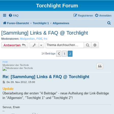
Torchlight Forum
FAQ
Registrieren
Anmelden
S
Foren-Übersicht
Torchlight 1
Allgemeines
u
[Sammlung] Links & FAQ @ Torchlight
c
Moderatoren:
Malgardian
,
FOE
,
frx
h
Suche
Erweiterte
Antworten
e
1
2
Vorherige
14 Beiträge
FOE
Moderator der Technik
Re: [Sammlung] Links & FAQ @ Torchlight
B
Do 29. Nov 2012, 15:00
e
i
Update
t
Überarbeitung der ersten "4 Beiträge" - neue Aufteilung der Link-Beiträge
r
a
in "Allgemein", "Torchlight 1" und "Torchlight 2"!
g
Servus, Erwin
--