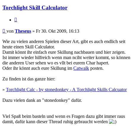
Torchlight Skill Calculator
Zitieren
Beitrag
von
Theseus
»
Fr 30. Okt 2009, 16:13
Wie zu vielen anderen Spielen dieser Art, gibt es auch endlich seit
heute einen Skill Calculator.
Damit könnt ihr einfach eure Skillung nachbauen und hier zeigen.
Ist immer wieder hilfreich wenn man nciht weiter kommt, so können
die anderen User sehen wo es vllt bei eurem Char hapert.
Oder ihr könnt auch eure Skillung im
Catwalk
posten.
Zu finden ist das ganze hier:
»
Torchlight Calc - by stonedonkey - A Torchlight Skills Calcuator
Dazu vielen dank an "stonedonkey" dafür.
Viel Spaß beim basteln und wenn es Fragen dazu gibt immer raus
damit, dafür kann dieser Thread ruhig gebraucht werden