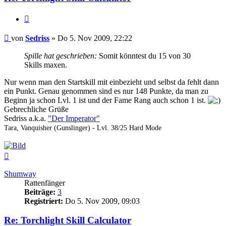
Zitieren
Beitrag
von
Sedriss
»
Do 5. Nov 2009, 22:22
Spille hat geschrieben:
Somit könntest du 15 von 30
Skills maxen.
Nur wenn man den Startskill mit einbezieht und selbst da fehlt dann
ein Punkt. Genau genommen sind es nur 148 Punkte, da man zu
Beginn ja schon Lvl. 1 ist und der Fame Rang auch schon 1 ist.
Gebrechliche Grüße
Sedriss a.k.a.
"Der Imperator"
Tara, Vanquisher (Gunslinger) - Lvl. 38/25 Hard Mode
Nach
oben
Shumway
Rattenfänger
Beiträge:
3
Registriert:
Do 5. Nov 2009, 09:03
Re: Torchlight Skill Calculator