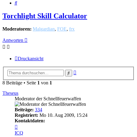
Suche
Torchlight Skill Calculator
Moderatoren:
Malgardian
,
FOE
,
frx
Antworten
Druckansicht
Erweiterte
Suche
Suche
8 Beiträge • Seite
1
von
1
Theseus
Moderator der Schnellfeuerwaffen
Beiträge:
334
Registriert:
Mo 10. Aug 2009, 15:24
Kontaktdaten:
Kontaktdaten
von
ICQ
Theseus