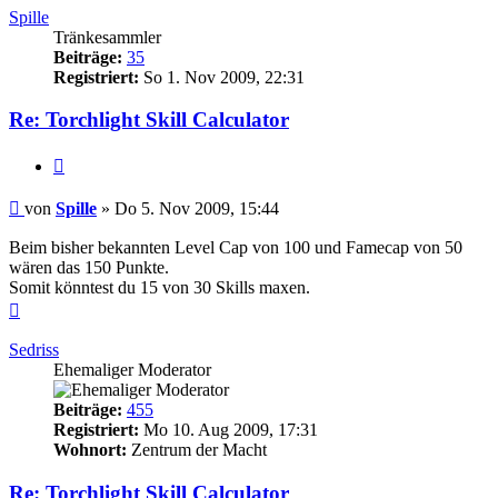
Spille
Tränkesammler
Beiträge:
35
Registriert:
So 1. Nov 2009, 22:31
Re: Torchlight Skill Calculator
Zitieren
Beitrag
von
Spille
»
Do 5. Nov 2009, 15:44
Beim bisher bekannten Level Cap von 100 und Famecap von 50
wären das 150 Punkte.
Somit könntest du 15 von 30 Skills maxen.
Nach
oben
Sedriss
Ehemaliger Moderator
Beiträge:
455
Registriert:
Mo 10. Aug 2009, 17:31
Wohnort:
Zentrum der Macht
Re: Torchlight Skill Calculator