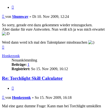
Zitieren
Beitrag
von
Shumway
»
Di 10. Nov 2009, 12:24
So sorry, gerade erst dazu gekommen wieder reinzugucken.
Aber danke für eure Antworten. Nun weiß ich ja was mich erwartet
Werd dann werd ich mal den Talentplaner missbrauchen
Nach
oben
Honkezonk
Neuankömmling
Beiträge:
1
Registriert:
So 15. Nov 2009, 16:12
Re: Torchlight Skill Calculator
Zitieren
Beitrag
von
Honkezonk
»
So 15. Nov 2009, 16:18
Mal eine ganz dumme Frage: Kann man bei Torchlight umskillen