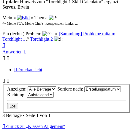
Update:
Hinweis zum "Torchlight 1 Skill Calculator" ergänzt.
Servus, Erwin
--
Mein «
» Thema
^^ Meine PC's, Meine Char's, Kompendien, Links, ...
--
Ein (techn.) Problem
»
[Sammlung] Probleme mit/um
Torchlight 1
//
Torchlight 2
Nach
oben
Antworten
Druckansicht
Anzeigen:
Sortiere nach:
Richtung:
8 Beiträge • Seite
1
von
1
Zurück zu „Klassen Allgemein“