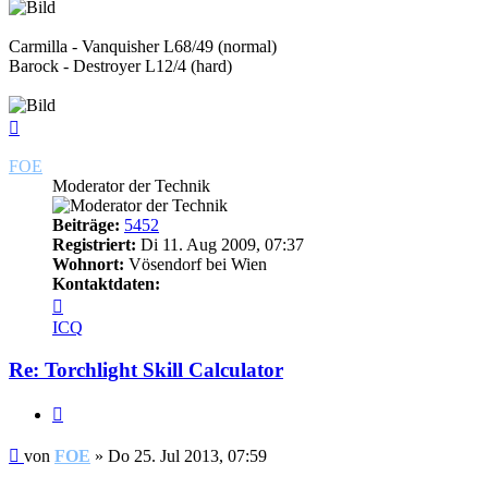
Carmilla - Vanquisher L68/49 (normal)
Barock - Destroyer L12/4 (hard)
Nach
oben
FOE
Moderator der Technik
Beiträge:
5452
Registriert:
Di 11. Aug 2009, 07:37
Wohnort:
Vösendorf bei Wien
Kontaktdaten:
Kontaktdaten
von
ICQ
FOE
Re: Torchlight Skill Calculator
Zitieren
Beitrag
von
FOE
»
Do 25. Jul 2013, 07:59