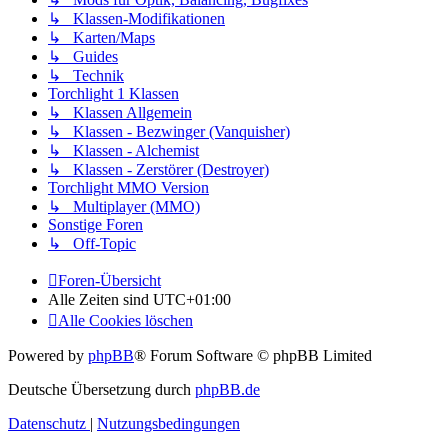
↳ Klassen-Modifikationen
↳ Karten/Maps
↳ Guides
↳ Technik
Torchlight 1 Klassen
↳ Klassen Allgemein
↳ Klassen - Bezwinger (Vanquisher)
↳ Klassen - Alchemist
↳ Klassen - Zerstörer (Destroyer)
Torchlight MMO Version
↳ Multiplayer (MMO)
Sonstige Foren
↳ Off-Topic
Foren-Übersicht
Alle Zeiten sind
UTC+01:00
Alle Cookies löschen
Powered by
phpBB
® Forum Software © phpBB Limited
Deutsche Übersetzung durch
phpBB.de
Datenschutz
|
Nutzungsbedingungen