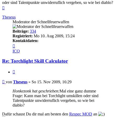
oder sind Talentpunkte unwiderruflich vergeben, so wie bei diablo?
Nach
oben
Theseus
Moderator der Schnellfeuerwaffen
Beiträge:
334
Registriert:
Mo 10. Aug 2009, 15:24
Kontaktdaten:
Kontaktdaten
von
ICQ
Theseus
Re: Torchlight Skill Calculator
Zitieren
Beitrag
von
Theseus
»
So 15. Nov 2009, 16:29
Honkezonk hat geschrieben:
Mal eine ganz dumme
Frage: Kann man bei Torchlight umskillen oder sind
Talentpunkte unwiderruflich vergeben, so wie bei
diablo?
Dafür schaust Du dir mal am besten den
Respec MOD
an