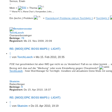
Servus, Erwin
--
Mein «
» Thema
^^ Meine PC's, Meine Char's, Kompendien, Links, ...
--
Ein (techn.) Problem
»
[Sammlung] Probleme mit/um Torchlight 1
//
Torchlight 2
TorchLeech
Overseerbezwinger
Beiträge:
70
Registriert:
Mo 23. Nov 2009, 20:09
RE: [MOD] EPIC BOSS MAPS (- LIGHT)
Z
i
B
von
TorchLeech
»
Mo 15. Feb 2010, 20:35
t
e
i
i
e
FOE hat geschrieben:
Ist aber IMO gar nicht so zu Verstehen! Fall es so rüber kommt ... sol
r
t
Bezog sich das auf die "Werbung" oder eure Einstellung gegen Cheatmods?
e
r
TorchLeech
- freier Mod-Manager für Torchlight. Installiere und aktualisiere Deine Mods mit weni
n
a
g
Skatsim
Rattenfänger
Beiträge:
9
Registriert:
Do 15. Apr 2010, 18:37
RE: [MOD] EPIC BOSS MAPS (- LIGHT)
Z
i
B
von
Skatsim
»
Do 15. Apr 2010, 19:19
t
e
i