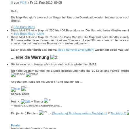
i
t
B
von
FOE
»
Fr 12. Feb 2010, 09:05
t
d
e
i
a
i
e
Hallo!
t
r
t
e
e
Die Map-Mod gibt's zwar schon länger bei Uns zum Download, wurden bis jetzt aber noch 
n
r
n
Grund!
v
a
o
g
»
Epic Boss Maps
n
Diese Mod füllt eine Map mit 200 bis 400 Boss Monster. Die Map wird beim Händler zum
F
»
Epic Boss Maps - Light
O
E
Diese Mod füllt eine Map mit 75 bis 150 Boss Monster. Die Map wird beim Händler zum 
D.h. man sollte diese Karten nur mit einen Char so ab Level 30 besuchen, ich habe es 
aber schon bei den ersten Bossen nicht weiter gekommen.
Da ich jetzt aber durch das Thema
Mod / Runtime Error [Offen]
wieder auf diese Map-Mod
... eine die
Warnung
Sie ist zwar recht Heavy, allerdings auch schon wieder fast IMBA.
Ich habe Gestern nur mal 'ne Stunde gespielt und habe da "10 Level und Fames" erspielt
Angefangen habe ich mit Level 47 und jetzt bin ich ...
Servus, Erwin
--
Mein «
» Thema
^^ Meine PC's, Meine Char's, Kompendien, Links, ...
--
Ein (techn.) Problem
»
[Sammlung] Probleme mit/um Torchlight 1
//
Torchlight 2
Fenris
Moderator der Church of Violence