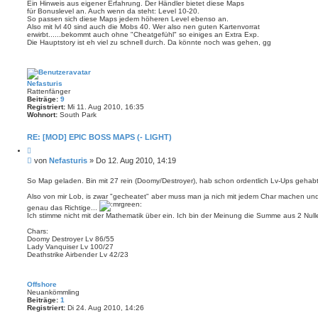
i
e
Ein Hinweis aus eigener Erfahrung. Der Händler bietet diese Maps
r
für Bonuslevel an. Auch wenn da steht: Level 10-20.
t
e
So passen sich diese Maps jedem höheren Level ebenso an.
r
n
Also mit lvl 40 sind auch die Mobs 40. Wer also nen guten Kartenvorrat
a
erwirbt......bekommt auch ohne "Cheatgefühl" so einiges an Extra Exp.
g
Die Hauptstory ist eh viel zu schnell durch. Da könnte noch was gehen, gg
Nefasturis
Rattenfänger
Beiträge:
9
Registriert:
Mi 11. Aug 2010, 16:35
Wohnort:
South Park
RE: [MOD] EPIC BOSS MAPS (- LIGHT)
Z
i
B
von
Nefasturis
»
Do 12. Aug 2010, 14:19
t
e
i
i
e
So Map geladen. Bin mit 27 rein (Doomy/Destroyer), hab schon ordentlich Lv-Ups gehabt
r
t
e
Also von mir Lob, is zwar "gecheatet" aber muss man ja nich mit jedem Char machen un
r
n
genau das Richtige...
a
Ich stimme nicht mit der Mathematik über ein. Ich bin der Meinung die Summe aus 2 Nullen
g
Chars:
Doomy Destroyer Lv 86/55
Lady Vanquiser Lv 100/27
Deathstrike Airbender Lv 42/23
Offshore
Neuankömmling
Beiträge:
1
Registriert:
Di 24. Aug 2010, 14:26