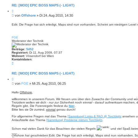
RE: [MOD] EPIC BOSS MAPS (- LIGHT)
Z
i
B
von
Offshore
»
Di 24. Aug 2010, 14:30
t
e
i
i
e
Edit: Die Frage hat sich erledigt, Maps sind nun vorhanden. Scheint am niedrigen Leve
r
t
e
r
n
a
FOE
Moderator der Technik
g
Beiträge:
5452
Registriert:
Di 11. Aug 2009, 07:37
Wohnort:
Vösendorf bei Wien
Kontaktdaten:
K
o
n
t
RE: [MOD] EPIC BOSS MAPS (- LIGHT)
a
Z
k
i
t
B
von
FOE
»
Mi 25. Aug 2010, 06:25
t
d
e
i
a
i
e
Hallo
Offshore
,
t
r
t
e
e
willkommen in unserem Forum. Wir freuen uns über den Zuwachs der Community und wüns
n
r
n
Trotzdem wollen wir dich -
nur zur Sicherheit noch einmal
- darauf aufmerksam machen, d
v
a
Regeln gibt. Die Forenregeln findest du
hier
.
o
g
Bitte lies sie Dir zumind.
einmal
genau durch!
n
F
Für allgemeine Fragen mal das Thema
[Sammlung] Links & FAQ @ Torchlight
ansehen und
O
E
Anlaufstelle das Thema
[Sammlung] Probleme mit/um Torchlight
.
Schon mal vielen Dank für das Beachten der vielen Regeln
und viel Spaß beim
___
Offshore hat geschrieben:
Edit: Die Frage hat sich erledigt, Maps sind nun vorhanden. S