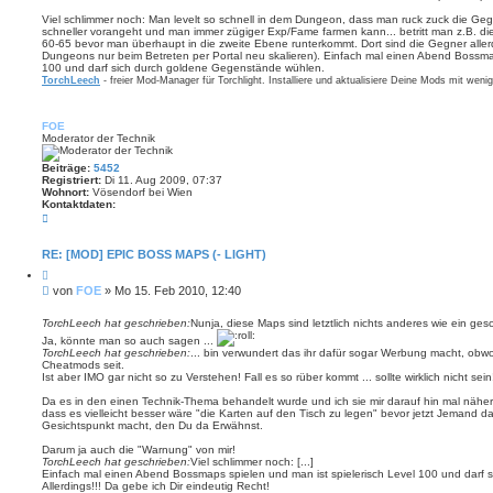
a
g
Viel schlimmer noch: Man levelt so schnell in dem Dungeon, dass man ruck zuck die Gegn
schneller vorangeht und man immer zügiger Exp/Fame farmen kann... betritt man z.B. die 
60-65 bevor man überhaupt in die zweite Ebene runterkommt. Dort sind die Gegner allerd
Dungeons nur beim Betreten per Portal neu skalieren). Einfach mal einen Abend Bossmap
100 und darf sich durch goldene Gegenstände wühlen.
TorchLeech
- freier Mod-Manager für Torchlight. Installiere und aktualisiere Deine Mods mit weni
FOE
Moderator der Technik
Beiträge:
5452
Registriert:
Di 11. Aug 2009, 07:37
Wohnort:
Vösendorf bei Wien
Kontaktdaten:
K
o
n
t
RE: [MOD] EPIC BOSS MAPS (- LIGHT)
a
Z
k
i
t
B
von
FOE
»
Mo 15. Feb 2010, 12:40
t
d
e
i
a
i
e
TorchLeech hat geschrieben:
Nunja, diese Maps sind letztlich nichts anderes wie ein gesc
t
r
t
e
Ja, könnte man so auch sagen ...
e
n
r
TorchLeech hat geschrieben:
... bin verwundert das ihr dafür sogar Werbung macht, obwoh
n
v
Cheatmods seit.
a
o
Ist aber IMO gar nicht so zu Verstehen! Fall es so rüber kommt ... sollte wirklich nicht sein
g
n
F
Da es in den einen Technik-Thema behandelt wurde und ich sie mir darauf hin mal nähe
O
dass es vielleicht besser wäre "die Karten auf den Tisch zu legen" bevor jetzt Jemand 
E
Gesichtspunkt macht, den Du da Erwähnst.
Darum ja auch die "Warnung" von mir!
TorchLeech hat geschrieben:
Viel schlimmer noch: [...]
Einfach mal einen Abend Bossmaps spielen und man ist spielerisch Level 100 und darf
Allerdings!!! Da gebe ich Dir eindeutig Recht!