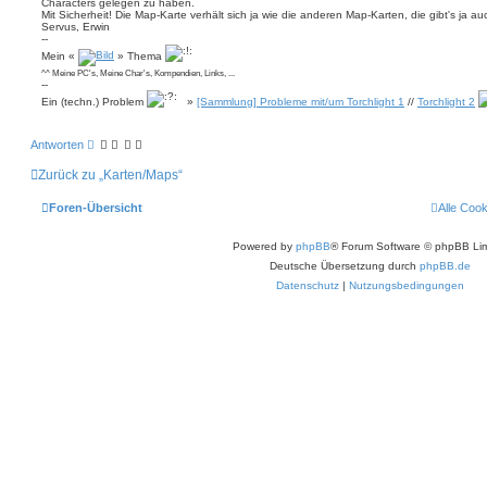
Characters gelegen zu haben.
Mit Sicherheit! Die Map-Karte verhält sich ja wie die anderen Map-Karten, die gibt's ja 
Servus, Erwin
--
Mein «
» Thema
^^ Meine PC's, Meine Char's, Kompendien, Links, ...
--
Ein (techn.) Problem
»
[Sammlung] Probleme mit/um Torchlight 1
//
Torchlight 2
Antworten
Zurück zu „Karten/Maps“
Foren-Übersicht
Alle Coo
Powered by
phpBB
® Forum Software © phpBB Lim
Deutsche Übersetzung durch
phpBB.de
Datenschutz
|
Nutzungsbedingungen