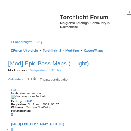
Torchlight Forum
Die größte Torchlight Community in
Deutschland
Schnellzugriff
FAQ
Foren-Übersicht
Torchlight 1
Modding
Karten/Maps
[Mod] Epic Boss Maps (- Light)
Moderatoren:
Malgardian
,
FOE
,
frx
S
E
Antworten
u
r
c
w
h
e
FOE
e
i
Moderator der Technik
t
e
Beiträge:
5452
r
Registriert:
Di 11. Aug 2009, 07:37
t
Wohnort:
Vösendorf bei Wien
e
Kontaktdaten:
S
K
o
u
n
c
t
[MOD] EPIC BOSS MAPS (- LIGHT)
h
a
e
Z
k