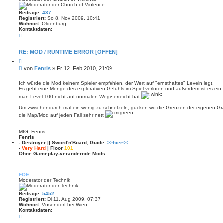
Beiträge:
437
Registriert:
So 8. Nov 2009, 10:41
Wohnort:
Oldenburg
Kontaktdaten:
K
o
n
t
RE: MOD / RUNTIME ERROR [OFFEN]
a
Z
k
i
t
B
von
Fenris
»
Fr 12. Feb 2010, 21:09
t
d
e
i
a
i
e
Ich würde die Mod keinem Spieler empfehlen, der Wert auf "ernsthaftes" Leveln legt.
t
r
Es geht eine Menge des explorativen Gefühls im Spiel verloren und außerdem ist es ein
t
e
e
n
r
man Level 100 nicht auf normalen Wege erreicht hat
n
v
a
o
Um zwischendurch mal ein wenig zu schnetzeln, gucken wo die Grenzen der eigenen Graf
g
n
die Map/Mod auf jeden Fall sehr nett
F
e
n
MfG, Fenris
r
Fenris
i
- Destroyer || Sword'n'Board; Guide:
>>hier<<
s
-
Very Hard
| Floor
101
Ohne Gameplay-verändernde Mods.
FOE
Moderator der Technik
Beiträge:
5452
Registriert:
Di 11. Aug 2009, 07:37
Wohnort:
Vösendorf bei Wien
Kontaktdaten:
K
o