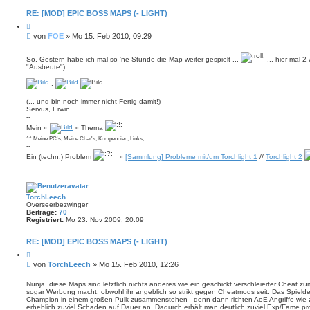
n
t
RE: [MOD] EPIC BOSS MAPS (- LIGHT)
a
Z
k
i
t
B
von
FOE
»
Mo 15. Feb 2010, 09:29
t
d
e
i
a
i
e
t
So, Gestern habe ich mal so 'ne Stunde die Map weiter gespielt ...
... hier mal 2
r
t
e
"Ausbeute") ...
e
n
r
n
v
a
.
o
g
n
(... und bin noch immer nicht Fertig damit!)
F
Servus, Erwin
O
--
E
Mein «
» Thema
^^ Meine PC's, Meine Char's, Kompendien, Links, ...
--
Ein (techn.) Problem
»
[Sammlung] Probleme mit/um Torchlight 1
//
Torchlight 2
TorchLeech
Overseerbezwinger
Beiträge:
70
Registriert:
Mo 23. Nov 2009, 20:09
RE: [MOD] EPIC BOSS MAPS (- LIGHT)
Z
i
B
von
TorchLeech
»
Mo 15. Feb 2010, 12:26
t
e
i
i
e
Nunja, diese Maps sind letztlich nichts anderes wie ein geschickt verschleierter Cheat zu
r
sogar Werbung macht, obwohl ihr angeblich so strikt gegen Cheatmods seit. Das Spieldes
t
e
Champion in einem großen Pulk zusammenstehen - denn dann richten AoE Angriffe wie z
r
n
erheblich zuviel Schaden auf Dauer an. Dadurch erhält man deutlich zuviel Exp/Fame pr